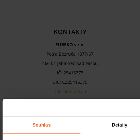
KONTAKTY
EUREKO s.r.o.
Petra Bezruče 1877/67
466 01 Jablonec nad Nisou
IČ: 25416375
DIČ: CZ25416375
Další kontakty
INFORMACE
Obchodní podmínky
Souhlas
Detaily
Nákupní řád