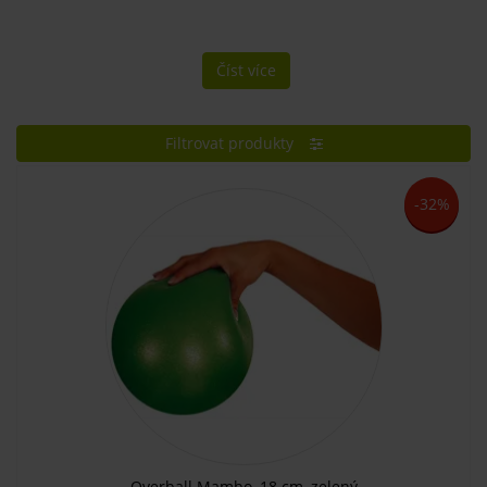
Číst více
Filtrovat produkty
-32%
Overball Mambo, 18 cm, zelený