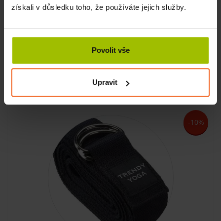
získali v důsledku toho, že používáte jejich služby.
YOGA pásek, 300 x 4 x 0,2 cm, modrý
Povolit vše
SKLADEM
215 Kč
Upravit
KOUPIT
194 Kč
-10%