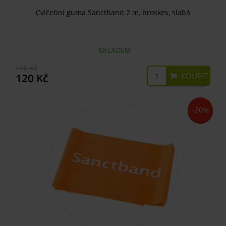
Cvičební guma Sanctband 2 m, broskev, slabá
SKLADEM
150 Kč
KOUPIT
120 Kč
-20%