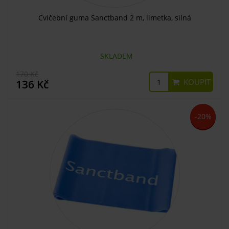
Cvičební guma Sanctband 2 m, limetka, silná
SKLADEM
170 Kč
KOUPIT
136 Kč
-20%