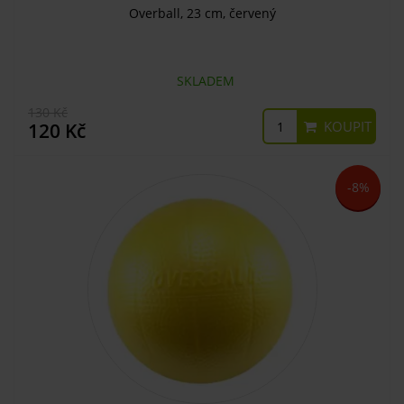
Overball, 23 cm, červený
SKLADEM
130 Kč
KOUPIT
120 Kč
-8%