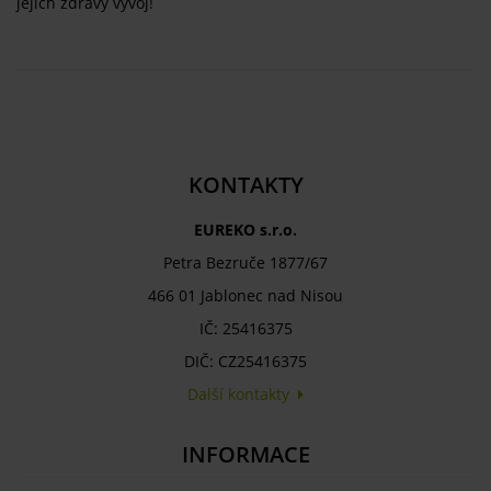
jejich zdravý vývoj!
KONTAKTY
EUREKO s.r.o.
Petra Bezruče 1877/67
466 01 Jablonec nad Nisou
IČ: 25416375
DIČ: CZ25416375
Další kontakty
INFORMACE