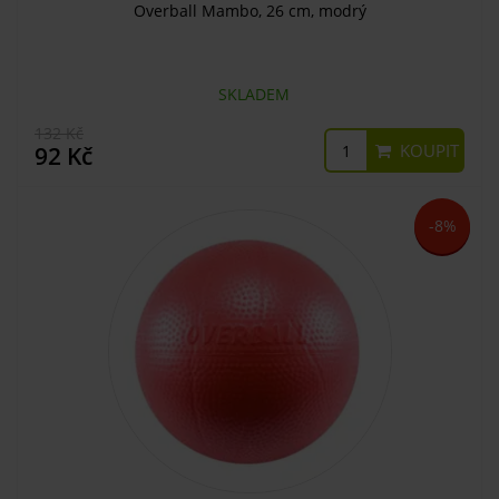
Overball Mambo, 26 cm, modrý
SKLADEM
132 Kč
KOUPIT
92 Kč
-8%