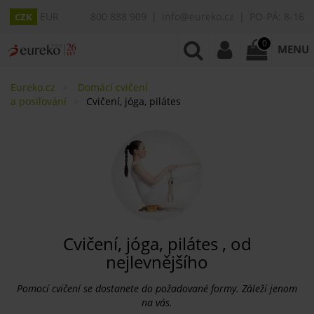
EUR
800 888 909
info@eureko.cz
PO-PÁ: 8-16
CZK
0
MENU
Eureko.cz
Domácí cvičení
a posilování
Cvičení, jóga, pilátes
Cvičení, jóga, pilátes , od
nejlevnějšího
Pomocí cvičení se dostanete do požadované formy. Záleží jenom
na vás.