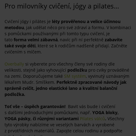
Pro milovníky cvičení, jógy a pilates…
Cvičení jógy i pilátes je
léty prověřenou a velice účinnou
metodou
, jak udělat něco pro své zdraví a formu. V kombinaci
s pomůckami používanými při tomto typu cvičení, je
tato
forma velmi zábavná
, navíc při ní perfektně
zabavíte
také svoje děti
, které se k rodičům nadšeně přidají. Začněte
cvičením s míčem.
Overbally
si vyberete pro všechny členy své rodiny dle
velikosti, stejně jako vyhovující
podložku
pro cviky prováděné
na zemi. Doporučujeme také
SM systém
, vyvinutý uznávaným
lékařem Mudr. Smíškem.
Perfektně zpracované návody jak
správně cvičit, jedno elastické lano a kvalitní balanční
podložka.
Toť vše – úspěch garantován!
Bavit vás bude i cvičení
s dalšími jednoduchými pomůckami, např.
YOGA bloky,
YOGA pásky, či různými variantami
Pilates válců
.
Všechny
tyto výrobky nabízíme ve veselých barvách a vyrobené
z prvotřídních materiálů. Zapojte celou rodinu a podpořte