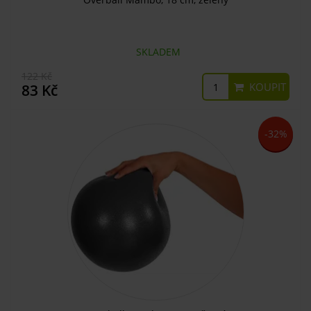
SKLADEM
122 Kč
KOUPIT
83 Kč
-32%