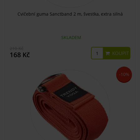
Cvičební guma Sanctband 2 m, švestka, extra silná
SKLADEM
210 Kč
KOUPIT
168 Kč
-10%