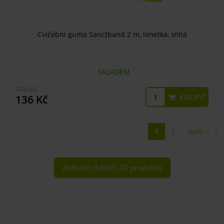
Cvičební guma Sanctband 2 m, limetka, silná
SKLADEM
170 Kč
KOUPIT
136 Kč
1
2
Další >
Zobrazit dalších 20 produktů