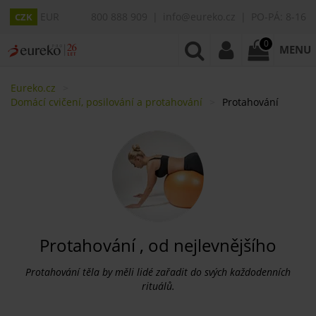
EUR
800 888 909
info@eureko.cz
PO-PÁ: 8-16
CZK
0
MENU
Eureko.cz
Domácí cvičení, posilování a protahování
Protahování
Protahování , od nejlevnějšího
Protahování těla by měli lidé zařadit do svých každodenních
rituálů.