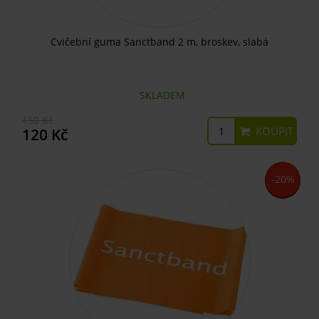
Cvičební guma Sanctband 2 m, broskev, slabá
SKLADEM
150 Kč
KOUPIT
120 Kč
-20%