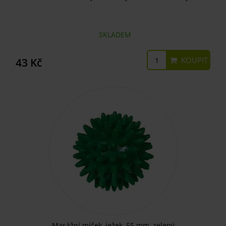
SKLADEM
KOUPIT
43 Kč
Masážní míček, ježek, 55 mm, zelený