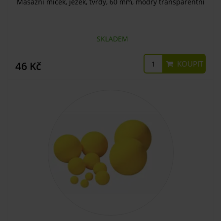
Masážní míček, ježek, tvrdý, 60 mm, modrý transparentní
SKLADEM
KOUPIT
46 Kč