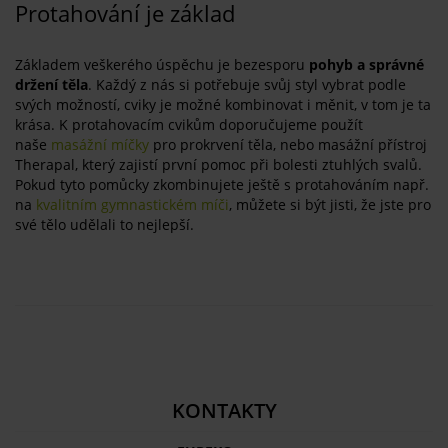
Protahování je základ
Základem veškerého úspěchu je bezesporu
pohyb a správné
držení těla
. Každý z nás si potřebuje svůj styl vybrat podle
svých možností, cviky je možné kombinovat i měnit, v tom je ta
krása. K protahovacím cvikům doporučujeme použít
naše
masážní míčky
pro prokrvení těla, nebo masážní přístroj
Therapal, který zajistí první pomoc při bolesti ztuhlých svalů.
Pokud tyto pomůcky zkombinujete ještě s protahováním např.
na
kvalitním gymnastickém míči
, můžete si být jisti, že jste pro
své tělo udělali to nejlepší.
KONTAKTY