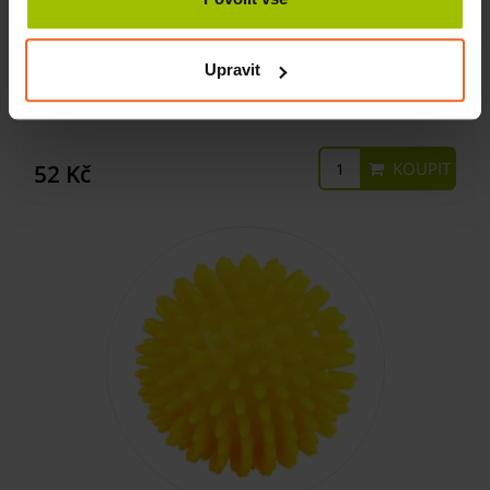
Masážní míček, ježek, tvrdý, 80 mm, modrý transparentní
Upravit
SKLADEM
KOUPIT
52 Kč