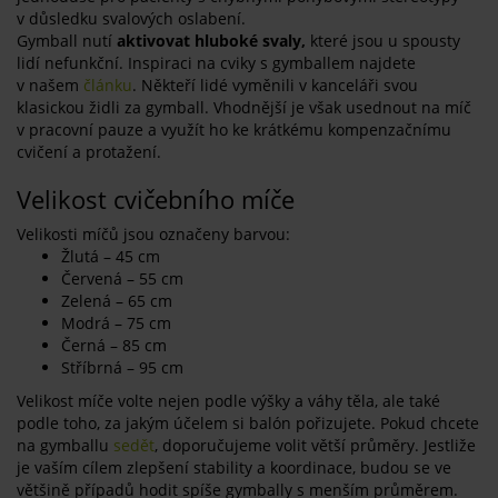
v důsledku svalových oslabení.
Gymball nutí
aktivovat hluboké svaly,
které jsou u spousty
lidí nefunkční. Inspiraci na cviky s gymballem najdete
v našem
článku
. Někteří lidé vyměnili v kanceláři svou
klasickou židli za gymball. Vhodnější je však usednout na míč
v pracovní pauze a využít ho ke krátkému kompenzačnímu
cvičení a protažení.
Velikost cvičebního míče
Velikosti míčů jsou označeny barvou:
Žlutá – 45 cm
Červená – 55 cm
Zelená – 65 cm
Modrá – 75 cm
Černá – 85 cm
Stříbrná – 95 cm
Velikost míče volte nejen podle výšky a váhy těla, ale také
podle toho, za jakým účelem si balón pořizujete. Pokud chcete
na gymballu
sedět
, doporučujeme volit větší průměry. Jestliže
je vaším cílem zlepšení stability a koordinace, budou se ve
většině případů hodit spíše gymbally s menším průměrem.