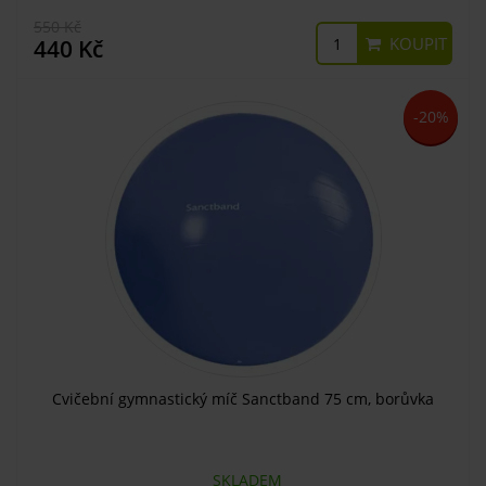
550 Kč
KOUPIT
440 Kč
-20%
Cvičební gymnastický míč Sanctband 75 cm, borůvka
SKLADEM