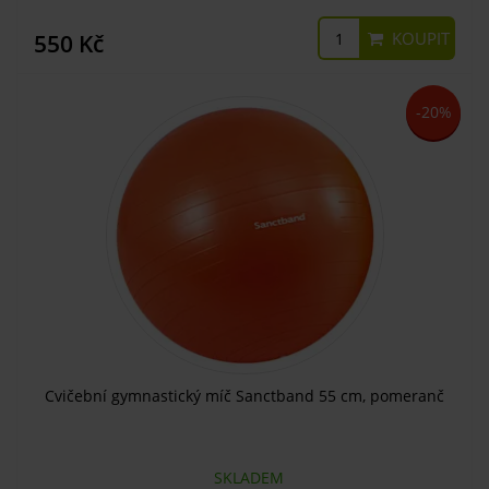
KOUPIT
550 Kč
-20%
Cvičební gymnastický míč Sanctband 55 cm, pomeranč
SKLADEM