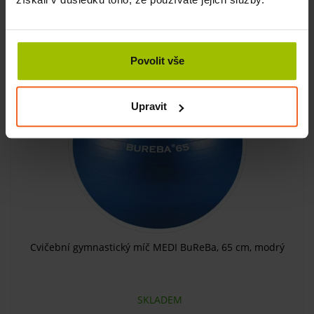
640 Kč
KOUPIT
512 Kč
Povolit vše
Upravit
Cvičební gymnastický míč MEDI BuReBa, 65 cm, modrý
SKLADEM