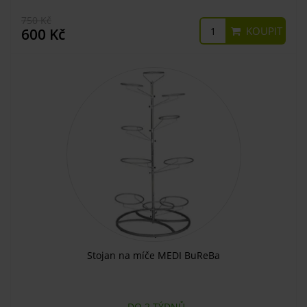
750 Kč
KOUPIT
600 Kč
Stojan na míče MEDI BuReBa
DO 2 TÝDNŮ