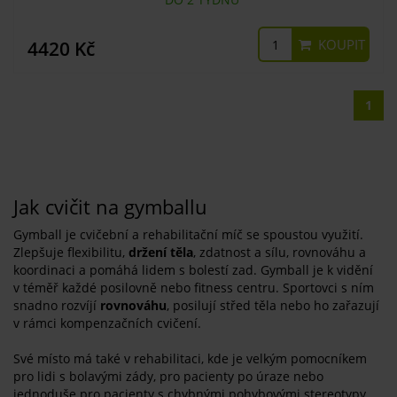
KOUPIT
4420 Kč
1
Jak cvičit na gymballu
Gymball je cvičební a rehabilitační míč se spoustou využití.
Zlepšuje flexibilitu,
držení těla
, zdatnost a sílu, rovnováhu a
koordinaci a pomáhá lidem s bolestí zad. Gymball je k vidění
v téměř každé posilovně nebo fitness centru. Sportovci s ním
snadno rozvíjí
rovnováhu
, posilují střed těla nebo ho zařazují
v rámci kompenzačních cvičení.
Své místo má také v rehabilitaci, kde je velkým pomocníkem
pro lidi s bolavými zády, pro pacienty po úraze nebo
jednoduše pro pacienty s chybnými pohybovými stereotypy