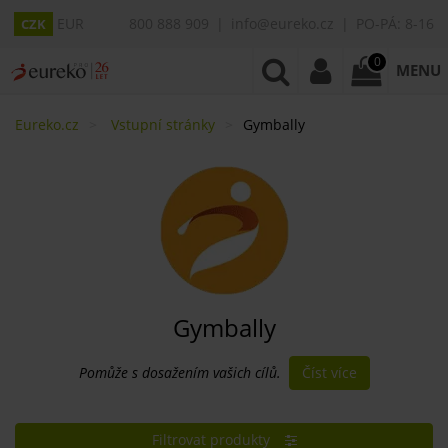
EUR
800 888 909
info@eureko.cz
PO-PÁ: 8-16
CZK
0
MENU
Eureko.cz
Vstupní stránky
Gymbally
Gymbally
Číst více
Pomůže s dosažením vašich cílů.
Filtrovat produkty