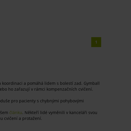
1
 a koordinaci a pomáhá lidem s bolestí zad. Gymball
a nebo ho zařazují v rámci kompenzačních cvičení.
dnoduše pro pacienty s chybnými pohybovými
našem
článku
. Někteří lidé vyměnili v kanceláři svou
u cvičení a protažení.