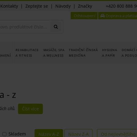
|
Kontakty
|
Zeptejte se
|
Návody
|
Značky
+420 800 888 9
Odstoupení
Doprava a platba
REHABILITACE
MASÁŽE, SPA
TRADIČNÍ ČÍNSKÁ
HYGIENA
DOMÁCÍ 
BAVENÍ
A FITNESS
A WELLNESS
MEDICÍNA
A PAPÍR
A POSIL
a - z
ch cílů.
Číst více
Skladem
Název A-Z
Název Z-A
Od nejlevnějšího