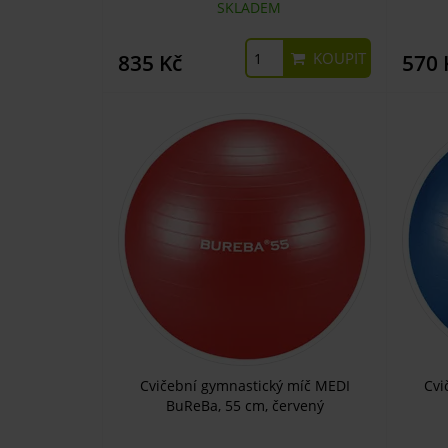
SKLADEM
KOUPIT
835 Kč
570 
Cvičební gymnastický míč MEDI
Cvi
BuReBa, 55 cm, červený