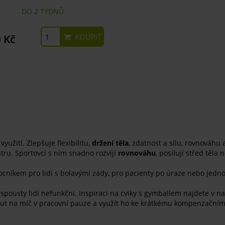
DO 2 TÝDNŮ
KOUPIT
 Kč
yužití. Zlepšuje flexibilitu,
držení těla
, zdatnost a sílu, rovnováhu
ntru. Sportovci s ním snadno rozvíjí
rovnováhu
, posilují střed těl
omocníkem pro lidi s bolavými zády, pro pacienty po úraze nebo je
 spousty lidí nefunkční. Inspiraci na cviky s gymballem najdete v 
nout na míč v pracovní pauze a využít ho ke krátkému kompenzačním