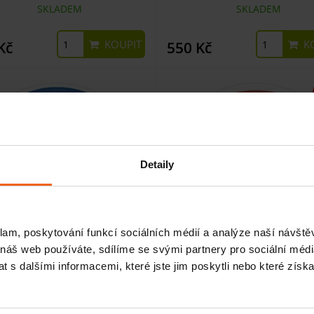
SKLADEM
SKLADEM
KOUPIT
KO
Kč
550 Kč
Detaily
klam, poskytování funkcí sociálních médií a analýze naší návšt
 náš web používáte, sdílíme se svými partnery pro sociální média
 s dalšími informacemi, které jste jim poskytli nebo které získa
čební gymnastický míč MEDI
Cvičební gymnastický míč San
BuReBa, 75 cm, modrý
55 cm, pomeranč