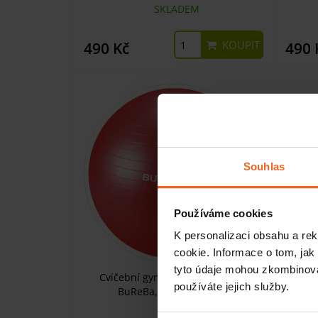
SKLADEM
KOUPIT
490 Kč
490 
Souhlas
Používáme cookies
K personalizaci obsahu a re
cookie. Informace o tom, jak
tyto údaje mohou zkombinovat
Cvičební gymnastický míč MEDI
Cvi
používáte jejich služby.
BuReBa, 75 cm, červený