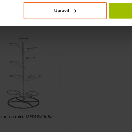
SKLADEM
SKLADEM
Upravit
550 Kč
KOUPIT
KO
Kč
440 Kč
ojan na míče MEDI BuReBa