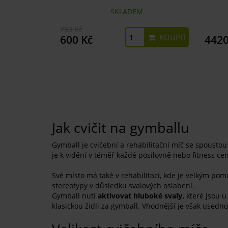
SKLADEM
750 Kč
KOUPIT
600 Kč
4420
Jak cvičit na gymballu
Gymball je cvičební a rehabilitační míč se spoustou v
je k vidění v téměř každé posilovně nebo fitness ce
Své místo má také v rehabilitaci, kde je velkým p
stereotypy v důsledku svalových oslabení.
Gymball nutí
aktivovat hluboké svaly,
které jsou u
klasickou židli za gymball. Vhodnější je však used