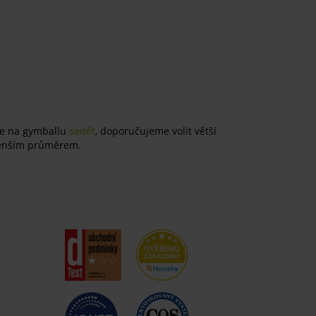
ete na gymballu
sedět
, doporučujeme volit větší
 menším průměrem.