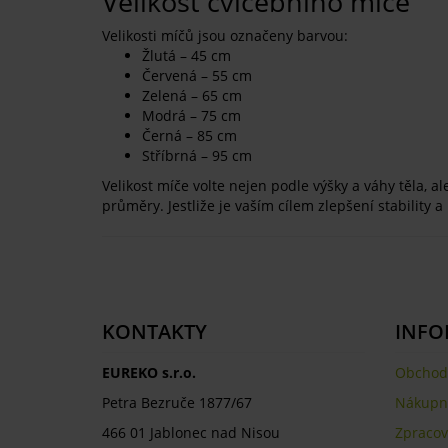
Velikost cvičebního míče
Velikosti míčů jsou označeny barvou:
Žlutá – 45 cm
Červená – 55 cm
Zelená – 65 cm
Modrá – 75 cm
Černá – 85 cm
Stříbrná – 95 cm
Velikost míče volte nejen podle výšky a váhy těla, 
průměry. Jestliže je vaším cílem zlepšení stabilit
KONTAKTY
INFO
EUREKO s.r.o.
Obchod
Petra Bezruče 1877/67
Nákupní
466 01 Jablonec nad Nisou
Zpracov