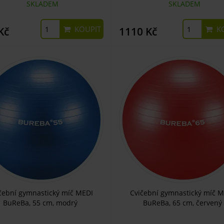
SKLADEM
SKLADEM
KOUPIT
KO
Kč
1110 Kč
čební gymnastický míč MEDI
Cvičební gymnastický míč M
BuReBa, 55 cm, modrý
BuReBa, 65 cm, červený