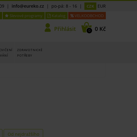
09
|
info@eureko.cz
| po-pá: 8 - 16 |
EUR
CZK
Slevové programy
Katalog
VELKOOBCHOD
Přihlásit
0 Kč
0
CVIČENÍ
ZDRAVOTNICKÉ
OVÁNÍ
POTŘEBY
Od nejdražšího