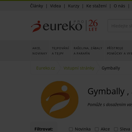
Články
|
Videa
|
Kurzy
|
Ke stažení
|
O nás
AKCE,
TEJPOVÁNÍ
RAŠELINA, ZÁBALY
PŘÍSTROJE
NOVINKY
A TEJPY
A PARAFÍN
POMŮCKY A VY
Eureko.cz
Vstupní stránky
Gymbally
Gymbally , 
Pomůže s dosažením vaši
Filtrovat:
Novinka
Akce
Sleva