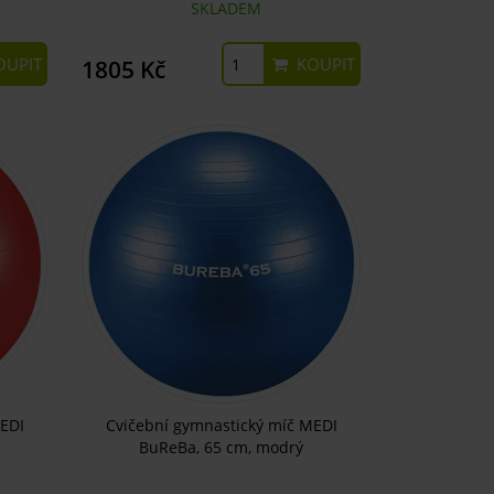
SKLADEM
UPIT
KOUPIT
1805 Kč
EDI
Cvičební gymnastický míč MEDI
BuReBa, 65 cm, modrý