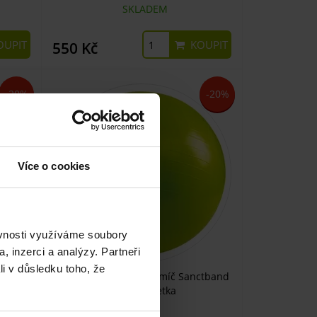
SKLADEM
UPIT
KOUPIT
550 Kč
-20%
-20%
Více o cookies
ěvnosti využíváme soubory
, inzerci a analýzy. Partneři
li v důsledku toho, že
ctband
Cvičební gymnastický míč Sanctband
65 cm, limetka