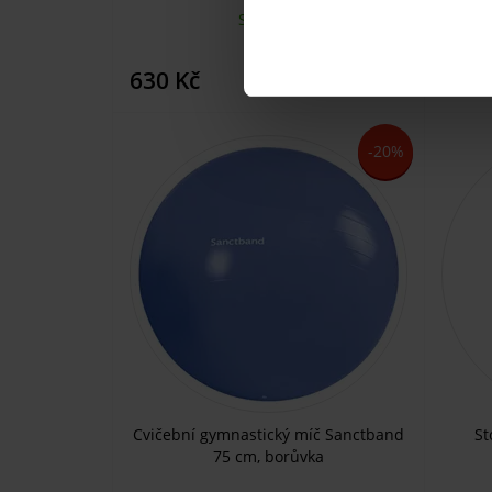
SKLADEM
KOUPIT
630 Kč
630 
-20%
Cvičební gymnastický míč Sanctband
St
75 cm, borůvka