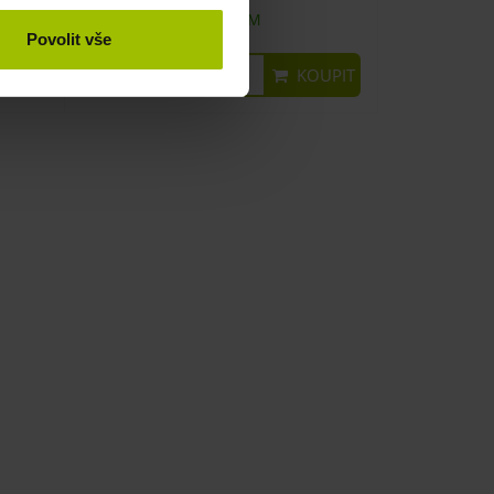
SKLADEM
Povolit vše
640 Kč
UPIT
KOUPIT
512 Kč