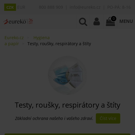
EUR
800 888 909
info@eureko.cz
PO-PÁ: 8-16
CZK
0
MENU
Eureko.cz
Hygiena
a papír
Testy, roušky, respirátory a štíty
Testy, roušky, respirátory a štíty
Číst více
Základní ochrana našeho i vašeho zdraví.