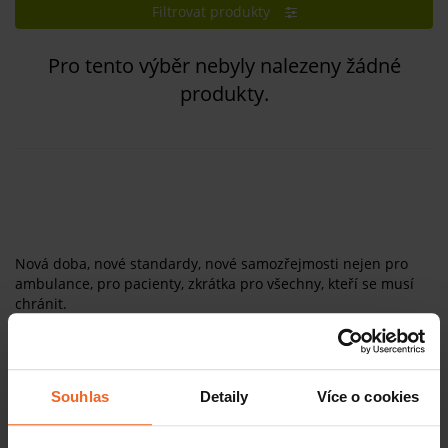
Filtrovat produkty
Pro tento výběr nebyly nalezeny žádné
produkty.
Nová doba, nové standardy, nové samozřejmosti nejen pro
ambulance, pro pacienty, zkrátka pro všechny, kteří se musí
chránit.
Nabízíme kompletní sadu
ochranných pomůcek na obličej
,
které v kombinaci s důkladnou
hygienou
ochrání vás i okolí
proti nežádoucím virům a bakteriím.
Souhlas
Detaily
Více o cookies