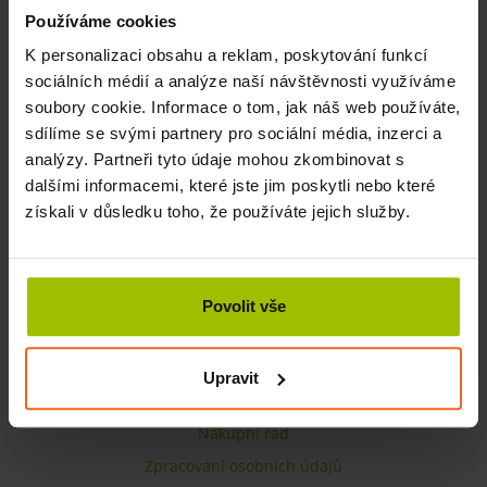
Používáme cookies
K personalizaci obsahu a reklam, poskytování funkcí
sociálních médií a analýze naší návštěvnosti využíváme
KONTAKTY
soubory cookie. Informace o tom, jak náš web používáte,
EUREKO s.r.o.
sdílíme se svými partnery pro sociální média, inzerci a
analýzy. Partneři tyto údaje mohou zkombinovat s
Petra Bezruče 1877/67
dalšími informacemi, které jste jim poskytli nebo které
466 01 Jablonec nad Nisou
získali v důsledku toho, že používáte jejich služby.
IČ: 25416375
DIČ: CZ25416375
Další kontakty
Povolit vše
INFORMACE
Upravit
Obchodní podmínky
Nákupní řád
Zpracování osobních údajů