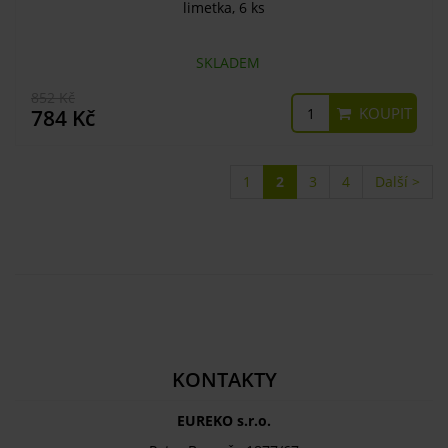
limetka, 6 ks
SKLADEM
852 Kč
KOUPIT
784 Kč
1
2
3
4
Další >
KONTAKTY
EUREKO s.r.o.