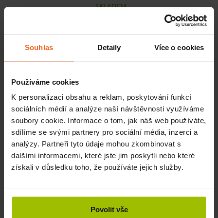
SKLADEM
KOUPIT
96 Kč
Souhlas
Detaily
Více o cookies
-8%
Používáme cookies
K personalizaci obsahu a reklam, poskytování funkcí
sociálních médií a analýze naší návštěvnosti využíváme
soubory cookie. Informace o tom, jak náš web používáte,
sdílíme se svými partnery pro sociální média, inzerci a
analýzy. Partneři tyto údaje mohou zkombinovat s
dalšími informacemi, které jste jim poskytli nebo které
získali v důsledku toho, že používáte jejich služby.
Nepropustné prostěradlo třívrstvé, 100% celulóza, 210 x
77 cm, borůvka, 40 ks
Povolit vše