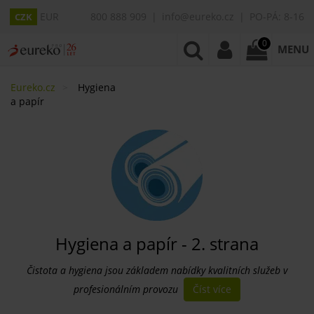
EUR
800 888 909
info@eureko.cz
PO-PÁ: 8-16
CZK
0
MENU
Eureko.cz
Hygiena
a papír
Hygiena a papír - 2. strana
Čistota a hygiena jsou základem nabídky kvalitních služeb v
Číst více
profesionálním provozu