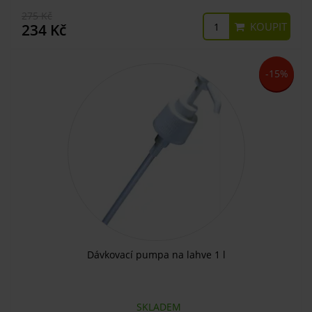
275 Kč
KOUPIT
234 Kč
-15%
Dávkovací pumpa na lahve 1 l
SKLADEM