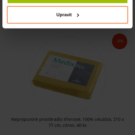
SKLADEM
Upravit
816 Kč
KOUPIT
751 Kč
-8%
Nepropustné prostěradlo třívrstvé, 100% celulóza, 210 x
77 cm, citron, 40 ks