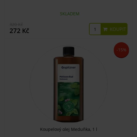
SKLADEM
320 Kč
KOUPIT
272 Kč
-15%
Koupelový olej Meduňka, 1 l