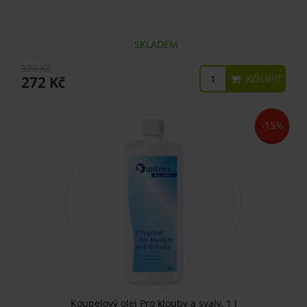
SKLADEM
320 Kč
KOUPIT
272 Kč
-15%
Koupelový olej Pro klouby a svaly, 1 l