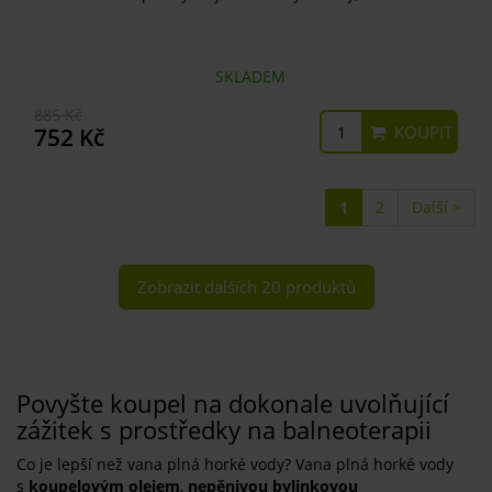
SKLADEM
885 Kč
KOUPIT
752 Kč
1
2
Další >
Zobrazit dalších 20 produktů
Povyšte koupel na dokonale uvolňující
zážitek s prostředky na balneoterapii
Co je lepší než vana plná horké vody? Vana plná horké vody
s
koupelovým olejem
,
nepěnivou
bylinkovou