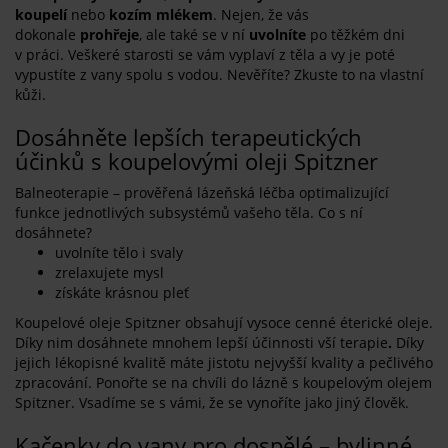
koupelí
nebo
kozím mlékem
. Nejen, že vás
dokonale
prohřeje
, ale také se v ní
uvolníte
po těžkém dni
v práci. Veškeré starosti se vám vyplaví z těla a vy je poté
vypustíte z vany spolu s vodou. Nevěříte? Zkuste to na vlastní
kůži.
Dosáhněte lepších terapeutických
účinků s koupelovými oleji Spitzner
Balneoterapie – prověřená lázeňská léčba optimalizující
funkce jednotlivých subsystémů vašeho těla. Co s ní
dosáhnete?
uvolníte tělo i svaly
zrelaxujete mysl
získáte krásnou pleť
Koupelové oleje Spitzner obsahují vysoce cenné éterické oleje.
Díky nim dosáhnete mnohem lepší účinnosti vší terapie
.
Díky
jejich lékopisné kvalitě máte jistotu nejvyšší kvality a pečlivého
zpracování. Ponořte se na chvíli do lázně s koupelovým olejem
Spitzner. Vsadíme se s vámi, že se vynoříte jako jiný člověk.
Kačenky do vany pro dospělé – bylinné