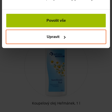
SKLADEM
885 Kč
Povolit vše
KOUPIT
752 Kč
Upravit
-15%
Koupelový olej Heřmánek, 1 l