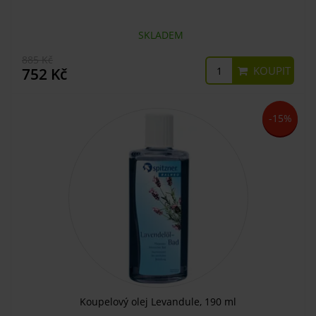
SKLADEM
885 Kč
KOUPIT
752 Kč
-15%
Koupelový olej Levandule, 190 ml