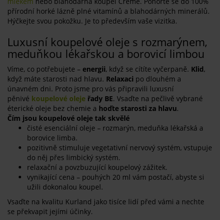
mlékem
nebo blahodárná koupel Creme. Ponořte se do 100%
přírodní horké lázně plné vitamínů a blahodárných minerálů.
Hýčkejte svou pokožku. Je to především vaše vizitka.
Luxusní koupelové oleje s rozmarýnem,
meduňkou lékařskou a borovicí limbou
Víme, co potřebujete –
energii
, když se cítíte vyčerpaně.
Klid
,
když máte starosti nad hlavu.
Relaxaci
po dlouhém a
únavném dni. Proto jsme pro vás připravili luxusní
pěnivé
koupelové oleje
řady BE
. Vsaďte na pečlivě vybrané
éterické oleje bez chemie a
hoďte starosti za hlavu
.
Čím jsou koupelové oleje tak skvělé
čisté esenciální oleje – rozmarýn, meduňka lékařská a
borovice limba.
pozitivně stimuluje vegetativní nervový systém, vstupuje
do něj přes limbický systém.
relaxační a povzbuzující koupelový zážitek.
vynikající cena – pouhých 20 ml vám postačí, abyste si
užili dokonalou koupel.
Vsaďte na kvalitu Kurland jako tisíce lidí před vámi a nechte
se překvapit jejími účinky.