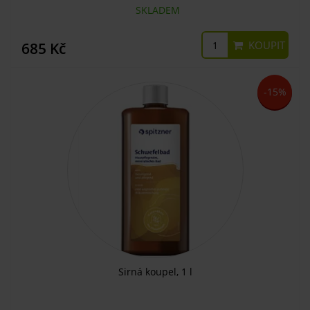
SKLADEM
KOUPIT
685 Kč
-15%
Sirná koupel, 1 l