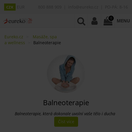
EUR
800 888 909
info@eureko.cz
PO-PÁ: 8-16
CZK
0
MENU
Eureko.cz
Masáže, spa
a wellness
Balneoterapie
Balneoterapie
Balneoterapie, která dokonale uvolní vaše tělo i ducha
Číst více