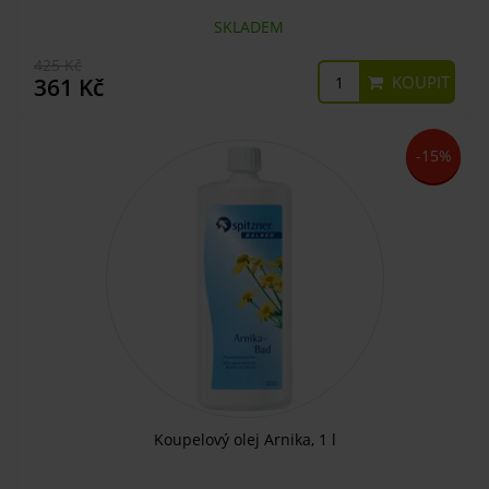
SKLADEM
425 Kč
KOUPIT
361 Kč
-15%
Koupelový olej Arnika, 1 l