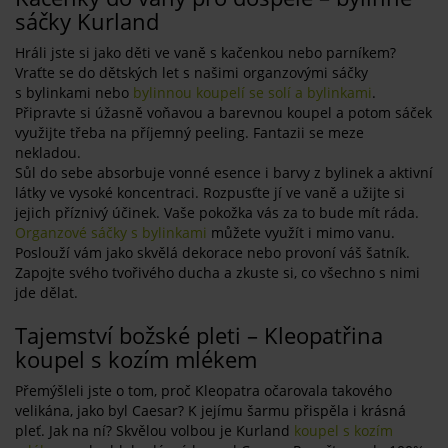
sáčky Kurland
Hráli jste si jako děti ve vaně s kačenkou nebo parníkem?
Vraťte se do dětských let s našimi organzovými sáčky
s bylinkami nebo
bylinnou koupelí se solí a bylinkami
.
Připravte si úžasně voňavou a barevnou koupel a potom sáček
využijte třeba na příjemný peeling. Fantazii se meze
nekladou.
Sůl do sebe absorbuje vonné esence i barvy z bylinek a aktivní
látky ve vysoké koncentraci. Rozpusťte jí ve vaně a užijte si
jejich příznivý účinek. Vaše pokožka vás za to bude mít ráda.
Organzové sáčky s bylinkami
můžete využít i mimo vanu.
Poslouží vám jako skvělá dekorace nebo provoní váš šatník.
Zapojte svého tvořivého ducha a zkuste si, co všechno s nimi
jde dělat.
Tajemství božské pleti – Kleopatřina
koupel s kozím mlékem
Přemýšleli jste o tom, proč Kleopatra očarovala takového
velikána, jako byl Caesar? K jejímu šarmu přispěla i krásná
pleť. Jak na ní? Skvělou volbou je Kurland
koupel s kozím