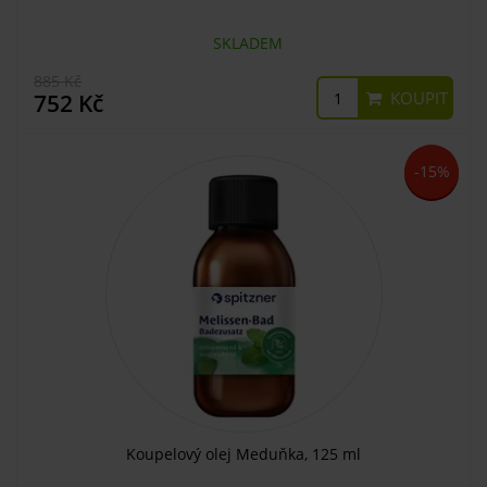
SKLADEM
885 Kč
KOUPIT
752 Kč
-15%
Koupelový olej Meduňka, 125 ml