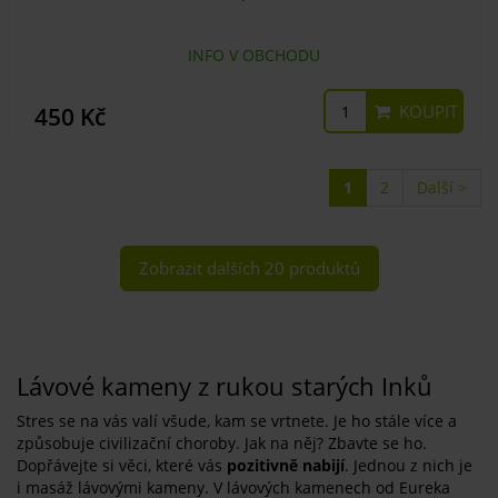
INFO V OBCHODU
KOUPIT
450 Kč
1
2
Další >
Zobrazit dalších 20 produktů
Lávové kameny z rukou starých Inků
Stres se na vás valí všude, kam se vrtnete. Je ho stále více a
způsobuje civilizační choroby. Jak na něj? Zbavte se ho.
Dopřávejte si věci, které vás
pozitivně nabijí
. Jednou z nich je
i masáž lávovými kameny. V lávových kamenech od Eureka