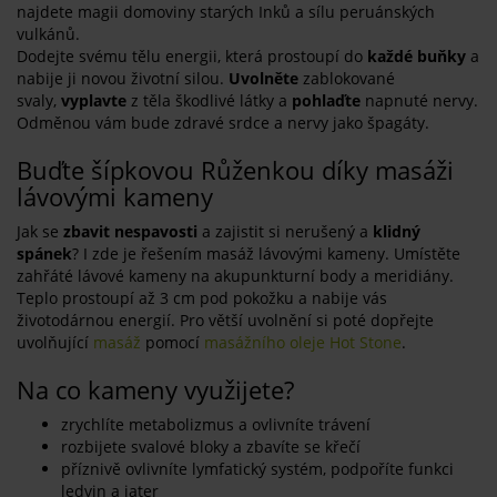
najdete magii domoviny starých Inků a sílu peruánských
vulkánů.
Dodejte svému tělu energii, která prostoupí do
každé buňky
a
nabije ji novou životní silou.
Uvolněte
zablokované
svaly,
vyplavte
z těla škodlivé látky a
pohlaďte
napnuté nervy.
Odměnou vám bude zdravé srdce a nervy jako špagáty.
Buďte šípkovou Růženkou díky masáži
lávovými kameny
Jak se
zbavit nespavosti
a zajistit si nerušený a
klidný
spánek
? I zde je řešením masáž lávovými kameny. Umístěte
zahřáté lávové kameny na akupunkturní body a meridiány.
Teplo prostoupí až 3 cm pod pokožku a nabije vás
životodárnou energií. Pro větší uvolnění si poté dopřejte
uvolňující
masáž
pomocí
masážního oleje Hot Stone
.
Na co kameny využijete?
zrychlíte metabolizmus a ovlivníte trávení
rozbijete svalové bloky a zbavíte se křečí
příznivě ovlivníte lymfatický systém, podpoříte funkci
ledvin a jater