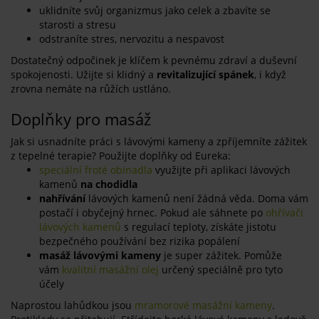
uklidníte svůj organizmus jako celek a zbavíte se
starosti a stresu
odstraníte stres, nervozitu a nespavost
Dostatečný odpočinek je klíčem k pevnému zdraví a duševní
spokojenosti. Užijte si klidný a
revitalizující spánek
, i když
zrovna nemáte na růžích ustláno.
Doplňky pro masáž
Jak si usnadníte práci s lávovými kameny a zpříjemníte zážitek
z tepelné terapie? Použijte doplňky od Eureka:
speciální froté obinadla
využijte při aplikaci lávových
kamenů
na chodidla
n
ahřívání
lávových kamenů není žádná věda. Doma vám
postačí i obyčejný hrnec. Pokud ale sáhnete po
ohřívači
lávových kamenů
s regulací teploty, získáte jistotu
bezpečného používání bez rizika popálení
m
asáž lávovými kameny
je super zážitek. Pomůže
vám
kvalitní masážní olej
určený speciálně pro tyto
účely
Naprostou lahůdkou jsou
mramorové masážní kameny
.