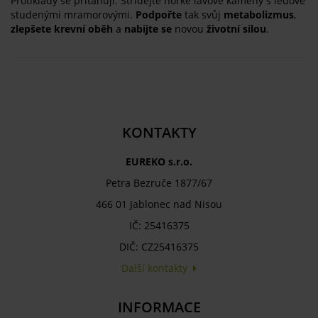
Protiklady se přitahují. Střídejte horké lávové kameny s ledově
studenými mramorovými.
Podpořte
tak svůj
metabolizmus
,
zlepšete krevní oběh
a
nabijte se
novou
životní silou
.
KONTAKTY
EUREKO s.r.o.
Petra Bezruče 1877/67
466 01 Jablonec nad Nisou
IČ: 25416375
DIČ: CZ25416375
Další kontakty
INFORMACE