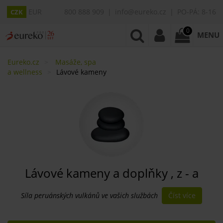
EUR
800 888 909
info@eureko.cz
PO-PÁ: 8-16
CZK
0
MENU
Eureko.cz
Masáže, spa
a wellness
Lávové kameny
Lávové kameny a doplňky , z - a
Číst více
Síla peruánských vulkánů ve vašich službách