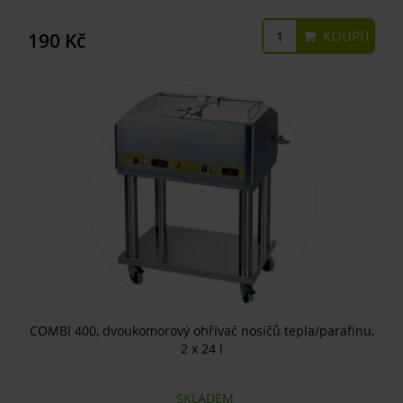
KOUPIT
190 Kč
COMBI 400, dvoukomorový ohřívač nosičů tepla/parafínu,
2 x 24 l
SKLADEM