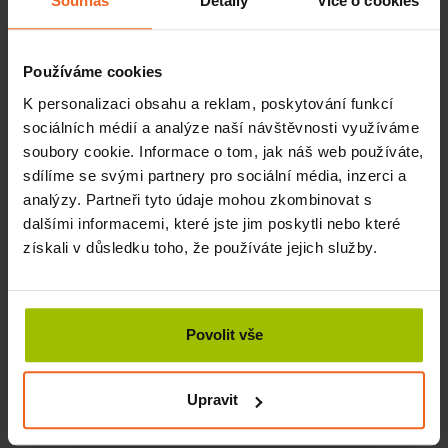
Souhlas
Detaily
Více o cookies
SKLADEM
KOUPIT
2520 Kč
Používáme cookies
K personalizaci obsahu a reklam, poskytování funkcí
sociálních médií a analýze naší návštěvnosti využíváme
soubory cookie. Informace o tom, jak náš web používáte,
sdílíme se svými partnery pro sociální média, inzerci a
analýzy. Partneři tyto údaje mohou zkombinovat s
dalšími informacemi, které jste jim poskytli nebo které
získali v důsledku toho, že používáte jejich služby.
Povolit vše
Bylinné razítko 100% Natural, na obličej, 80 g, 2 ks
Upravit