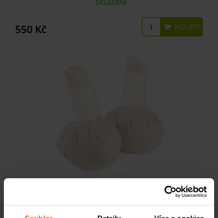
SKLADEM
KOUPIT
550 Kč
Bylinné razítko 100% Natural, tělové, 150 g,10 ks