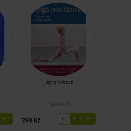
l
Jóga pro fascie
SKLADEM
UPIT
KOUPIT
298 Kč