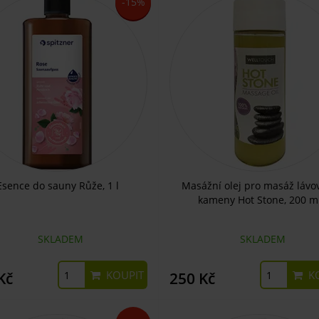
-15%
Esence do sauny Růže, 1 l
Masážní olej pro masáž lávo
kameny Hot Stone, 200 m
SKLADEM
SKLADEM
KOUPIT
KO
Kč
250 Kč