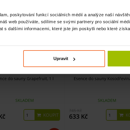
-15%
klam, poskytování funkcí sociálních médií a analýze naší návšt
 náš web používáte, sdílíme se svými partnery pro sociální média
 s dalšími informacemi, které jste jim poskytli nebo které získa
Upravit
nce do sauny Grapefruit, 1 l
Esence do sauny Kosodřevina,
SKLADEM
SKLADEM
745 Kč
KOUPIT
KO
Kč
633 Kč