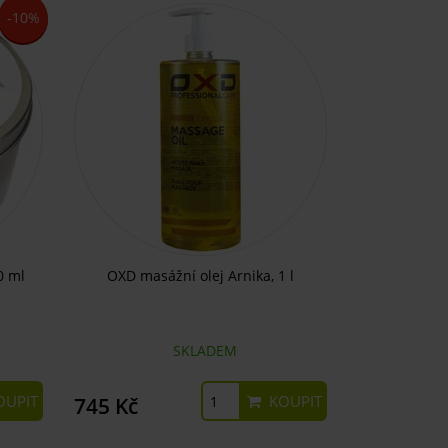
-10%
0 ml
OXD masážní olej Arnika, 1 l
SKLADEM
UPIT
KOUPIT
745 Kč