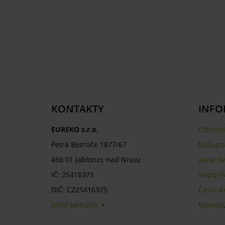
KONTAKTY
INFO
EUREKO s.r.o.
Obchod
Petra Bezruče 1877/67
Nákupní
466 01 Jablonec nad Nisou
Zpracov
IČ: 25416375
Nápově
DIČ: CZ25416375
Časté d
Další kontakty
Návody