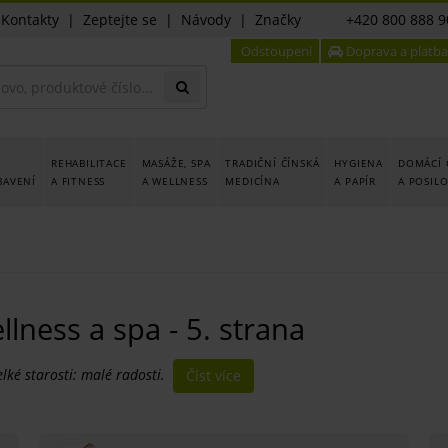
|
Kontakty
|
Zeptejte se
|
Návody
|
Značky
+420 800 888 9
Odstoupení
Doprava a platba
REHABILITACE
MASÁŽE, SPA
TRADIČNÍ ČÍNSKÁ
HYGIENA
DOMÁCÍ 
BAVENÍ
A FITNESS
A WELLNESS
MEDICÍNA
A PAPÍR
A POSIL
lness a spa - 5. strana
elké starosti: malé radosti.
Číst více