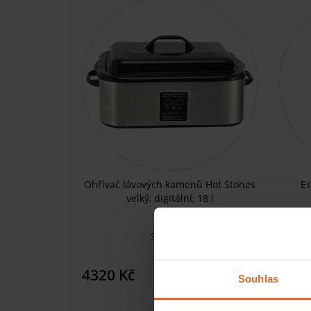
Ohřívač lávových kamenů Hot Stones
Es
velký, digitální, 18 l
SKLADEM
745 Kč
KOUPIT
4320 Kč
633 
Souhlas