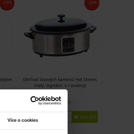
-15%
-20%
olejem
Ohřívač lávových kamenů Hot Stones
malý, digitální, 6 l (oválný)
SKLADEM
2890 Kč
UPIT
KOUPIT
2312 Kč
Více o cookies