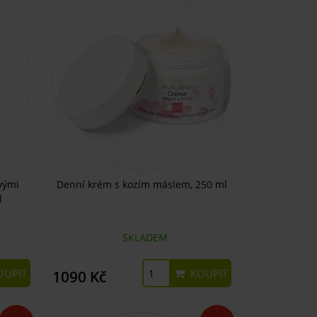
vými
Denní krém s kozím máslem, 250 ml
l
SKLADEM
UPIT
KOUPIT
1090 Kč