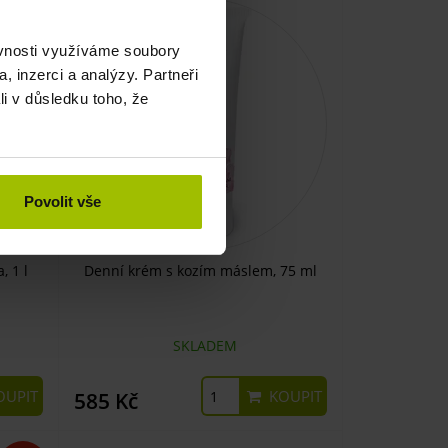
-15%
ěvnosti využíváme soubory
, inzerci a analýzy. Partneři
li v důsledku toho, že
Povolit vše
 1 l
Denní krém s kozím máslem, 75 ml
SKLADEM
UPIT
KOUPIT
585 Kč