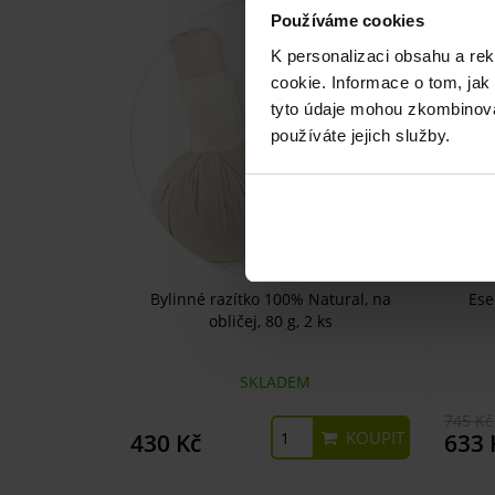
Používáme cookies
K personalizaci obsahu a re
cookie. Informace o tom, jak
tyto údaje mohou zkombinovat
používáte jejich služby.
Bylinné razítko 100% Natural, na
Ese
obličej, 80 g, 2 ks
SKLADEM
745 Kč
KOUPIT
430 Kč
633 