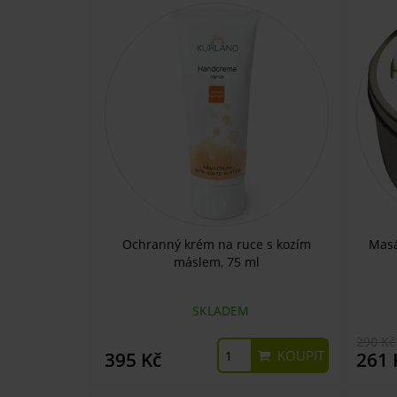
Ochranný krém na ruce s kozím
Masá
máslem, 75 ml
SKLADEM
290 Kč
KOUPIT
395 Kč
261 