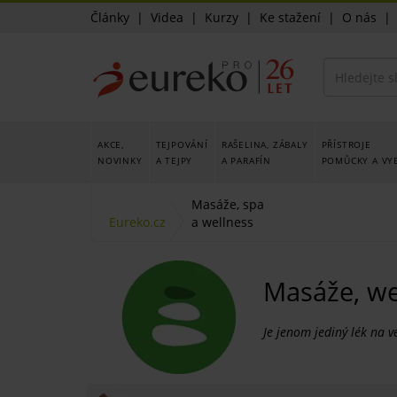
Články
|
Videa
|
Kurzy
|
Ke stažení
|
O nás
AKCE,
TEJPOVÁNÍ
RAŠELINA, ZÁBALY
PŘÍSTROJE
NOVINKY
A TEJPY
A PARAFÍN
POMŮCKY A VY
Masáže, spa
Eureko.cz
a wellness
Masáže, wel
Je jenom jediný lék na v