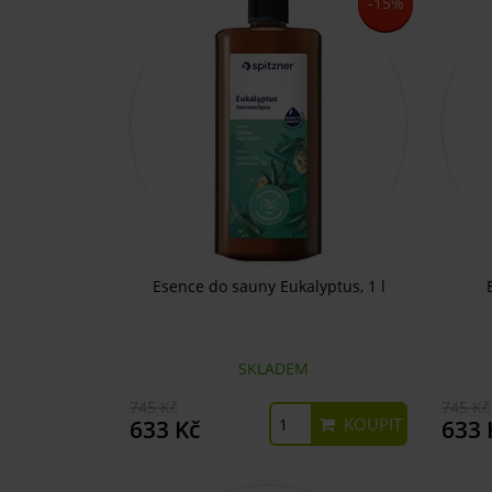
-15%
Esence do sauny Eukalyptus, 1 l
SKLADEM
745 Kč
745 Kč
KOUPIT
633 Kč
633 