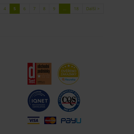
4
5
6
7
8
9
...
18
Další >