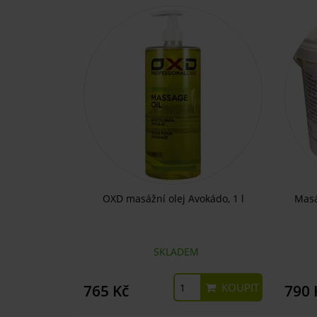
OXD masážní olej Avokádo, 1 l
Masá
SKLADEM
KOUPIT
765 Kč
790 