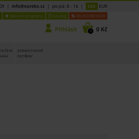
09
|
info@eureko.cz
| po-pá: 8 - 16 |
EUR
CZK
Slevové programy
Katalog
VELKOOBCHOD
Přihlásit
0 Kč
0
CVIČENÍ
ZDRAVOTNICKÉ
OVÁNÍ
POTŘEBY