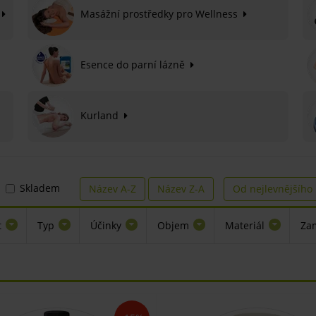
ž
Masážní prostředky pro Wellness
Esence do parní lázně
Kurland
Skladem
Název A-Z
Název Z-A
Od nejlevnějšího
t
Typ
Účinky
Objem
Materiál
Za