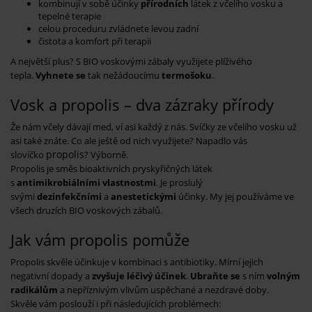
kombinují v sobě účinky
přírodních
látek z včelího vosku a
tepelné terapie
celou proceduru zvládnete levou zadní
čistota a komfort při terapii
A největší plus? S BIO voskovými zábaly využijete plíživého
tepla.
Vyhnete se
tak nežádoucímu
termošoku
.
Vosk a propolis – dva zázraky přírody
Že nám včely dávají med, ví asi každý z nás. Svíčky ze včelího vosku už
asi také znáte. Co ale ještě od nich využijete? Napadlo vás
propolis
slovíčko
? Výborně.
Propolis je směs bioaktivních pryskyřičných látek
s
antimikrobiálními vlastnostmi
. Je proslulý
svými
dezinfekčními
a
anestetickými
účinky. My jej používáme ve
všech druzích BIO voskových zábalů.
Jak vám propolis pomůže
Propolis skvěle účinkuje v kombinaci s antibiotiky. Mírní jejich
negativní dopady a
zvyšuje léčivý účinek
.
Ubraňte se
s ním
volným
radikálům
a nepříznivým vlivům uspěchané a nezdravé doby.
Skvěle vám poslouží i při následujících problémech: