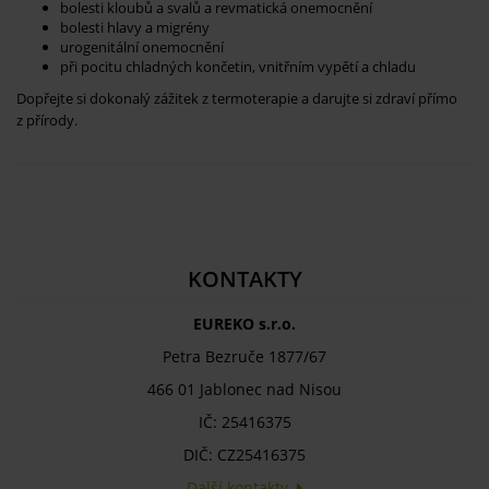
bolesti kloubů a svalů a revmatická onemocnění
bolesti hlavy a migrény
urogenitální onemocnění
při pocitu chladných končetin, vnitřním vypětí a chladu
Dopřejte si dokonalý zážitek z termoterapie a darujte si zdraví přímo
z přírody.
KONTAKTY
EUREKO s.r.o.
Petra Bezruče 1877/67
466 01 Jablonec nad Nisou
IČ: 25416375
DIČ: CZ25416375
Další kontakty