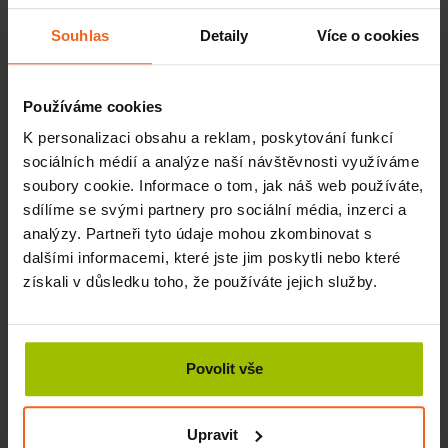
KOUPIT
620 Kč
Souhlas
Detaily
Více o cookies
Používáme cookies
K personalizaci obsahu a reklam, poskytování funkcí
sociálních médií a analýze naší návštěvnosti využíváme
soubory cookie. Informace o tom, jak náš web používáte,
sdílíme se svými partnery pro sociální média, inzerci a
analýzy. Partneři tyto údaje mohou zkombinovat s
dalšími informacemi, které jste jim poskytli nebo které
získali v důsledku toho, že používáte jejich služby.
BIO voskový zábal Pomeranč - Zázvor, 5 ks
Povolit vše
SKLADEM
Upravit