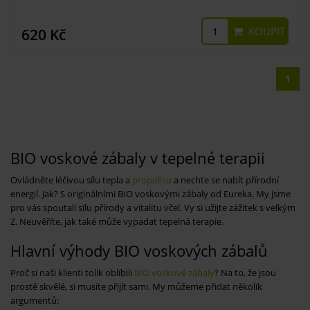
KOUPIT
620 Kč
1
BIO voskové zábaly v tepelné terapii
Ovládněte léčivou sílu tepla a
propolisu
a nechte se nabít přírodní
energií. Jak? S originálními BIO voskovými zábaly od Eureka. My jsme
pro vás spoutali sílu přírody a vitalitu včel. Vy si užijte zážitek s velkým
Z. Neuvěříte, jak také může vypadat tepelná terapie.
Hlavní výhody BIO voskových zábalů
Proč si naši klienti tolik oblíbili
BIO voskové zábaly
? Na to, že jsou
prostě skvělé, si musíte přijít sami. My můžeme přidat několik
argumentů: