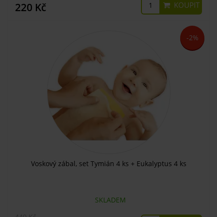
KOUPIT
220 Kč
-2%
Voskový zábal, set Tymián 4 ks + Eukalyptus 4 ks
SKLADEM
440 Kč