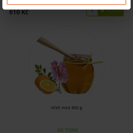
KOUPIT
610 Kč
Včelí med 800 g
DO TÝDNE