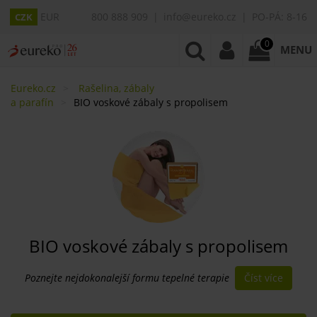
EUR
800 888 909
info@eureko.cz
PO-PÁ: 8-16
CZK
0
MENU
Eureko.cz
Rašelina, zábaly
a parafín
BIO voskové zábaly s propolisem
BIO voskové zábaly s propolisem
Číst více
Poznejte nejdokonalejší formu tepelné terapie