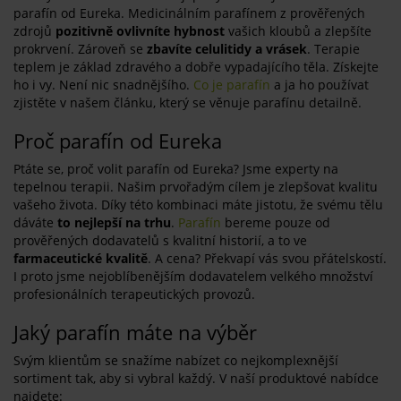
parafín od Eureka. Medicinálním parafínem z prověřených
zdrojů
pozitivně ovlivníte hybnost
vašich kloubů a zlepšíte
prokrvení. Zároveň se
zbavíte celulitidy a vrásek
. Terapie
teplem je základ zdravého a dobře vypadajícího těla. Získejte
ho i vy. Není nic snadnějšího.
Co je parafín
a ja ho používat
zjistěte v našem článku, který se věnuje parafínu detailně.
Proč parafín od Eureka
Ptáte se, proč volit parafín od Eureka? Jsme experty na
tepelnou terapii. Našim prvořadým cílem je zlepšovat kvalitu
vašeho života. Díky této kombinaci máte jistotu, že svému tělu
dáváte
to nejlepší na trhu
.
Parafín
bereme pouze od
prověřených dodavatelů s kvalitní historií, a to ve
farmaceutické kvalitě
. A cena? Překvapí vás svou přátelskostí.
I proto jsme nejoblíbenějším dodavatelem velkého množství
profesionálních terapeutických provozů.
Jaký parafín máte na výběr
Svým klientům se snažíme nabízet co nejkomplexnější
sortiment tak, aby si vybral každý. V naší produktové nabídce
najdete: