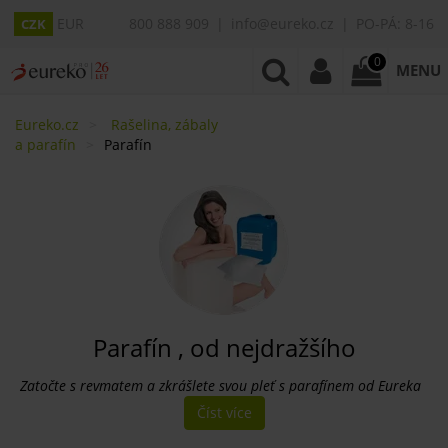
EUR
800 888 909
info@eureko.cz
PO-PÁ: 8-16
CZK
0
MENU
Eureko.cz
Rašelina, zábaly
a parafín
Parafín
Parafín , od nejdražšího
Zatočte s revmatem a zkrášlete svou pleť s parafínem od Eureka
Číst více