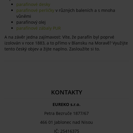
parafínové desky
parafínové perličky
v různých baleních a s mnoha
vůněmi
parafínový olej
parafínové zábaly PUR
A na závěr jedna zajímavost: Víte, že parafín byl poprvé
izolován v roce 1883, a to přímo v Blansku na Moravě? Využijte
tento český objev a žijte naplno. Zasloužíte si to.
KONTAKTY
EUREKO s.r.o.
Petra Bezruče 1877/67
466 01 Jablonec nad Nisou
IČ: 25416375