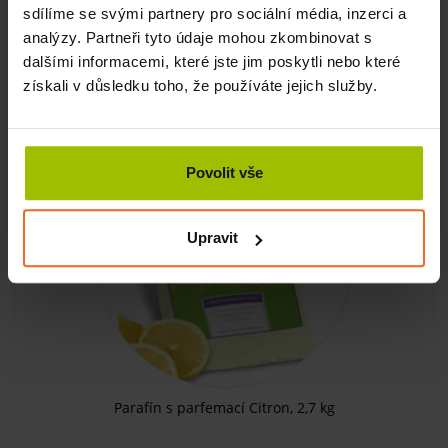
sdílíme se svými partnery pro sociální média, inzerci a
SKLADEM
analýzy. Partneři tyto údaje mohou zkombinovat s
dalšími informacemi, které jste jim poskytli nebo které
KOUPIT
944 Kč
získali v důsledku toho, že používáte jejich služby.
Povolit vše
Upravit
Parafín s parfemací Citron, 2,7 kg