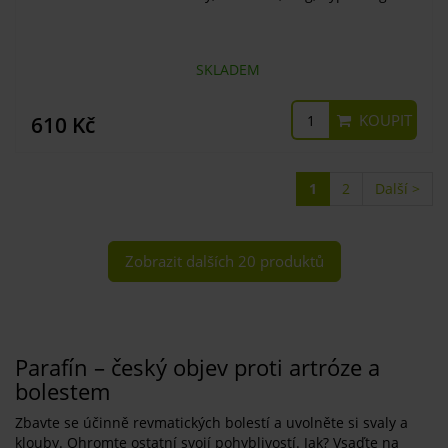
SKLADEM
KOUPIT
610 Kč
1
2
Další >
Zobrazit dalších 20 produktů
Parafín – český objev proti artróze a
bolestem
Zbavte se účinně revmatických bolestí a uvolněte si svaly a
klouby. Ohromte ostatní svojí pohyblivostí. Jak? Vsaďte na