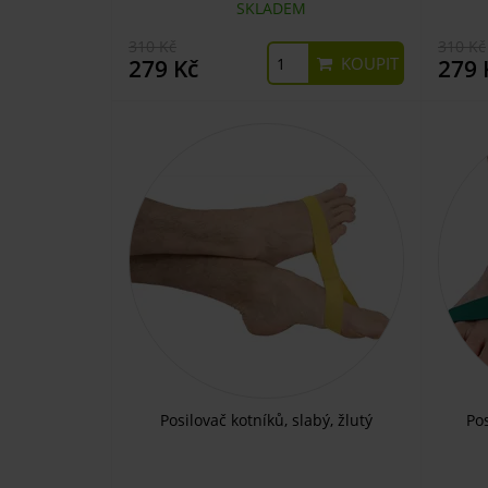
SKLADEM
310 Kč
310 Kč
KOUPIT
279 Kč
279 
Posilovač kotníků, slabý, žlutý
Pos