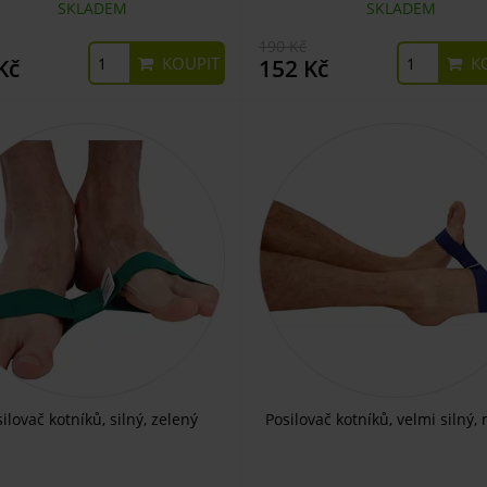
SKLADEM
SKLADEM
190 Kč
KOUPIT
KO
Kč
152 Kč
ilovač kotníků, silný, zelený
Posilovač kotníků, velmi silný,