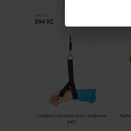
SKLADEM
660 Kč
1065 K
KOUPIT
594 Kč
959 
Cvičební nepružné lano s podporou
Posilo
paží