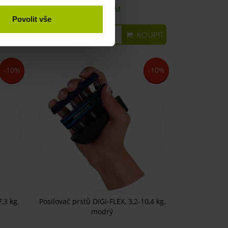
SKLADEM
Povolit vše
UPIT
KOUPIT
550 Kč
-10%
-10%
,3 kg,
Posilovač prstů DIGI-FLEX, 3,2-10,4 kg,
modrý