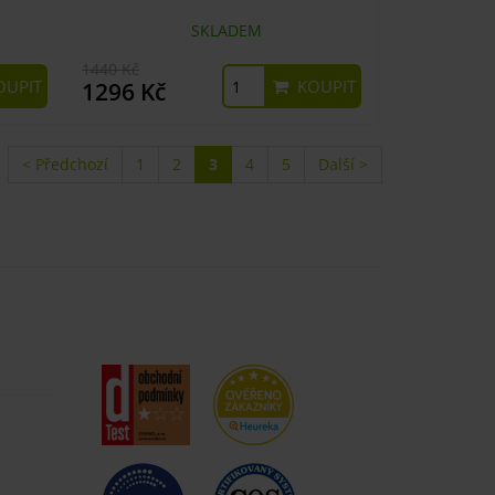
SKLADEM
1440 Kč
UPIT
KOUPIT
1296 Kč
< Předchozí
1
2
3
4
5
Další >