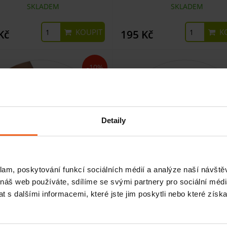
SKLADEM
SKLADEM
KOUPIT
KO
Kč
195 Kč
-10%
Detaily
klam, poskytování funkcí sociálních médií a analýze naší návšt
 náš web používáte, sdílíme se svými partnery pro sociální média
 s dalšími informacemi, které jste jim poskytli nebo které získa
ovač prstů DIGI-EXTEND + sada
Sada gumiček pro DIGI-EXT
gumiček