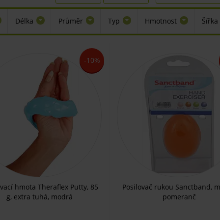
Délka
Průměr
Typ
Hmotnost
Šířka
-10%
ovací hmota Theraflex Putty, 85
Posilovač rukou Sanctband, m
g, extra tuhá, modrá
pomeranč