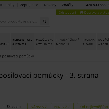
|
Kontakty
|
Zeptejte se
|
Návody
|
Značky
+420 800 888 9
Odstoupení
Doprava a platba
REHABILITACE
MASÁŽE, SPA
TRADIČNÍ ČÍNSKÁ
HYGIENA
DOMÁCÍ
BAVENÍ
A FITNESS
A WELLNESS
MEDICÍNA
A PAPÍR
A POSI
a posilovací pomůcky
posilovací pomůcky - 3. strana
Skladem
Název A-Z
Název Z-A
Od nejlevnějšího