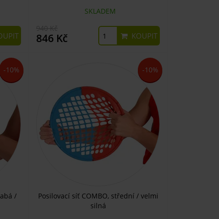
SKLADEM
940 Kč
UPIT
KOUPIT
846 Kč
-10%
-10%
labá /
Posilovací síť COMBO, střední / velmi
silná