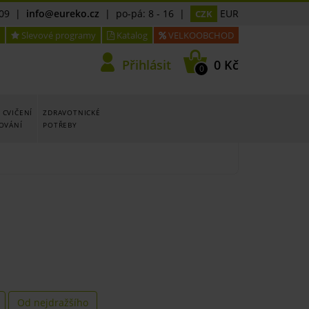
09
|
info@eureko.cz
| po-pá: 8 - 16 |
EUR
CZK
Slevové programy
Katalog
VELKOOBCHOD
Přihlásit
0 Kč
0
 CVIČENÍ
ZDRAVOTNICKÉ
LOVÁNÍ
POTŘEBY
Od nejdražšího