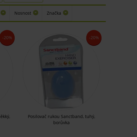
Nosnost
Značka
-20%
-20%
ěkký,
Posilovač rukou Sanctband, tuhý,
borůvka