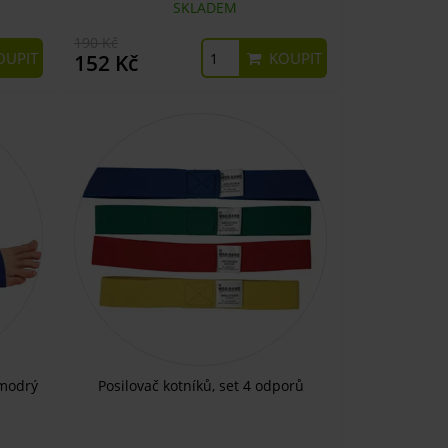
SKLADEM
190 Kč
UPIT
KOUPIT
152 Kč
 modrý
Posilovač kotníků, set 4 odporů