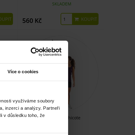
SKLADEM
UPIT
KOUPIT
560 Kč
Více o cookies
ěvnosti využíváme soubory
, inzerci a analýzy. Partneři
li v důsledku toho, že
END
Vibrační tyč Chicote