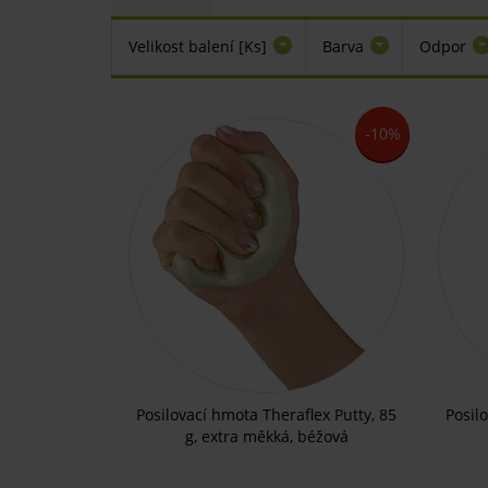
Velikost balení [Ks]
Barva
Odpor
-10%
Posilovací hmota Theraflex Putty, 85
Posil
g, extra měkká, béžová