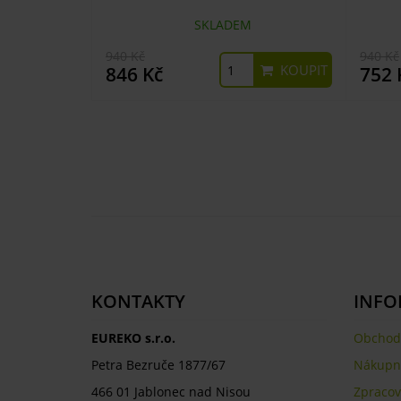
SKLADEM
940 Kč
940 Kč
KOUPIT
846 Kč
752 
KONTAKTY
INFO
EUREKO s.r.o.
Obchod
Petra Bezruče 1877/67
Nákupní
466 01 Jablonec nad Nisou
Zpracov