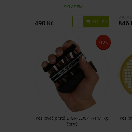
SKLADEM
940 Kč
KOUPIT
490 Kč
846 
-10%
Posilovač prstů DIGI-FLEX, 4,1-14,1 kg,
Posilo
černý