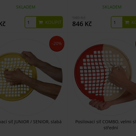
SKLADEM
SKLADEM
940 Kč
KOUPIT
KO
Kč
846 Kč
-20%
vací síť JUNIOR / SENIOR, slabá
Posilovací síť COMBO, velmi s
střední