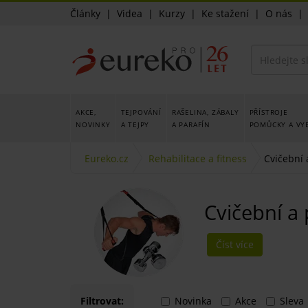
Články
|
Videa
|
Kurzy
|
Ke stažení
|
O nás
AKCE,
TEJPOVÁNÍ
RAŠELINA, ZÁBALY
PŘÍSTROJE
NOVINKY
A TEJPY
A PARAFÍN
POMŮCKY A VY
Eureko.cz
Rehabilitace a fitness
Cvičební 
Cvičební a 
Číst více
Filtrovat:
Novinka
Akce
Sleva