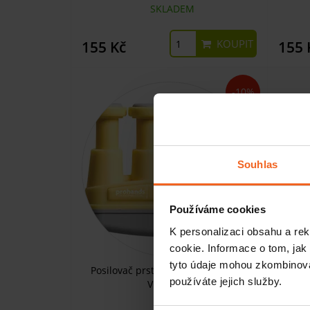
SKLADEM
KOUPIT
155 Kč
155 
-10%
Souhlas
Používáme cookies
K personalizaci obsahu a re
cookie. Informace o tom, jak
tyto údaje mohou zkombinovat
Posilovač prstů PROHANDS model
Posil
používáte jejich služby.
VIA, slabý