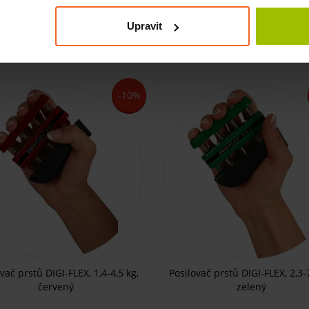
SKLADEM
SKLADEM
Upravit
č
KOUPIT
KO
Kč
425 Kč
-10%
vač prstů DIGI-FLEX, 1,4-4,5 kg,
Posilovač prstů DIGI-FLEX, 2,3-7
červený
zelený