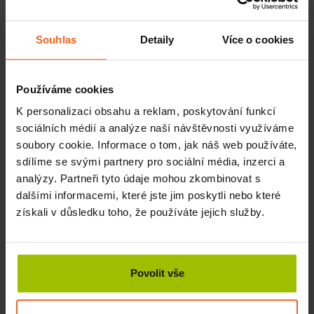
KOUPIT
3300 Kč
Souhlas
Detaily
Více o cookies
< Předchozí
1
2
3
4
5
Používáme cookies
K personalizaci obsahu a reklam, poskytování funkcí
sociálních médií a analýze naší návštěvnosti využíváme
soubory cookie. Informace o tom, jak náš web používáte,
sdílíme se svými partnery pro sociální média, inzerci a
analýzy. Partneři tyto údaje mohou zkombinovat s
dalšími informacemi, které jste jim poskytli nebo které
KONTAKTY
získali v důsledku toho, že používáte jejich služby.
EUREKO s.r.o.
Petra Bezruče 1877/67
Povolit vše
466 01 Jablonec nad Nisou
IČ: 25416375