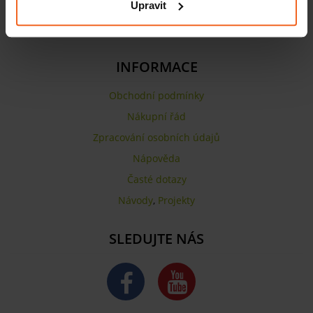
Upravit
DIČ: CZ25416375
Další kontakty
INFORMACE
Obchodní podmínky
Nákupní řád
Zpracování osobních údajů
Nápověda
Časté dotazy
Návody
,
Projekty
SLEDUJTE NÁS