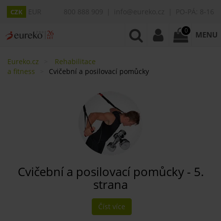
EUR
800 888 909
info@eureko.cz
PO-PÁ: 8-16
CZK
0
MENU
Eureko.cz
Rehabilitace
a fitness
Cvičební a posilovací pomůcky
Cvičební a posilovací pomůcky - 5.
strana
Číst více