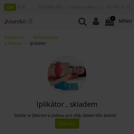
EUR
800 888 909
info@eureko.cz
PO-PÁ: 8-16
CZK
0
MENU
Eureko.cz
Rehabilitace
a fitness
Iplikátor
Iplikátor , skladem
Staňte se fakírem a jednou pro vždy zbavte tělo bolesti
Číst více