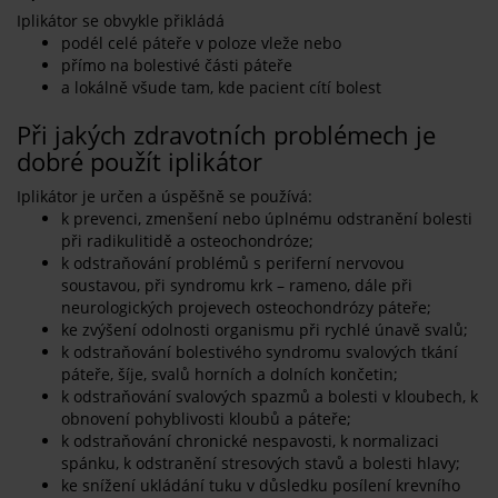
Iplikátor se obvykle přikládá
podél celé páteře v poloze vleže nebo
přímo na bolestivé části páteře
a lokálně všude tam, kde pacient cítí bolest
Při jakých zdravotních problémech je
dobré použít iplikátor
Iplikátor je určen a úspěšně se používá:
k prevenci, zmenšení nebo úplnému odstranění bolesti
při radikulitidě a osteochondróze;
k odstraňování problémů s periferní nervovou
soustavou, při syndromu krk – rameno, dále při
neurologických projevech osteochondrózy páteře;
ke zvýšení odolnosti organismu při rychlé únavě svalů;
k odstraňování bolestivého syndromu svalových tkání
páteře, šíje, svalů horních a dolních končetin;
k odstraňování svalových spazmů a bolesti v kloubech, k
obnovení pohyblivosti kloubů a páteře;
k odstraňování chronické nespavosti, k normalizaci
spánku, k odstranění stresových stavů a bolesti hlavy;
ke snížení ukládání tuku v důsledku posílení krevního