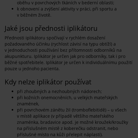
oběhu v povrchových tkáních v bederní oblasti;
k obnovení a zvýšení aktivity v práci, při sportu a
v běžném životě.
Jaké jsou přednosti iplikátoru
Přednosti iplikátoru spočívají v rychlém dosažení
požadovaného účinku (rychlost závisí na typu obtíží) a
v jednoduchosti používání bez přítomnosti odborníků na
akupunkturu. Iplikátor je určen jak pro odborníky, tak i pro
běžné spotřebitele. Iplikátor je určen k individuálnímu použití
pouze u jednoho pacienta.
Kdy nelze iplikátor používat
při zhoubných a nezhoubných nádorech;
při kožních onemocněních, u velkých mateřských
znamének,
při povrchovém zánětu žil (tromboflebitidě) – u všech
v místě aplikace (v případě většího mateřského
znaménka, bradavice apod. je možné kroužek/kroužky
na příslušném místě z koberečku odstranit, nebo
příslušné místo na kůži přelepit náplastí).