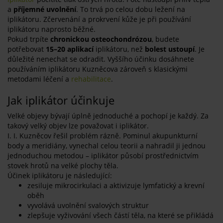
a
příjemné uvolnění
. To trvá po celou dobu ležení na
iplikátoru. Zčervenání a prokrvení kůže je při používání
iplikátoru naprosto běžné.
Pokud trpíte
chronickou osteochondrózou
, budete
potřebovat
15–20
aplikací
iplikátoru, než
bolest ustoupí
. Je
důležité nenechat se odradit. Vyššího účinku dosáhnete
používáním iplikátoru Kuzněcova zároveň s klasickými
metodami léčení a
rehabilitace
.
Jak iplikátor účinkuje
Velké objevy bývají úplně jednoduché a pochopí je každý. Za
takový velký objev lze považovat i iplikátor.
I. I. Kuzněcov řešil problém rázně. Pominul akupunkturní
body a meridiány, vynechal celou teorii a nahradil ji jednou
jednoduchou metodou – iplikátor působí prostřednictvím
stovek hrotů na velké plochy těla.
Účinek iplikátoru je následující:
zesiluje mikrocirkulaci a aktivizuje lymfatický a krevní
oběh
vyvolává uvolnění svalových struktur
zlepšuje vyživování všech částí těla, na které se přikládá