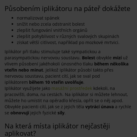
Působením iplikátoru na páteř dokážete
normalizovat spánek
snížit nebo zcela odstranit bolest
zlepšit fungování vnitřních orgánů
zlepšit pohyblivost v různých svalových skupinách
získat větší citlivost, například po mozkové mrtvici.
Iplikátor při tlaku stimuluje také sympatickou a
parasympatickou nervovou soustavu.
Bolest
obvykle
mizí
už
vlivem působení jakéhokoli únosného tlaku
během několika
vteřin nebo minut
. Jelikož iplikátor působí takto přes
nervovou soustavu, pacient cítí, jak se sval pod
iplikátorem
během 10 vteřin uvolňuje
.
Iplikátor využijete jako
masážní prostředek
kdekoli, na
pracovišti, doma, na cestách. Na iplikátor si můžete lehnout,
můžete ho umístit na opěradlo křesla, opřít se o něj apod.
Obvykle pacienti cítí, jak se z jejich těla
vytrácí únava
a rychle
se
obnovují
jejich fyzické
síly
.
Na která místa iplikátor nejčastěji
aplikovat?