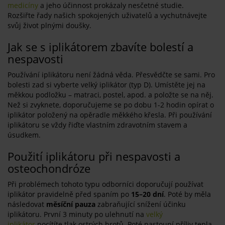
medicíny
a jeho účinnost prokázaly nesčetné studie.
Rozšiřte řady našich spokojených uživatelů a vychutnávejte
svůj život plnými doušky.
Jak se s iplikátorem zbavíte bolestí a
nespavosti
Používání iplikátoru není žádná věda. Přesvědčte se sami. Pro
bolesti zad si vyberte velký iplikátor (typ D). Umístěte jej na
měkkou podložku – matraci, postel, apod. a položte se na něj.
Než si zvyknete, doporučujeme se po dobu 1-2 hodin opírat o
iplikátor položený na opěradle měkkého křesla. Při používání
iplikátoru se vždy řiďte vlastním zdravotním stavem a
úsudkem.
Použití iplikátoru při nespavosti a
osteochondróze
Při problémech tohoto typu odborníci doporučují používat
iplikátor pravidelně před spaním po
15–20 dní
. Poté by měla
následovat
měsíční pauza
zabraňující snížení účinku
iplikátoru. První 3 minuty po ulehnutí na
velký
iplikátor
pocítíte tlak ostrých hrotů. Poté nastoupí příliv tepla