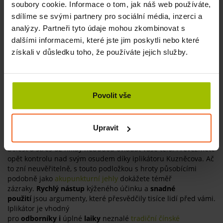
soubory cookie. Informace o tom, jak náš web používáte,
SKLADEM
sdílíme se svými partnery pro sociální média, inzerci a
analýzy. Partneři tyto údaje mohou zkombinovat s
KOUPIT
925 Kč
dalšími informacemi, které jste jim poskytli nebo které
získali v důsledku toho, že používáte jejich služby.
1
Povolit vše
Iplikátor Kuzněcova – účinná odpověď
Upravit
na problémy se zády
Bolest a stres už nikdy nebudou ovládat vaše tělo. Převezměte
opět kontrolu nad svým osudem díky iplikátoru Kuzněcova. Ač
to zní neuvěřitelně, s touto podložkou s hroty působícími
podobně jako
akupunkturní jehly
dokážete téměř
zázraky.
Rychlý nástup
kýženého účinku a
snadné
použití
jsou argumenty, které přesvědčily tisíce lidí před vámi.
Iplikátor je vhodný
pro
odborníky
i
úplné
laiky
neznalé
tradiční čínské