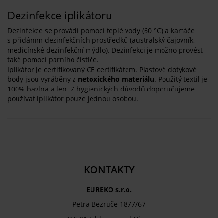
Dezinfekce iplikátoru
Dezinfekce se provádí pomocí teplé vody (60 °C) a kartáče
s přidáním dezinfekčních prostředků (australský čajovník,
medicínské dezinfekční mýdlo). Dezinfekci je možno provést
také pomocí parního čističe.
Iplikátor je certifikovaný CE certifikátem. Plastové dotykové
body jsou vyráběny z
netoxického materiálu
. Použitý textil je
100% bavlna a len. Z hygienických důvodů doporučujeme
používat iplikátor pouze jednou osobou.
KONTAKTY
EUREKO s.r.o.
Petra Bezruče 1877/67