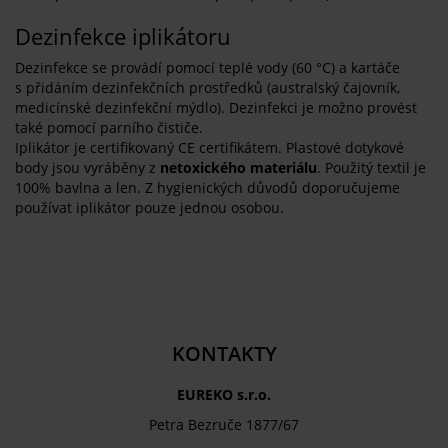
Dezinfekce iplikátoru
Dezinfekce se provádí pomocí teplé vody (60 °C) a kartáče
s přidáním dezinfekčních prostředků (australský čajovník,
medicínské dezinfekční mýdlo). Dezinfekci je možno provést
také pomocí parního čističe.
Iplikátor je certifikovaný CE certifikátem. Plastové dotykové
body jsou vyráběny z
netoxického materiálu
. Použitý textil je
100% bavlna a len. Z hygienických důvodů doporučujeme
používat iplikátor pouze jednou osobou.
KONTAKTY
EUREKO s.r.o.
Petra Bezruče 1877/67