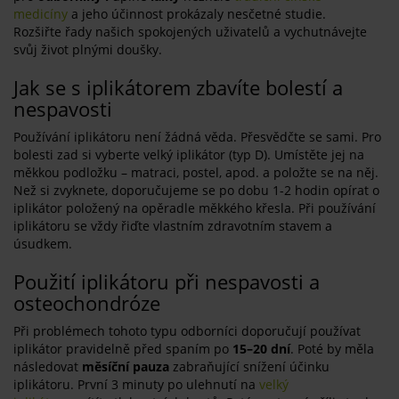
medicíny
a jeho účinnost prokázaly nesčetné studie.
Rozšiřte řady našich spokojených uživatelů a vychutnávejte
svůj život plnými doušky.
Jak se s iplikátorem zbavíte bolestí a
nespavosti
Používání iplikátoru není žádná věda. Přesvědčte se sami. Pro
bolesti zad si vyberte velký iplikátor (typ D). Umístěte jej na
měkkou podložku – matraci, postel, apod. a položte se na něj.
Než si zvyknete, doporučujeme se po dobu 1-2 hodin opírat o
iplikátor položený na opěradle měkkého křesla. Při používání
iplikátoru se vždy řiďte vlastním zdravotním stavem a
úsudkem.
Použití iplikátoru při nespavosti a
osteochondróze
Při problémech tohoto typu odborníci doporučují používat
iplikátor pravidelně před spaním po
15–20 dní
. Poté by měla
následovat
měsíční pauza
zabraňující snížení účinku
iplikátoru. První 3 minuty po ulehnutí na
velký