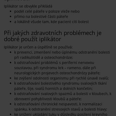
Iplikátor se obvykle přikládá
podél celé páteře v poloze vleže nebo
přímo na bolestivé části páteře
a lokálně všude tam, kde pacient cítí bolest
Při jakých zdravotních problémech je
dobré použít iplikátor
Iplikátor je určen a úspěšně se používá:
k prevenci, zmenšení nebo úplnému odstranění bolesti
při radikulitidě a osteochondróze;
k odstraňování problémů s periferní nervovou
soustavou, při syndromu krk – rameno, dále při
neurologických projevech osteochondrózy páteře;
ke zvýšení odolnosti organismu při rychlé únavě svalů;
k odstraňování bolestivého syndromu svalových tkání
páteře, šíje, svalů horních a dolních končetin;
k odstraňování svalových spazmů a bolesti v kloubech, k
obnovení pohyblivosti kloubů a páteře;
k odstraňování chronické nespavosti, k normalizaci
spánku, k odstranění stresových stavů a bolesti hlavy;
ke snížení ukládání tuku v důsledku posílení krevního