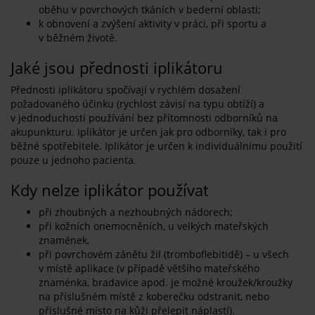
oběhu v povrchových tkáních v bederní oblasti;
k obnovení a zvýšení aktivity v práci, při sportu a
v běžném životě.
Jaké jsou přednosti iplikátoru
Přednosti iplikátoru spočívají v rychlém dosažení
požadovaného účinku (rychlost závisí na typu obtíží) a
v jednoduchosti používání bez přítomnosti odborníků na
akupunkturu. Iplikátor je určen jak pro odborníky, tak i pro
běžné spotřebitele. Iplikátor je určen k individuálnímu použití
pouze u jednoho pacienta.
Kdy nelze iplikátor používat
při zhoubných a nezhoubných nádorech;
při kožních onemocněních, u velkých mateřských
znamének,
při povrchovém zánětu žil (tromboflebitidě) – u všech
v místě aplikace (v případě většího mateřského
znaménka, bradavice apod. je možné kroužek/kroužky
na příslušném místě z koberečku odstranit, nebo
příslušné místo na kůži přelepit náplastí).