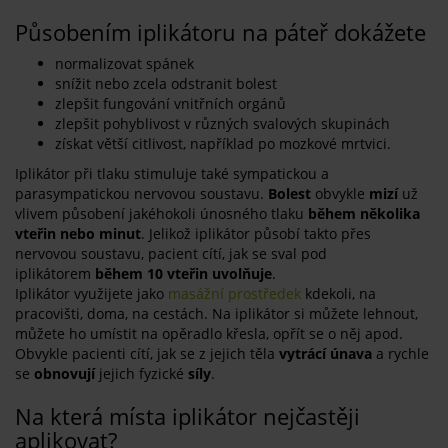
Působením iplikátoru na páteř dokážete
normalizovat spánek
snížit nebo zcela odstranit bolest
zlepšit fungování vnitřních orgánů
zlepšit pohyblivost v různých svalových skupinách
získat větší citlivost, například po mozkové mrtvici.
Iplikátor při tlaku stimuluje také sympatickou a
parasympatickou nervovou soustavu.
Bolest
obvykle
mizí
už
vlivem působení jakéhokoli únosného tlaku
během několika
vteřin nebo minut
. Jelikož iplikátor působí takto přes
nervovou soustavu, pacient cítí, jak se sval pod
iplikátorem
během 10 vteřin uvolňuje
.
Iplikátor využijete jako
masážní prostředek
kdekoli, na
pracovišti, doma, na cestách. Na iplikátor si můžete lehnout,
můžete ho umístit na opěradlo křesla, opřít se o něj apod.
Obvykle pacienti cítí, jak se z jejich těla
vytrácí únava
a rychle
se
obnovují
jejich fyzické
síly
.
Na která místa iplikátor nejčastěji
aplikovat?