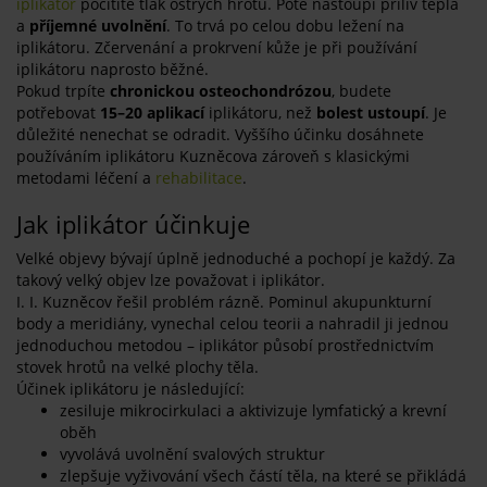
iplikátor
pocítíte tlak ostrých hrotů. Poté nastoupí příliv tepla
a
příjemné uvolnění
. To trvá po celou dobu ležení na
iplikátoru. Zčervenání a prokrvení kůže je při používání
iplikátoru naprosto běžné.
Pokud trpíte
chronickou osteochondrózou
, budete
potřebovat
15–20
aplikací
iplikátoru, než
bolest ustoupí
. Je
důležité nenechat se odradit. Vyššího účinku dosáhnete
používáním iplikátoru Kuzněcova zároveň s klasickými
metodami léčení a
rehabilitace
.
Jak iplikátor účinkuje
Velké objevy bývají úplně jednoduché a pochopí je každý. Za
takový velký objev lze považovat i iplikátor.
I. I. Kuzněcov řešil problém rázně. Pominul akupunkturní
body a meridiány, vynechal celou teorii a nahradil ji jednou
jednoduchou metodou – iplikátor působí prostřednictvím
stovek hrotů na velké plochy těla.
Účinek iplikátoru je následující:
zesiluje mikrocirkulaci a aktivizuje lymfatický a krevní
oběh
vyvolává uvolnění svalových struktur
zlepšuje vyživování všech částí těla, na které se přikládá