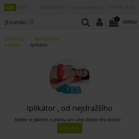
EUR
800 888 909
info@eureko.cz
PO-PÁ: 8-16
CZK
0
MENU
Eureko.cz
Rehabilitace
a fitness
Iplikátor
Iplikátor , od nejdražšího
Staňte se fakírem a jednou pro vždy zbavte tělo bolesti
Číst více