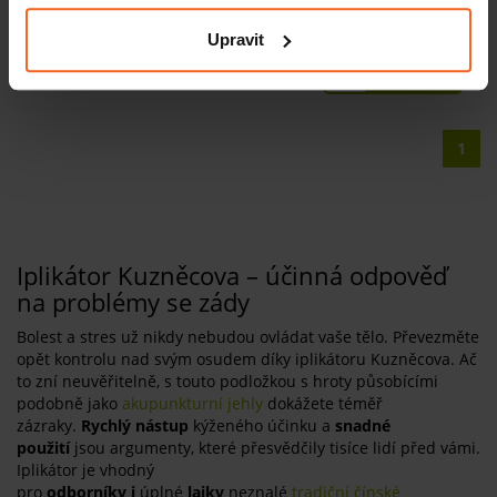
SKLADEM
Upravit
KOUPIT
310 Kč
1
Iplikátor Kuzněcova – účinná odpověď
na problémy se zády
Bolest a stres už nikdy nebudou ovládat vaše tělo. Převezměte
opět kontrolu nad svým osudem díky iplikátoru Kuzněcova. Ač
to zní neuvěřitelně, s touto podložkou s hroty působícími
podobně jako
akupunkturní jehly
dokážete téměř
zázraky.
Rychlý nástup
kýženého účinku a
snadné
použití
jsou argumenty, které přesvědčily tisíce lidí před vámi.
Iplikátor je vhodný
pro
odborníky
i
úplné
laiky
neznalé
tradiční čínské