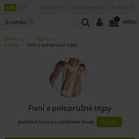
EUR
800 888 909
info@eureko.cz
PO-PÁ: 8-16
CZK
0
MENU
Eureko.cz
Tejpování
a tejpy
Fixní a polopružné tejpy
Fixní a polopružné tejpy
Číst více
Spolehlivá fixace pro zatěžované klouby