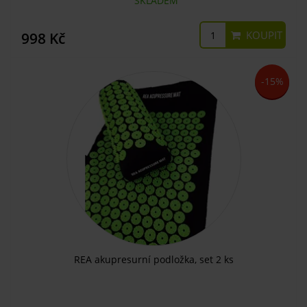
SKLADEM
KOUPIT
998 Kč
-15%
REA akupresurní podložka, set 2 ks