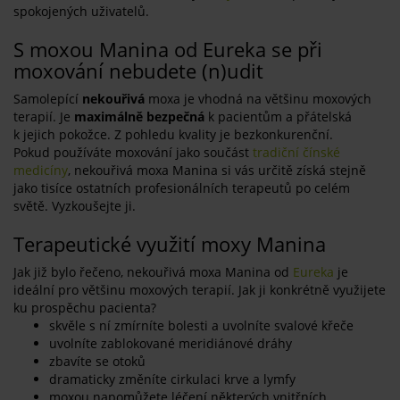
spokojených uživatelů.
S moxou Manina od Eureka se při
moxování nebudete (n)udit
Samolepící
nekouřivá
moxa je vhodná na většinu moxových
terapií. Je
maximálně bezpečná
k pacientům a přátelská
k jejich pokožce. Z pohledu kvality je bezkonkurenční.
Pokud používáte moxování jako součást
tradiční čínské
medicíny
, nekouřivá moxa Manina si vás určitě získá stejně
jako tisíce ostatních profesionálních terapeutů po celém
světě. Vyzkoušejte ji.
Terapeutické využití moxy Manina
Jak již bylo řečeno, nekouřivá moxa Manina od
Eureka
je
ideální pro většinu moxových terapií. Jak ji konkrétně využijete
ku prospěchu pacienta?
skvěle s ní zmírníte bolesti a uvolníte svalové křeče
uvolníte zablokované meridiánové dráhy
zbavíte se otoků
dramaticky změníte cirkulaci krve a lymfy
moxou napomůžete léčení některých vnitřních