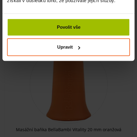
získali v důsledku toho, že používáte jejich služby.
SKLADEM
470 Kč
Povolit vše
KOUPIT
400 Kč
Upravit
-15%
Masážní baňka BellaBambi Vitality 20 mm oranžová