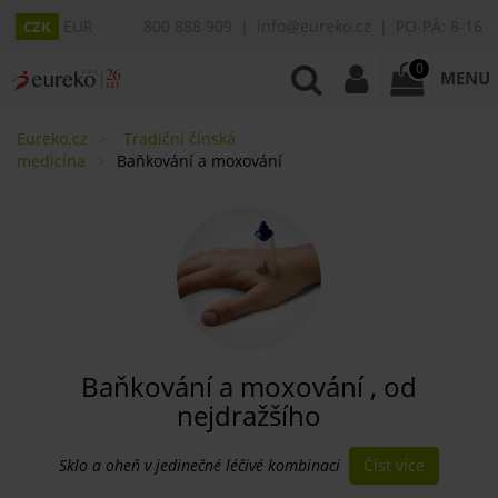
EUR
800 888 909
info@eureko.cz
PO-PÁ: 8-16
CZK
0
MENU
Eureko.cz
Tradiční čínská
medicína
Baňkování a moxování
Baňkování a moxování , od
nejdražšího
Číst více
Sklo a oheň v jedinečné léčivé kombinaci