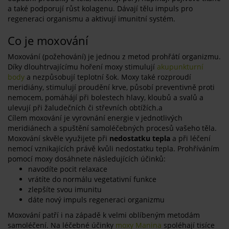
a také podporují růst kolagenu. Dávají tělu impuls pro
regeneraci organismu a aktivují imunitní systém.
Co je moxování
Moxování (požehování) je jednou z metod prohřátí organizmu.
Díky dlouhtrvajícímu hoření moxy stimulují
akupunkturní
body
a nezpůsobují teplotní šok. Moxy také rozproudí
meridiány, stimulují proudění krve, působí preventivně proti
nemocem, pomáhájí při bolestech hlavy, kloubů a svalů a
ulevují při žaludečních či střevních obtížích.a
Cílem moxování je vyrovnání energie v jednotlivých
meridiánech a spuštění samoléčebných procesů vašeho těla.
Moxování skvěle využijete při
nedostatku tepla
a při léčení
nemocí vznikajících právě kvůli nedostatku tepla. Prohříváním
pomocí moxy dosáhnete následujících účinků:
navodíte pocit relaxace
vrátíte do normálu vegetativní funkce
zlepšíte svou imunitu
dáte nový impuls regeneraci organizmu
Moxování patří i na západě k velmi oblíbeným metodám
samoléčení. Na léčebné účinky
moxy Manina
spoléhají tisíce