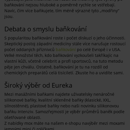
baňkování nejsou hluboké a poměrně rychle se vstřebají.
Navíc, čím více baňkujete, tím méně výrazné tyto „modřiny“
jsou.
Debata o smyslu baňkování
S popularitou baňkování roste i počet diskuzí o jeho účinnosti.
Skeptický postoj západní medicíny stále více narušuje rostoucí
počet oddaných příznivců
baňkování
po celé Evropě i v USA.
Velké množství těch, kdo baňkování vyzkoušeli takříkajíc na
vlastní kůži, včetně celebrit a profi sportovců, na tuto metodu
pěje jen chválu. Ostatně, baňkování je tu na rozdíl od
chemických preparátů celá tisíciletí. Zkuste ho a uvidíte sami.
Široký výběr od Eureka
Mezi masážními baňkami najdete uživatelsky nenáročné
silikonové baňky, kvalitní skleněné baňky (klasické, XXL,
silnostěnné), plastové baňky nebo naši novinku silikonovou
baňku Intenziv. Samozřejmostí je výběr průměrů baněk podle
ošetřované oblasti.
Z nabídky mox máte na našem e-shopu navýběr mezi moxami
jemnými mini či roličkami.