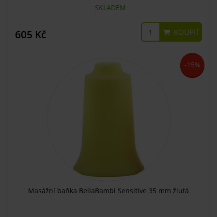
SKLADEM
KOUPIT
605 Kč
-15%
Masážní baňka BellaBambi Sensitive 35 mm žlutá