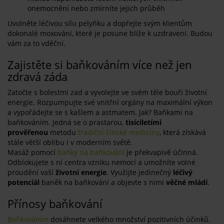
onemocnění nebo zmírníte jejich průběh
Uvolněte léčivou sílu pelyňku a dopřejte svým klientům
dokonalé moxování, které je posune blíže k uzdravení. Budou
vám za to vděční.
Zajistěte si baňkováním více než jen
zdravá záda
Zatočte s bolestmi zad a vyvolejte ve svém těle bouři životní
energie. Rozpumpujte své vnitřní orgány na maximální výkon
a vypořádejte se s kašlem a astmatem. Jak? Baňkami na
baňkováním. Jedná se o prastarou,
tisíciletími
prověřenou
metodu
tradiční čínské medicíny
, která získává
stále větší oblibu i v moderním světě.
Masáž pomocí
baňky na baňkování
je překvapivě účinná.
Odblokujete s ní centra vzniku nemocí a umožníte volné
proudění vaší
životní energie
. Využijte jedinečný
léčivý
potenciál
baněk na baňkování a objevte s nimi
věčné mládí
.
Přínosy baňkování
Baňkováním
dosáhnete velkého množství pozitivních účinků.