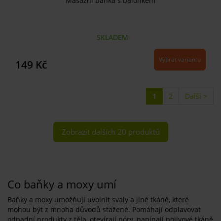
Masážní baňka s balonkem
SKLADEM
Vybrat variantu
149 Kč
1
2
Další >
Zobrazit dalších 20 produktů
Co baňky a moxy umí
Baňky a moxy umožňují uvolnit svaly a jiné tkáně, které
mohou být z mnoha důvodů stažené. Pomáhají odplavovat
odpadní produkty z těla, otevírají póry, napínají pojivové tkáně