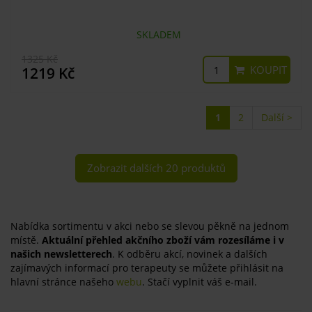
SKLADEM
1325 Kč
KOUPIT
1219 Kč
1
2
Další >
Zobrazit dalších 20 produktů
Nabídka sortimentu v akci nebo se slevou pěkně na jednom
místě.
Aktuální přehled akčního zboží vám rozesíláme i v
našich newsletterech
. K odběru akcí, novinek a dalších
zajímavých informací pro terapeuty se můžete přihlásit na
hlavní stránce našeho
webu
. Stačí vyplnit váš e-mail.