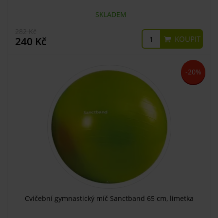
SKLADEM
282 Kč
KOUPIT
240 Kč
-20%
Cvičební gymnastický míč Sanctband 65 cm, limetka