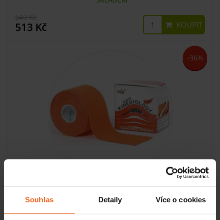
540 Kč
KOUPIT
513 Kč
-36%
Nasara Kinesiology Tape, 5 cm x 5 m, oranžový
Souhlas
Detaily
Více o cookies