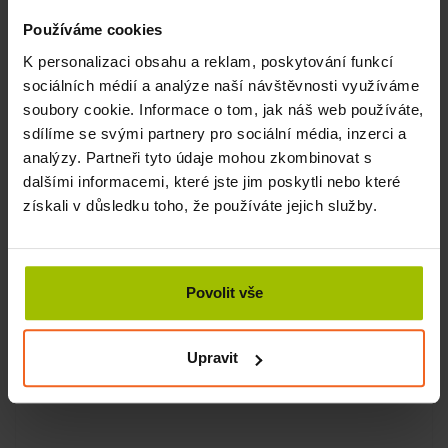
SKLADEM
Používáme cookies
236 Kč
KOUPIT
151 Kč
K personalizaci obsahu a reklam, poskytování funkcí
sociálních médií a analýze naší návštěvnosti využíváme
soubory cookie. Informace o tom, jak náš web používáte,
sdílíme se svými partnery pro sociální média, inzerci a
analýzy. Partneři tyto údaje mohou zkombinovat s
dalšími informacemi, které jste jim poskytli nebo které
získali v důsledku toho, že používáte jejich služby.
Povolit vše
Upravit
Textilní odporová guma, set 3 ks