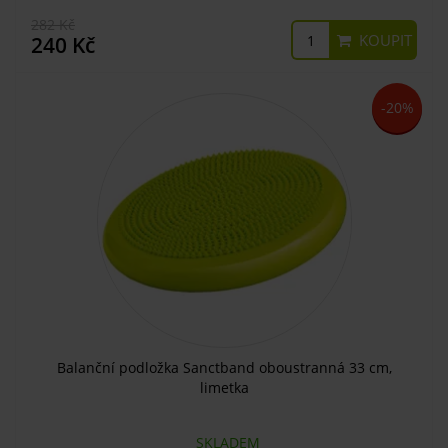
282 Kč
KOUPIT
240 Kč
-20%
Balanční podložka Sanctband oboustranná 33 cm,
limetka
SKLADEM