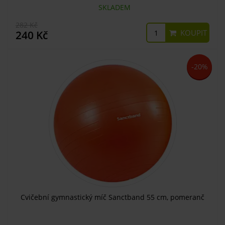
SKLADEM
282 Kč
KOUPIT
240 Kč
-20%
Cvičební gymnastický míč Sanctband 55 cm, pomeranč