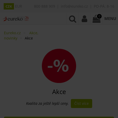
EUR
800 888 909
info@eureko.cz
PO-PÁ: 8-16
CZK
0
MENU
Eureko.cz
Akce,
novinky
Akce
Akce
Číst více
​Kvalita za ještě lepší ceny.