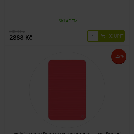
SKLADEM
3850 Kč
KOUPIT
2888 Kč
-25%
Podložka na cvičení THERA, 180 x 120 x 1,5 cm, červená