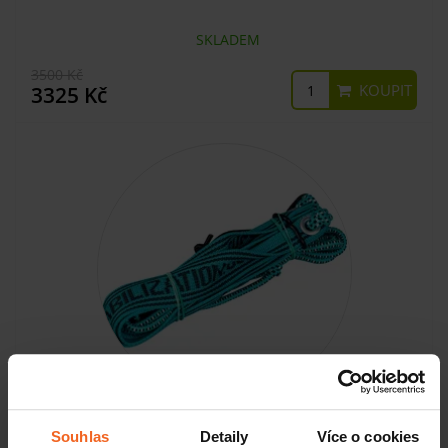
SKLADEM
3500 Kč
KOUPIT
3325 Kč
Elastické lano pro SM systém, 1 ks
Souhlas
Detaily
Více o cookies