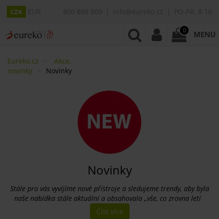
EUR
800 888 909
info@eureko.cz
PO-PÁ: 8-16
CZK
0
MENU
Eureko.cz
Akce,
novinky
Novinky
Novinky
​Stále pro vás vyvíjíme nové přístroje a sledujeme trendy, aby byla
naše nabídka stále aktuální a obsahovala „vše, co zrovna letí
Číst více