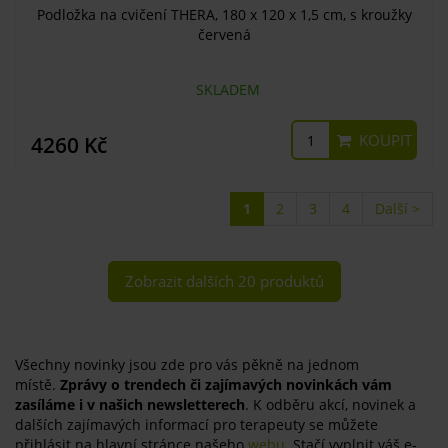
Podložka na cvičení THERA, 180 x 120 x 1,5 cm, s kroužky
červená
SKLADEM
KOUPIT
4260 Kč
1
2
3
4
Další >
Zobrazit dalších 20 produktů
Všechny novinky jsou zde pro vás pěkně na jednom
místě.
Zprávy o trendech či zajímavých novinkách vám
zasíláme i v našich newsletterech
. K odběru akcí, novinek a
dalších zajímavých informací pro terapeuty se můžete
přihlásit na hlavní stránce našeho
webu
. Stačí vyplnit váš e-