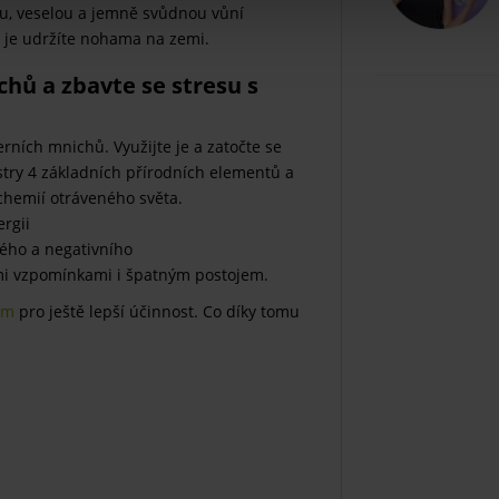
ou, veselou a jemně svůdnou vůní
eň je udržíte nohama na zemi.
hů a zbavte se stresu s
rních mnichů. Využijte je a zatočte se
try 4 základních přírodních elementů a
chemií otráveného světa.
ergii
rého a negativního
mi vzpomínkami i špatným postojem.
em
pro ještě lepší účinnost. Co díky tomu