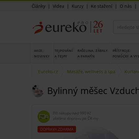
Články
|
Videa
|
Kurzy
|
Ke stažení
|
O nás
AKCE,
TEJPOVÁNÍ
RAŠELINA, ZÁBALY
PŘÍSTROJE
NOVINKY
A TEJPY
A PARAFÍN
POMŮCKY A VY
Eureko.cz
Masáže, wellness a spa
Kurlan
Bylinný měšec Vzduc
Při nákupu nad
990 Kč
platíme dopravu po ČR my
DOPRAVA ZDARMA