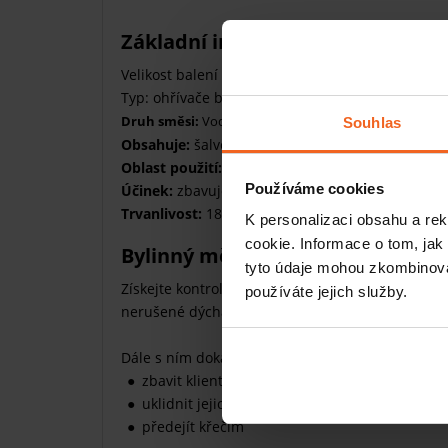
Základní informace
Velikost balení [Ks]: 10 ks
Typ: ohřívače bylinných razítek
Druh směsi:
Voda
Souhlas
Obsahuje:
šalvěj, řebříček, zlatobýl, růži, svízel
Oblast použití:
tělo
Používáme cookies
Účinek:
zbavuje únavy, mírní křeče
Trvanlivost:
18 měsíců
K personalizaci obsahu a re
cookie. Informace o tom, jak
Bylinný měšec plný čerstvého vz
tyto údaje mohou zkombinovat
Získejte kontrolu nad elementem vzduchu a daru
používáte jejich služby.
nerušené dýchání a klidný spánek.
Dále s ním dokážete
zbavit klienty nespavosti
uklidnit jejich tělo
předejít křečím