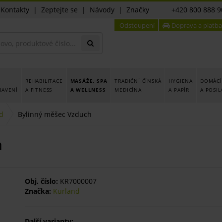
|
Kontakty
|
Zeptejte se
|
Návody
|
Značky
+420 800 888 9
Odstoupení
Doprava a platba
REHABILITACE
MASÁŽE, SPA
TRADIČNÍ ČÍNSKÁ
HYGIENA
DOMÁCÍ
BAVENÍ
A FITNESS
A WELLNESS
MEDICÍNA
A PAPÍR
A POSI
d
Bylinný měšec Vzduch
h
Obj. číslo:
KR7000007
Značka:
Kurland
Další varianty: