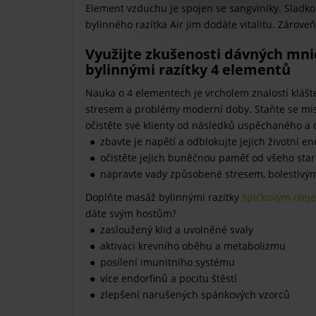
Element vzduchu je spojen se sangviniky. Sladk
bylinného razítka Air jim dodáte vitalitu. Zárov
Využijte zkušenosti dávných mnic
bylinnými razítky 4 elementů
Nauka o 4 elementech je vrcholem znalostí klášte
stresem a problémy moderní doby. Staňte se mis
očistěte své klienty od následků uspěchaného a 
zbavte je napětí a odblokujte jejich životní en
očistěte jejich buněčnou paměť od všeho sta
napravte vady způsobené stresem, bolestivý
Doplňte masáž bylinnými razítky
špičkovým olej
dáte svým hostům?
zasloužený klid a uvolněné svaly
aktivaci krevního oběhu a metabolizmu
posílení imunitního systému
více endorfinů a pocitu štěstí
zlepšení narušených spánkových vzorců