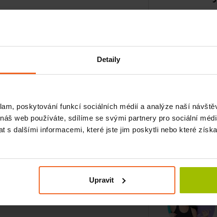
Detaily
 vonný a majoránku
klam, poskytování funkcí sociálních médií a analýze naší návšt
 náš web používáte, sdílíme se svými partnery pro sociální média
duchu pro klidný spánek
 s dalšími informacemi, které jste jim poskytli nebo které získa
jte svým klientům svobodu mysli,
Upravit