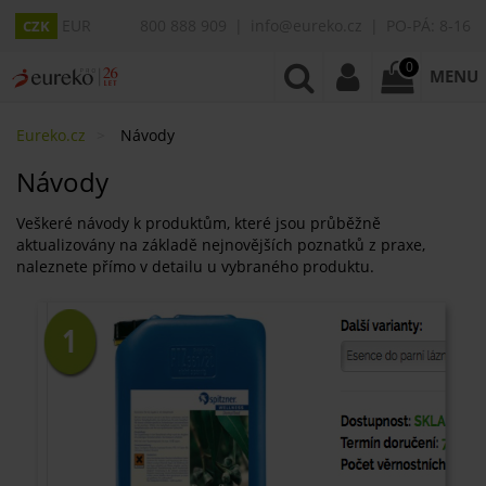
EUR
800 888 909
info@eureko.cz
PO-PÁ: 8-16
CZK
0
MENU
Eureko.cz
Návody
Návody
Veškeré návody k produktům, které jsou průběžně
aktualizovány na základě nejnovějších poznatků z praxe,
naleznete přímo v detailu u vybraného produktu.