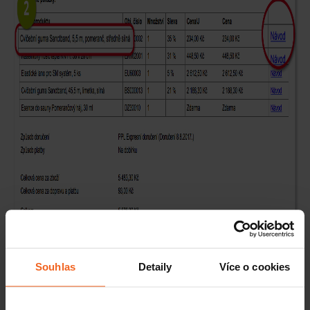
Souhlas
Detaily
Více o cookies
Na požádání ve 4. kroku košíku vám spolu se zbožím zašleme
návody i v podobě tištěné.