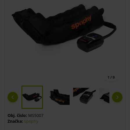
1 / 9
Obj. číslo:
MS5007
Značka:
spophy