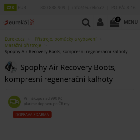
EUR
800 888 909
info@eureko.cz
PO-PÁ: 8-16
CZK
0
MENU
Eureko.cz
Přístroje, pomůcky a vybavení
Masážní přístroje
Spophy Air Recovery Boots, kompresní regenerační kalhoty
Spophy Air Recovery Boots,
kompresní regenerační kalhoty
Při nákupu nad
990 Kč
platíme dopravu po ČR my
DOPRAVA ZDARMA