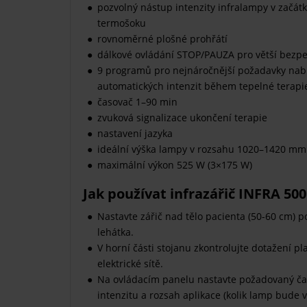
pozvolný nástup intenzity infralampy v začátku
termošoku
rovnoměrné plošné prohřátí
dálkové ovládání STOP/PAUZA pro větší bezpe
9 programů pro nejnáročnější požadavky nabí
automatických intenzit během tepelné terapi
časovač 1–90 min
zvuková signalizace ukončení terapie
nastavení jazyka
ideální výška lampy v rozsahu 1020–1420 mm 
maximální výkon 525 W (3×175 W)
Jak používat infrazářič INFRA 500
Nastavte zářič nad tělo pacienta (50-60 cm) 
lehátka.
V horní části stojanu zkontrolujte dotažení p
elektrické sítě.
Na ovládacím panelu nastavte požadovaný čas 
intenzitu a rozsah aplikace (kolik lamp bude 