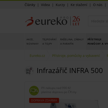
Články
|
Videa
|
Kurzy
|
Ke stažení
|
O nás
AKCE,
TEJPOVÁNÍ
RAŠELINA, ZÁBALY
PŘÍSTROJE
NOVINKY
A TEJPY
A PARAFÍN
POMŮCKY A V
Eureko.cz
Přístroje, pomůcky a vybavení
Infrazářič INFRA 500
Při nákupu nad
990 Kč
platíme dopravu po ČR my
DOPRAVA ZDARMA