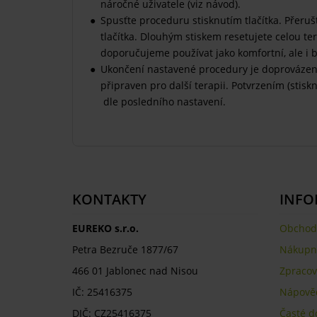
náročné uživatele (viz návod).
Spusťte proceduru stisknutím tlačítka. Přer
tlačítka. Dlouhým stiskem resetujete celou ter
doporučujeme používat jako komfortní, ale i 
Ukončení nastavené procedury je doprovázeno 
připraven pro další terapii. Potvrzením (stisk
dle posledního nastavení.
KONTAKTY
INFO
EUREKO s.r.o.
Obchod
Petra Bezruče 1877/67
Nákupní
466 01 Jablonec nad Nisou
Zpracov
IČ: 25416375
Nápově
DIČ: CZ25416375
Časté d