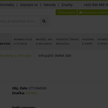
|
Kontakty
|
Zeptejte se
|
Návody
|
Značky
+420 800 888 9
Odstoupení
Doprava a platba
REHABILITACE
MASÁŽE, SPA
TRADIČNÍ ČÍNSKÁ
HYGIENA
DOMÁCÍ
YBAVENÍ
A FITNESS
A WELLNESS
MEDICÍNA
A PAPÍR
A POSI
Parafínky a ohřívače
Infrazářič INFRA 500
Obj. číslo:
ET1004500
Značka:
Eureko
Další varianty: