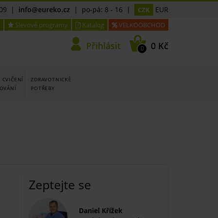
09
|
info@eureko.cz
| po-pá: 8 - 16 |
EUR
CZK
Slevové programy
Katalog
VELKOOBCHOD
Přihlásit
0 Kč
0
 CVIČENÍ
ZDRAVOTNICKÉ
LOVÁNÍ
POTŘEBY
Zeptejte se
Daniel Křížek