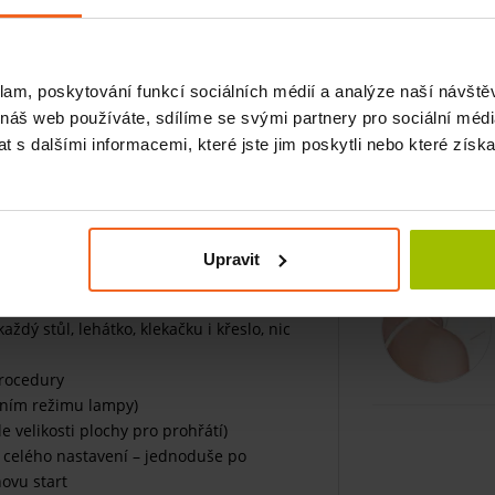
leta
klam, poskytování funkcí sociálních médií a analýze naší návšt
 náš web používáte, sdílíme se svými partnery pro sociální média
 i hlubokých tkání pro lokální nebo
né, naprosto nenáročné, mobilní a
 s dalšími informacemi, které jste jim poskytli nebo které získa
esionální praxi. Stojan umožňuje nastavení
i pro pacienty vleže a při šikmém nastavení
Upravit
ždý stůl, lehátko, klekačku i křeslo, nic
procedury
dním režimu lampy)
e velikosti plochy pro prohřátí)
s celého nastavení – jednoduše po
ovu start