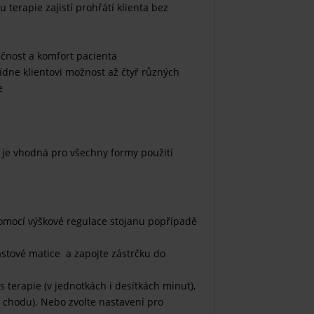
 terapie zajistí prohřátí klienta bez
čnost a komfort pacienta
dne klientovi možnost až čtyř různých
e
je vhodná pro všechny formy použití
pomocí výškové regulace stojanu popřípadě
lastové matice a zapojte zástrčku do
terapie (v jednotkách i desítkách minut),
v chodu). Nebo zvolte nastavení pro