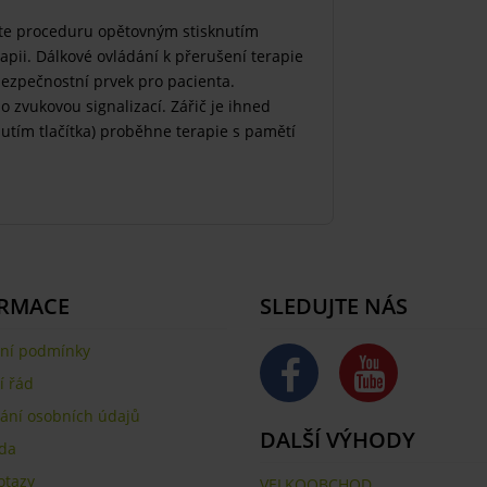
ušte proceduru opětovným stisknutím
apii. Dálkové ovládání k přerušení terapie
bezpečnostní prvek pro pacienta.
zvukovou signalizací. Zářič je ihned
nutím tlačítka) proběhne terapie s pamětí
RMACE
SLEDUJTE NÁS
ní podmínky
 řád
ání osobních údajů
DALŠÍ VÝHODY
da
otazy
VELKOOBCHOD