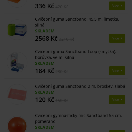
336 Kč
Více
420 Kč
Cvičební guma Sanctband, 45,5 m, limetka,
silná
SKLADEM
2568 Kč
Více
3210 Kč
Cvičební guma Sanctband Loop (smyčka),
borůvka, velmi silná
SKLADEM
184 Kč
Více
230 Kč
Cvičební guma Sanctband 2 m, broskev, slabá
SKLADEM
120 Kč
Více
150 Kč
Cvičební gymnastický míč Sanctband 55 cm,
pomeranč
SKLADEM