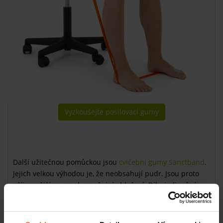
Vyzkoušejte posilovací gumy
Další užitečnou pomůckou jsou
cvičební gumy Sanctband
.
Jejich velkou výhodou je, že neobsahují pudr. Jsou proto
příjemnější na omak a nešpiní oblečení. Díky jedinečné
technologii se vám při skladování neslepí. Naučte se tento
špičkový produkt využívat mnoha způsoby: jako posilovací
pomůcku, na rehabilitaci, jako prevenci při dlouhých