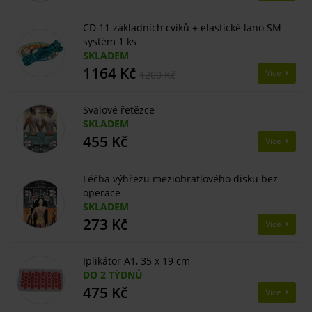
CD 11 základních cviků + elastické lano SM
systém 1 ks
SKLADEM
1164 Kč
Více
1200 Kč
Svalové řetězce
SKLADEM
455 Kč
Více
Léčba výhřezu meziobratlového disku bez
operace
SKLADEM
273 Kč
Více
Iplikátor A1, 35 x 19 cm
DO 2 TÝDNŮ
475 Kč
Více