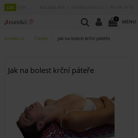
EUR
800 888 909
info@eureko.cz
PO-PÁ: 8-16
CZK
0
MENU
Eureko.cz
Články
Jak na bolest krční páteře
Jak na bolest krční páteře