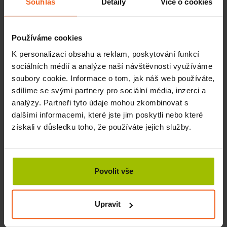
Souhlas
Detaily
Více o cookies
cestách apod. Díky knize Cvičení se Sanctbandem si
najdete cvik pro každou oblast těla. Se cvičební gumou
Sanctband se prostě nikdy nebudete nudit.
Používáme cookies
K personalizaci obsahu a reklam, poskytování funkcí
Víte, že můžete sedět v kanceláři a zároveň posilovat a
protahovat svá záda i krk? Pořiďte si
cvičební gymnastický
sociálních médií a analýze naší návštěvnosti využíváme
míč
a přesvědčte se o tom na vlastní oči. Sezením na
soubory cookie. Informace o tom, jak náš web používáte,
balančním míči přinutíte své tělo zapojit hluboké
sdílíme se svými partnery pro sociální média, inzerci a
stabilizační svaly hlavy a zad. Odsuňte svou kancelářskou
analýzy. Partneři tyto údaje mohou zkombinovat s
židli na pár hodin do kouta a seďte místo toho na míči.
dalšími informacemi, které jste jim poskytli nebo které
Uvidíte, že vám vaše záda a krk poděkují. Pro delší sezení
získali v důsledku toho, že používáte jejich služby.
pak zvolte kompromis
ergonomické židle
, u kterých máte
–
možnost sklopit opěrku, nastavit područky, výšku i náklon
opěráku.
Povolit vše
Upravit