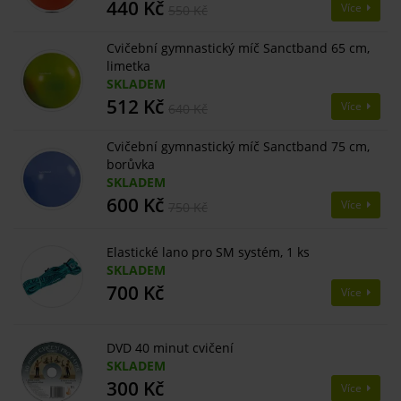
440 Kč
Více
550 Kč
Cvičební gymnastický míč Sanctband 65 cm,
limetka
SKLADEM
512 Kč
Více
640 Kč
Cvičební gymnastický míč Sanctband 75 cm,
borůvka
SKLADEM
600 Kč
Více
750 Kč
Elastické lano pro SM systém, 1 ks
SKLADEM
700 Kč
Více
DVD 40 minut cvičení
SKLADEM
300 Kč
Více