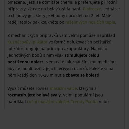
omezená. Jestliže odmítáte chemii a preferujete přírodní
přípravky, zkuste na bolavá záda např.
Biofreeze
. Jedná se
o chladivý gel, který je vhodný i pro děti od 2 let. Máte
raději teplo? pak koukněte po
rašelinvých nosičích tepla
.
Z mechanických přípravků vám velmi pomůže například
Kuzněcovův iplikátor
ve formě nafukovacích polštářků.
Iplikátor funguje na principu akupunktury. Namísto
jednotlivých bodů s ním však
stimulujete celou
postiženou oblast
. Nemusíte tak znát čínskou medicínu,
abyste mohli těžit z jejich léčivých účinků. Poležte si na
něm každý den 10-20 minut a
zbavte se bolesti
.
Využít můžete rovněž
masážní válce
, kterými si
rozmasírujete bolavé svaly
. Velmi populární jsou
například
ruční masážní váleček Trendy Pontia
nebo