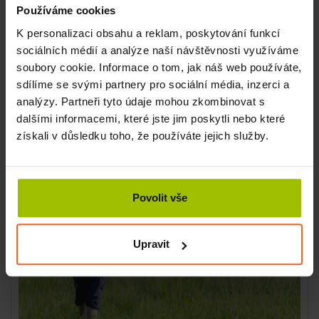
Často jsou k vidění dvouleté děti v těžkých sjezdovkách s
Používáme cookies
helmami na hlavě, jak sjíždí svahy. Ano, je to roztomilé.
K personalizaci obsahu a reklam, poskytování funkcí
Berte však, prosím, v potaz, kolik váží dítě v tomto věku a
kolik váží celá výbava, kterou na sobě musí nést. Jak pevné
sociálních médií a analýze naší návštěvnosti využíváme
jsou klouby a jak to asi dětský vývoj ovlivní. Zejména pokud
soubory cookie. Informace o tom, jak náš web používáte,
máte subtilní dítko, které je rádo že unese samo sebe,
sdílíme se svými partnery pro sociální média, inzerci a
nezatěžujte ho vybavením a nechte ho dozrát o dva nebo
analýzy. Partneři tyto údaje mohou zkombinovat s
tři roky déle. Však ono se lyžovat naučí.
dalšími informacemi, které jste jim poskytli nebo které
získali v důsledku toho, že používáte jejich služby.
Povolit vše
Upravit