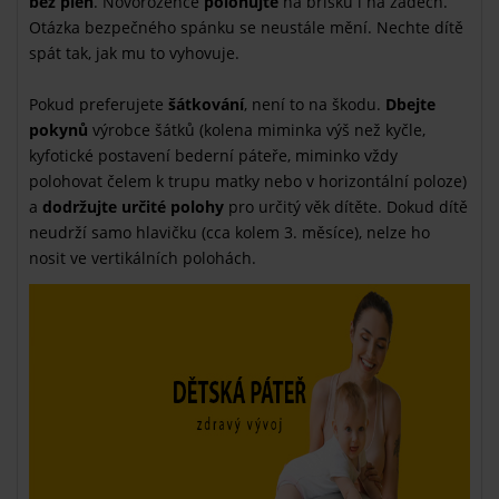
bez plen
. Novorozence
polohujte
na bříšku i na zádech.
Otázka bezpečného spánku se neustále mění. Nechte dítě
spát tak, jak mu to vyhovuje.
Pokud preferujete
šátkování
, není to na škodu.
Dbejte
pokynů
výrobce šátků (kolena miminka výš než kyčle,
kyfotické postavení bederní páteře, miminko vždy
polohovat čelem k trupu matky nebo v horizontální poloze)
a
dodržujte určité polohy
pro určitý věk dítěte. Dokud dítě
neudrží samo hlavičku (cca kolem 3. měsíce), nelze ho
nosit ve vertikálních polohách.