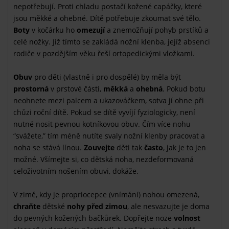
nepotřebují. Proti chladu postačí kožené capáčky, které
jsou měkké a ohebné. Dítě potřebuje zkoumat své tělo.
Boty
v kočárku ho
omezují
a znemožňují pohyb prstíků a
celé nožky. Již tímto se zakládá nožní klenba, jejíž absenci
rodiče v pozdějším věku řeší ortopedickými vložkami.
Obuv
pro děti (vlastně i pro dospělé) by měla být
prostorná
v prstové části,
měkká
a
ohebná
. Pokud botu
neohnete mezi palcem a ukazováčkem, sotva jí ohne při
chůzi roční dítě. Pokud se dítě vyvíjí fyziologicky, není
nutné nosit pevnou kotníkovou obuv. Čím více nohu
“svážete,” tím méně nutíte svaly nožní klenby pracovat a
noha se stává línou.
Zouvejte
děti tak
často
, jak je to jen
možné. Všímejte si, co dětská noha, nezdeformovaná
celoživotním nošením obuvi, dokáže.
V zimě, kdy je propriocepce (vnímání) nohou omezená,
chraňte
dětské
nohy před zimou
, ale nesvazujte je doma
do pevných kožených bačkůrek. Dopřejte noze
volnost