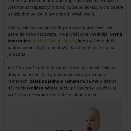
ramena a předsunout bradu dopředu. Reklinace hlavy a
vyšší tonus trapézových svalů způsobí blokády krční páteře
a následné bolesti hlavy nebo šíjových svalů.
Dětský vak na záda je vhodný na nošení přezůvek, ale
učení do něho nedávejte. Pro prvňáčky je vhodnější p
evná
konstrukce
.
Kvalitní školní aktovka
, která vašemu dítěti
padne, nemusí být ta nejdražší. Každé dítě je jiné a má
jiná záda.
Ať už nosí vaše dítě nebo adolescent na zádech cokoliv,
dbejte na nošení tašky, batohu či aktovky na obou
ramenech.
Zátěž na jednom rameni
může mít u dětí za
následek
skoliózu páteře
. Jděte příkladem a vysvětlujte,
proč je nutné symetrické zatížení obou ramen.