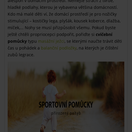
alespoň v domácím přostředí. Nemějte strach z tvrdé,
hladké podlahy, kterou je vybavena většina domácností.
Kdo má malé děti ví, že domácí prostředí je pro nožičky
stimulující – kostičky lega, plyšák, kousek koberce, dlažba,
míček,... Nohy se musí přizpůsobit všemu. Pokud byste
ještě chtěli propriocepci podpořit, pořiďte si
cvičební
pomůcky
typu
masážní ježci
, se kterými naučte trávit děti
čas u pohádek a
balanční podložky
, na kterých je čištění
zubů legrace.