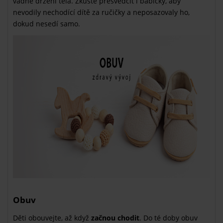
vadné držení těla. Zkuste přesvědčit i babičky, aby
nevodily nechodící dítě za ručičky a neposazovaly ho,
dokud nesedí samo.
Obuv
Děti obouvejte, až když
začnou chodit
. Do té doby obuv