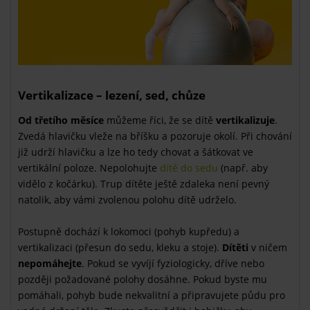
Vertikalizace – lezení, sed, chůze
Od třetího měsíce
můžeme říci, že se dítě
vertikalizuje
.
Zvedá hlavičku vleže na bříšku a pozoruje okolí. Při chování
již udrží hlavičku a lze ho tedy chovat a šátkovat ve
vertikální poloze. Nepolohujte
dítě do sedu
(např. aby
vidělo z kočárku). Trup dítěte ještě zdaleka není pevný
natolik, aby vámi zvolenou polohu dítě udrželo.
Postupně dochází k lokomoci (pohyb kupředu) a
vertikalizaci (přesun do sedu, kleku a stoje).
Dítěti
v ničem
nepomáhejte
. Pokud se vyvíjí fyziologicky, dříve nebo
později požadované polohy dosáhne. Pokud byste mu
pomáhali, pohyb bude nekvalitní a připravujete půdu pro