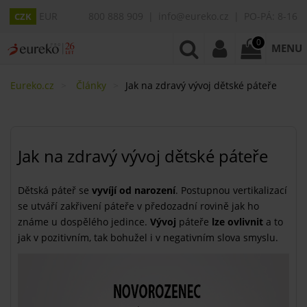
EUR
800 888 909
info@eureko.cz
PO-PÁ: 8-16
CZK
0
MENU
Eureko.cz
Články
​Jak na zdravý vývoj dětské páteře
​Jak na zdravý vývoj dětské páteře
Dětská páteř se
vyvíjí od narození
. Postupnou vertikalizací
se utváří zakřivení páteře v předozadní rovině jak ho
známe u dospělého jedince.
Vývoj
páteře
lze ovlivnit
a to
jak v pozitivním, tak bohužel i v negativním slova smyslu.