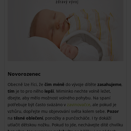
Novorozenec
Obecně lze říci, že
čím méně
do vývoje dítěte
zasahujeme
,
tím
je to pro něho
lepší
. Miminko nechte volně ležet,
dbejte, aby mělo možnost volného pohybu. Na spaní
potřebuje být často svázáno v
zavinovačce
, ale pokud je
vzhůru, dopřejte mu objevování světa kolem sebe.
Pozor
na
těsné oblečení
, ponožky a punčocháče. I ty dokáží
utlačit dětskou nožku. Pokud to jde, nechávejte dítě chvilku