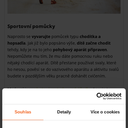
Sportovní pomůcky
Naprosto se
vyvarujte
pomůcek typu
chodítka a
hopsadla
. Jak již bylo popsáno výše,
dítě začne chodit
tehdy, kdy je na to jeho
pohybový aparát připraven
.
Nepomůžete mu tím, že mu dáte pomocnou ruku nebo
nějaký chodící aparát. Dítě přestane používat svaly, které
ho nesou, pověsí se do vazivového aparátu a aktivitu svalů
budete v pozdějším věku pracně dohánět cvičením.
Moderní jsou
plastové motorky a odrážedla
. Ano, je to
určitý způsob, jak se přesunout s dítětem někam rychleji,
ale nemělo by to být na denním pořádku.
Přirozený pohyb
– chůze, běh, skákání, lezení po zemi či po stromech
Souhlas
Detaily
Více o cookies
nenahradíte žádným odstrkovadlem.