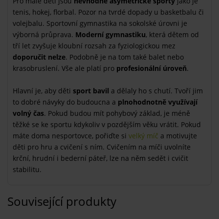
Pro malé děti jsou
nevhodné asymetrické sporty
jako je
tenis, hokej, florbal. Pozor na tvrdé dopady u basketbalu či
volejbalu. Sportovní gymnastika na sokolské úrovni je
výborná průprava.
Moderní gymnastiku
, která dětem od
tří let zvyšuje kloubní rozsah za fyziologickou mez
doporučit nelze
. Podobně je na tom také balet nebo
krasobruslení. Vše ale platí pro
profesionální úroveň
.
Hlavní je, aby děti
sport bavil
a dělaly ho s chutí. Tvoří jim
to dobré návyky do budoucna a
plnohodnotně využívají
volný čas
. Pokud budou mít pohybový základ, je méně
těžké se ke sportu kdykoliv v pozdějším věku vrátit. Pokud
máte doma nesportovce, pořiďte si
velký míč
a motivujte
děti pro hru a cvičení s ním. Cvičením na míči uvolníte
krční, hrudní i bederní páteř, lze na něm sedět i cvičit
stabilitu.
Související produkty