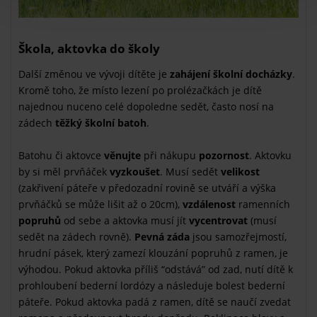
Škola, aktovka do školy
Další změnou ve vývoji dítěte je
zahájení školní docházky
.
Kromě toho, že místo lezení po prolézačkách je dítě
najednou nuceno celé dopoledne sedět, často nosí na
zádech
těžký školní batoh
.
Batohu či aktovce
věnujte
při nákupu
pozornost
. Aktovku
by si měl prvňáček
vyzkoušet
. Musí sedět
velikost
(zakřivení páteře v předozadní rovině se utváří a výška
prvňáčků se může lišit až o 20cm),
vzdálenost
ramenních
popruhů
od sebe a aktovka musí jít
vycentrovat
(musí
sedět na zádech rovně).
Pevná záda
jsou samozřejmostí,
hrudní pásek, který zamezí klouzání popruhů z ramen, je
výhodou. Pokud aktovka příliš “odstává” od zad, nutí dítě k
prohloubení bederní lordózy a následuje bolest bederní
páteře. Pokud aktovka padá z ramen, dítě se naučí zvedat