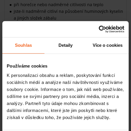
při horečce nebo nadměrné citlivosti na teplo
jste-li nadměrně citliví na působení huminových kyselin
a jiných složek zábalu
Jak rašelinové zábaly skladovat
Uchovávejte zábaly v zataveném PE obalu. Nenechávejte je
Souhlas
Detaily
Více o cookies
na přímém světle. Teplota skladování by se měla
pohybovat mezi 5 a 25°C.
Co dělat s použitými rašelinovými
Používáme cookies
zábaly
K personalizaci obsahu a reklam, poskytování funkcí
Co přijde z přírody, to by se do přírody mělo vrátit. O
sociálních médií a analýze naší návštěvnosti využíváme
rašelinových zábalech to platí dokonale. Jak rouno, tak fólie
soubory cookie. Informace o tom, jak náš web používáte,
nekontaminují
životní prostředí ani vodu. Navíc jsou i
sdílíme se svými partnery pro sociální média, inzerci a
recyklovatelné
. Likvidovat je můžete jak do komunálního
analýzy. Partneři tyto údaje mohou zkombinovat s
odpadu (kat. 200301), tak do kontejnerů na tříděný odpad
dalšími informacemi, které jste jim poskytli nebo které
(plasty kat. 150102). A rašelina? Tu vraťte zase do přírody
získali v důsledku toho, že používáte jejich služby.
na kompost nebo jako součást zeminy.