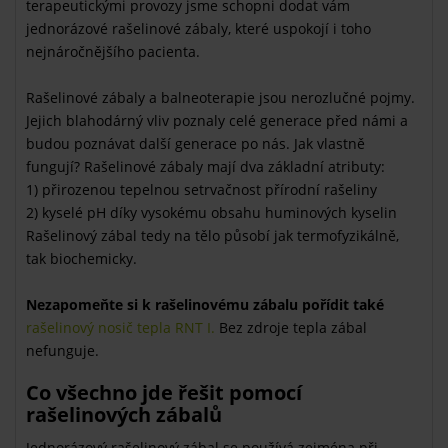
terapeutickými provozy jsme schopni dodat vám
jednorázové rašelinové zábaly, které uspokojí i toho
nejnáročnějšího pacienta.
Rašelinové zábaly a balneoterapie jsou nerozlučné pojmy.
Jejich blahodárný vliv poznaly celé generace před námi a
budou poznávat další generace po nás. Jak vlastně
fungují? Rašelinové zábaly mají dva základní atributy:
1) přirozenou tepelnou setrvačnost přírodní rašeliny
2) kyselé pH díky vysokému obsahu huminových kyselin
Rašelinový zábal tedy na tělo působí jak termofyzikálně,
tak biochemicky.
Nezapomeňte si k rašelinovému zábalu pořídit také
rašelinový nosič tepla RNT I.
Bez zdroje tepla zábal
nefunguje.
Co všechno jde řešit pomocí
rašelinových zábalů
Jednorázový rašelinový zábal se používá zejména při