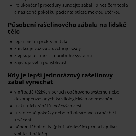
Po ukončení procedury sundejte zábal i s nosičem tepla
a následně pokožku pacienta otřete mokrou utěrkou.
Působení rašelinového zábalu na lidské
tělo
lepší místní prokrvení těla
změkčuje vazivo a uvolňuje svaly
zlepšuje účinnost imunitního systému
zajišťuje větší pohyblivost
Kdy je lepší jednorázový rašelinový
zábal vynechat
v případě těžkých poruch oběhového systému nebo
dekompenzovaných kardiologických onemocnění
u akutních zánětů močových cest
u zanícené pokožky nebo při otevřených ranách či
krvácení
během těhotenství (platí především pro při aplikaci
v oblasti páteře)