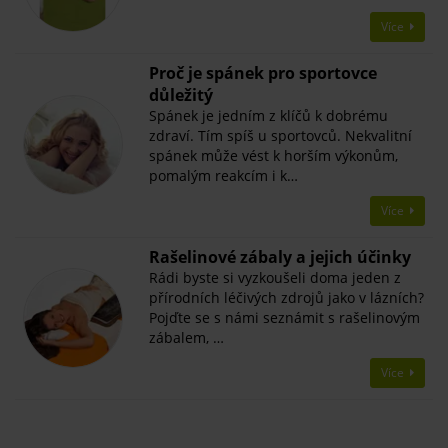
Více
Proč je spánek pro sportovce
důležitý
Spánek je jedním z klíčů k dobrému
zdraví. Tím spíš u sportovců. Nekvalitní
spánek může vést k horším výkonům,
pomalým reakcím i k…
Více
Rašelinové zábaly a jejich účinky
Rádi byste si vyzkoušeli doma jeden z
přírodních léčivých zdrojů jako v lázních?
Pojďte se s námi seznámit s rašelinovým
zábalem, …
Více