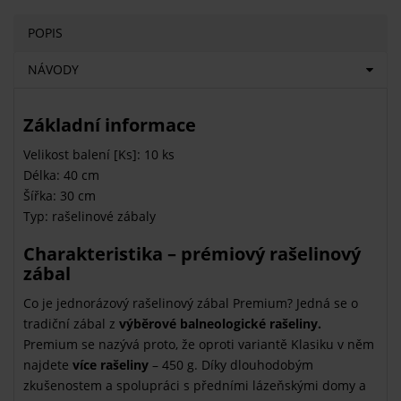
POPIS
NÁVODY
Základní informace
Velikost balení [Ks]: 10 ks
Délka: 40 cm
Šířka: 30 cm
Typ: rašelinové zábaly
Charakteristika – prémiový rašelinový
zábal
Co je jednorázový rašelinový zábal Premium? Jedná se o
tradiční zábal z
výběrové balneologické rašeliny.
Premium se nazývá proto, že oproti variantě Klasiku v něm
najdete
více rašeliny
– 450 g. Díky dlouhodobým
zkušenostem a spolupráci s předními lázeňskými domy a