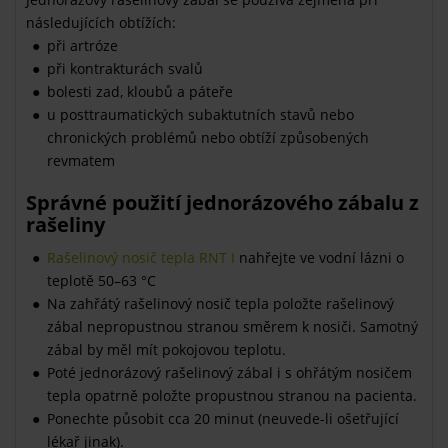
následujících obtížích:
při artróze
při kontrakturách svalů
bolesti zad, kloubů a páteře
u posttraumatických subaktutních stavů nebo
chronických problémů nebo obtíží způsobených
revmatem
Správné použití jednorázového zábalu z
rašeliny
Rašelinový nosič tepla RNT I
nahřejte ve vodní lázni o
teplotě 50–63 °C
Na zahřátý rašelinový nosič tepla položte rašelinový
zábal nepropustnou stranou směrem k nosiči. Samotný
zábal by měl mít pokojovou teplotu.
Poté jednorázový rašelinový zábal i s ohřátým nosičem
tepla opatrně položte propustnou stranou na pacienta.
Ponechte působit cca 20 minut (neuvede-li ošetřující
lékař jinak).