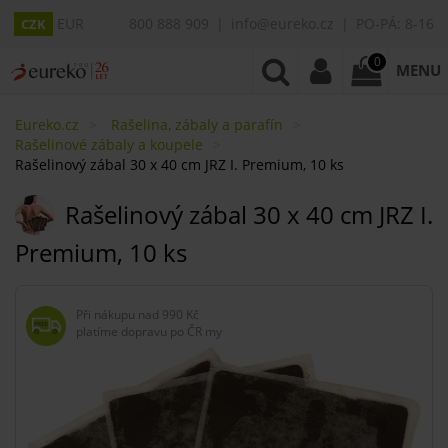
EUR
800 888 909
info@eureko.cz
PO-PÁ: 8-16
CZK
0
MENU
Eureko.cz
Rašelina, zábaly a parafín
Rašelinové zábaly a koupele
Rašelinový zábal 30 x 40 cm JRZ I. Premium, 10 ks
Rašelinový zábal 30 x 40 cm JRZ I.
Premium, 10 ks
Při nákupu nad
990 Kč
platíme dopravu po ČR my