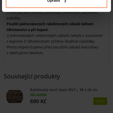
Upravit
může dojít k orthosatické dysregulaci. Umožněte mu proto
nejdříve několik minut sedět a poté může v klidu vstát.
Citliví pacienti mohou pozorovat znatelnější zarudnutí
pokožky.
Použití jednorázových rašelinových zábalů během
těhotenství a při kojení:
U jednorázových rašelinových zábalů nebyly v souvislosti
s kojením či těhotenstvím zjištěny škodlivé následky.
Přesto doporučujeme před použitím zábalů konzultaci
s ošetřujícím lékařem.
Související produkty
Rašelinový nosič tepla RNT I. 38 x 28 cm
SKLADEM
690 Kč
Více