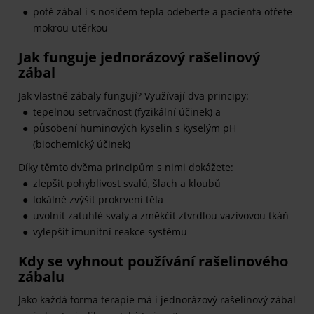
poté zábal i s nosičem tepla odeberte a pacienta otřete
mokrou utěrkou
Jak funguje jednorázový rašelinový
zábal
Jak vlastně zábaly fungují? Využívají dva principy:
tepelnou setrvačnost (fyzikální účinek) a
působení huminových kyselin s kyselým pH
(biochemický účinek)
Díky těmto dvěma principům s nimi dokážete:
zlepšit pohyblivost svalů, šlach a kloubů
lokálně zvýšit prokrvení těla
uvolnit zatuhlé svaly a změkčit ztvrdlou vazivovou tkáň
vylepšit imunitní reakce systému
Kdy se vyhnout používání rašelinového
zábalu
Jako každá forma terapie má i jednorázový rašelinový zábal