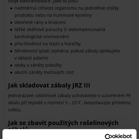
svoje kontraindikace. Jaké to jsou?
nadměrná citlivost organismu na jednotlivé složky
produktu nebo na huminové kyseliny
otevřené rány a krvácení
těžké oběhové poruchy či dekompenzovaná
kardiologická onemocnění
přecitlivělost na teplo a horečky
těhotenství (platí zejména, pokud zábaly aplikujete
v oblasti páteře)
otoky a záněty pokožky
akutní záněty močových cest
Jak skladovat zábaly JRZ III
Jednorázové rašelinové zábaly uchovávejte v uzavřeném PE
obalu při teplotě v rozmezí 5 - 25°C. Nevystavujte přímému
světlu.
Jak se zbavit použitých rašelinových
zábalů