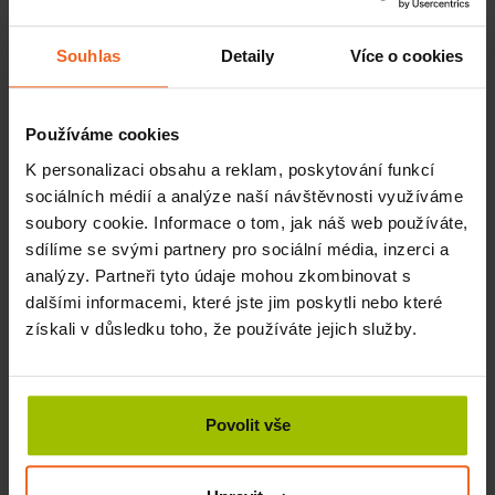
Rašelinové zábaly od Eureka jsou ekologické a hygienické.
Nepropustná fólie ani propustné rouno nepředstavují
zátěž pro životní prostředí ani nekontaminují podzemní
Souhlas
Detaily
Více o cookies
vody. Vyhazujte do směsného komunálního odpadu (kat.
200301), nebo do kontejnerů určených pro tříděný odpad
(plasty kat. 150102). Použitá rašelina je skvělá do kompostu
Používáme cookies
nebo jako zemina pro květiny.
K personalizaci obsahu a reklam, poskytování funkcí
sociálních médií a analýze naší návštěvnosti využíváme
Datum exspirace výrobku
soubory cookie. Informace o tom, jak náš web používáte,
najdete na etiketě na kartonu stejně jako číslo šarže
sdílíme se svými partnery pro sociální média, inzerci a
rašeliny.
analýzy. Partneři tyto údaje mohou zkombinovat s
dalšími informacemi, které jste jim poskytli nebo které
Bezpečnostní pokyny pro práci
získali v důsledku toho, že používáte jejich služby.
s rašelinovými zábaly
Při práci s rašelinovými zábaly se vyvarujte konzumace
potravin, pití nebo kouření. Dále stačí dodržovat
standardní hygienické předpisy.
Povolit vše
Jaké mají rašelinové zábaly vedlejší účinky:
Pokud pacient po velkoplošném prohřátí rychle vstane,