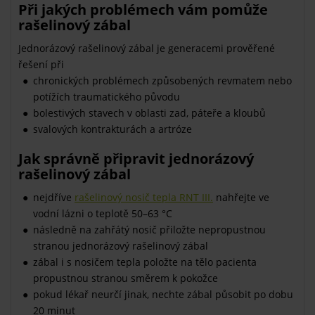
Při jakých problémech vám pomůže
rašelinový zábal
Jednorázový rašelinový zábal je generacemi prověřené
řešení při
chronických problémech způsobených revmatem nebo
potížích traumatického původu
bolestivých stavech v oblasti zad, páteře a kloubů
svalových kontrakturách a artróze
Jak správně připravit jednorázový
rašelinový zábal
nejdříve
rašelinový nosič tepla RNT III.
nahřejte ve
vodní lázni o teplotě 50–63 °C
následně na zahřátý nosič přiložte nepropustnou
stranou jednorázový rašelinový zábal
zábal i s nosičem tepla položte na tělo pacienta
propustnou stranou směrem k pokožce
pokud lékař neurčí jinak, nechte zábal působit po dobu
20 minut