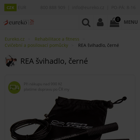
EUR
800 888 909
info@eureko.cz
PO-PÁ: 8-16
CZK
0
MENU
Eureko.cz
Rehabilitace a fitness
Cvičební a posilovací pomůcky
REA švihadlo, černé
REA švihadlo, černé
Při nákupu nad
990 Kč
platíme dopravu po ČR my