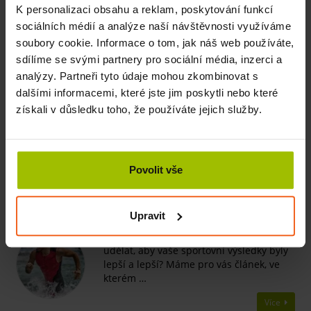
cardio. Je také často využívané v populárním crossfitu. Je
K personalizaci obsahu a reklam, poskytování funkcí
vhodné pro začátečníky i pokročilé jumpery.
sociálních médií a analýze naší návštěvnosti využíváme
soubory cookie. Informace o tom, jak náš web používáte,
sdílíme se svými partnery pro sociální média, inzerci a
Související produkty
analýzy. Partneři tyto údaje mohou zkombinovat s
dalšími informacemi, které jste jim poskytli nebo které
Zátěžový pás, 0,5 kg
získali v důsledku toho, že používáte jejich služby.
SKLADEM
150 Kč
Více
Povolit vše
Související články
Upravit
Jak se zlepšovat při sportování
Stagnuje váš výkon a vy přemýšlíte, jak to
udělat, aby vaše sportovní výsledky byly
lepší a lepší? Máme pro vás článek, ve
kterém …
Více