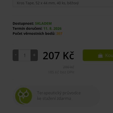
Dostupnost:
SKLADEM
Termín doručení:
11. 8. 2026
Počet věrnostních bodů:
207
207
Kč
-
+
Kou
280 Kč
185 Kč bez DPH
Terapeutický průvodce
ke stažení zdarma