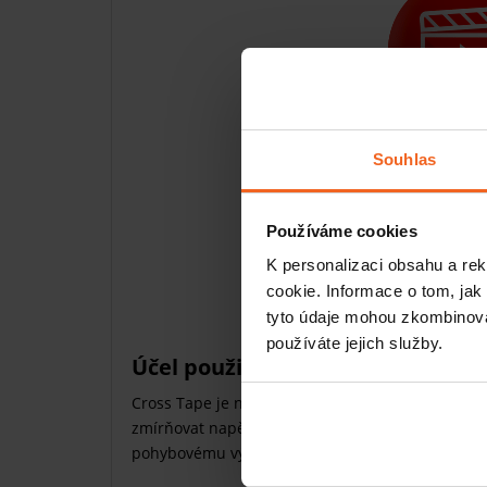
Souhlas
Používáme cookies
K personalizaci obsahu a re
cookie. Informace o tom, jak
Instruktážní tejp
tyto údaje mohou zkombinovat
používáte jejich služby.
Účel použití
Cross Tape je navržen pro stimulaci akupunkturn
zmírňovat napětí svalů, podporuje přirozené pr
pohybovému výkonu.