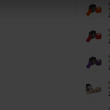
M
M
M
R
T