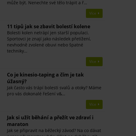
může být. Nenechte své tělo trápit a ř…
Více
11 tipů jak se zbavit bolestí kolene
Bolesti kolen netrápí jen starší populaci.
Sportovci je znají jako následek přetížení,
nevhodně zvolené obuvi nebo špatné
techniky…
Více
Co je kinesio-taping a čím je tak
úžasný?
Jak často vás trápí bolesti svalů a otoky? Máme
pro vás dokonalé řešení v&…
Více
Jak si užít běhání a přežít ve zdraví i
maraton
Jak se připravit na běžecký závod? Na co dávat