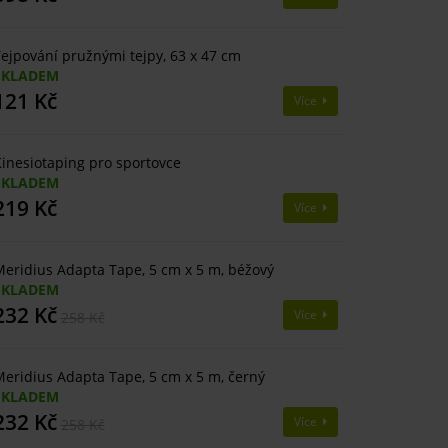
ejpování pružnými tejpy, 63 x 47 cm
SKLADEM
121 Kč
Více
inesiotaping pro sportovce
SKLADEM
219 Kč
Více
eridius Adapta Tape, 5 cm x 5 m, béžový
SKLADEM
232 Kč
Více
258 Kč
eridius Adapta Tape, 5 cm x 5 m, černý
SKLADEM
232 Kč
Více
258 Kč