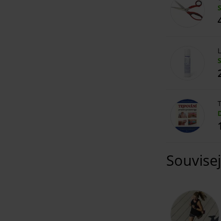
L
T
Souvisej