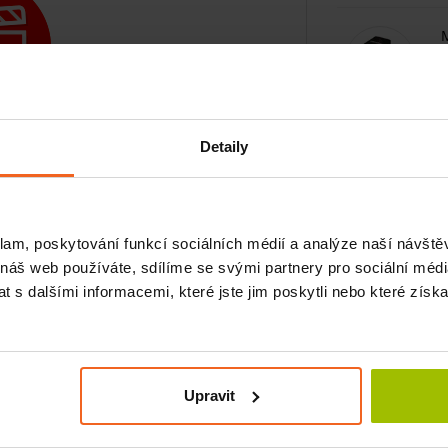
M
M
Detaily
klam, poskytování funkcí sociálních médií a analýze naší návšt
M
 náš web používáte, sdílíme se svými partnery pro sociální média
ovací videa
 s dalšími informacemi, které jste jim poskytli nebo které získa
M
ích bodů a reflexních zón těla. Pomáhá
ocesy hojení a napomáhá lepšímu
Upravit