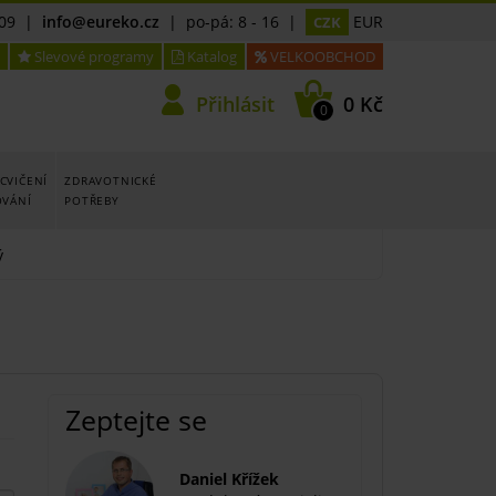
09
|
info@eureko.cz
| po-pá: 8 - 16 |
EUR
CZK
Slevové programy
Katalog
VELKOOBCHOD
Přihlásit
0 Kč
0
CVIČENÍ
ZDRAVOTNICKÉ
OVÁNÍ
POTŘEBY
ý
Zeptejte se
Daniel Křížek