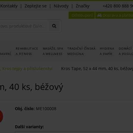
|
Kontakty
|
Zeptejte se
|
Návody
|
Značky
+420 800 888 9
Odstoupení
Doprava a platba
REHABILITACE
MASÁŽE, SPA
TRADIČNÍ ČÍNSKÁ
HYGIENA
DOMÁCÍ 
BAVENÍ
A FITNESS
A WELLNESS
MEDICÍNA
A PAPÍR
A POSIL
, Kros tejpy a příslušenství
Kros Tape, 52 x 44 mm, 40 ks, béžov
m, 40 ks, béžový
Obj. číslo:
ME100008
%
Další varianty: