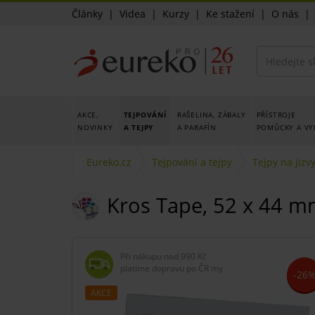
Články
|
Videa
|
Kurzy
|
Ke stažení
|
O nás
AKCE,
TEJPOVÁNÍ
RAŠELINA, ZÁBALY
PŘÍSTROJE
NOVINKY
A TEJPY
A PARAFÍN
POMŮCKY A VY
Eureko.cz
Tejpování a tejpy
Tejpy na jizvy
Kros Tape, 52 x 44 m
Při nákupu nad
990 Kč
platíme dopravu po ČR my
-26
AKCE