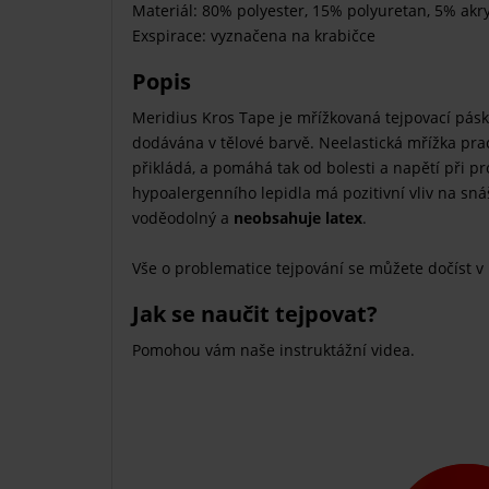
Materiál: 80% polyester, 15% polyuretan, 5% akry
Exspirace: vyznačena na krabičce
Popis
Meridius Kros Tape je mřížkovaná tejpovací páska
dodávána v tělové barvě. Neelastická mřížka prac
přikládá, a pomáhá tak od bolesti a napětí při p
hypoalergenního lepidla má pozitivní vliv na sná
voděodolný a
neobsahuje latex
.
Vše o problematice tejpování se můžete dočíst v
Jak se naučit tejpovat?
Pomohou vám naše instruktážní videa.