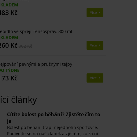
SKLADEM
483 Kč
Více
epidlo ve spreji Tensospray, 300 ml
SKLADEM
260 Kč
Více
302 Kč
ejpování pevnými a pružnými tejpy
DO TÝDNE
173 Kč
Více
ící články
​Cítíte bolest po běhání? Zjistěte čím to
je
Bolest po běhání trápí nejednoho sportovce.
Podívejte se na náš článek a zjistěte, co za ní