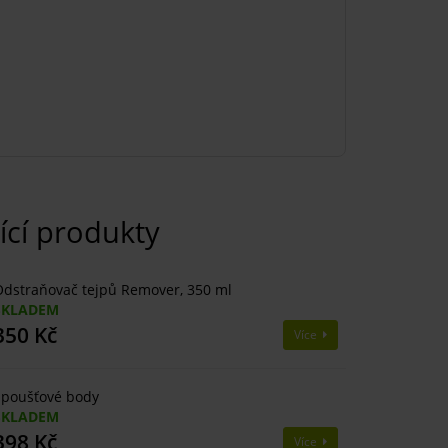
ící produkty
dstraňovač tejpů Remover, 350 ml
SKLADEM
350 Kč
Více
Spoušťové body
SKLADEM
398 Kč
Více