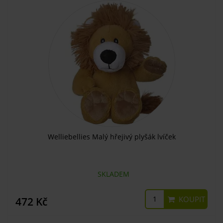
Welliebellies Malý hřejivý plyšák lvíček
SKLADEM
KOUPIT
472 Kč