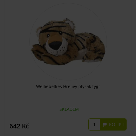
Welliebellies Hřejivý plyšák tygr
SKLADEM
KOUPIT
642 Kč