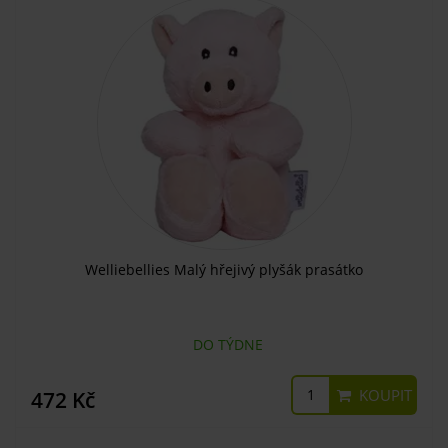
Welliebellies Malý hřejivý plyšák prasátko
DO TÝDNE
KOUPIT
472 Kč