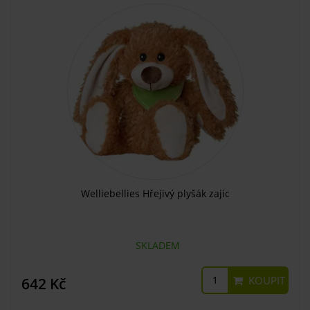
Welliebellies Hřejivý plyšák zajíc
SKLADEM
KOUPIT
642 Kč