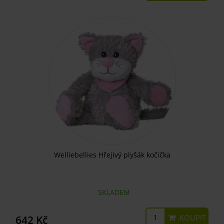
Welliebellies Hřejivý plyšák kočička
SKLADEM
KOUPIT
642 Kč