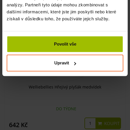
analýzy. Partneři tyto údaje mohou zkombinovat s
dalšími informacemi, které jste jim poskytli nebo které
získali v důsledku toho, že používáte jejich služby.
Povolit vše
Upravit
Welliebellies Hřejivý plyšák medvídek
DO TÝDNE
KOUPIT
642 Kč