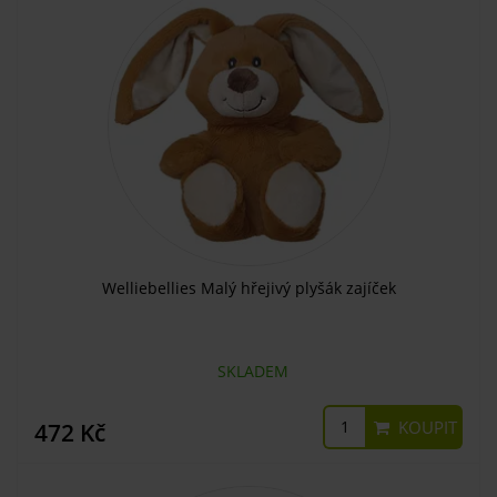
Welliebellies Malý hřejivý plyšák zajíček
SKLADEM
KOUPIT
472 Kč