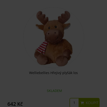
Welliebellies Hřejivý plyšák los
SKLADEM
KOUPIT
642 Kč