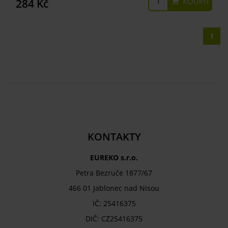
KOUPIT
284 Kč
1
KONTAKTY
EUREKO s.r.o.
Petra Bezruče 1877/67
466 01 Jablonec nad Nisou
IČ: 25416375
DIČ: CZ25416375