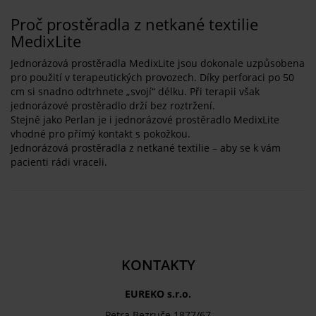
Proč prostěradla z netkané textilie
MedixLite
Jednorázová prostěradla MedixLite jsou dokonale uzpůsobena
pro použití v terapeutických provozech. Díky perforaci po 50
cm si snadno odtrhnete „svojí“ délku. Při terapii však
jednorázové prostěradlo drží bez roztržení.
Stejně jako Perlan je i jednorázové prostěradlo MedixLite
vhodné pro přímý kontakt s pokožkou.
Jednorázová prostěradla z netkané textilie – aby se k vám
pacienti rádi vraceli.
KONTAKTY
EUREKO s.r.o.
Petra Bezruče 1877/67