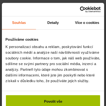
SKLADEM
1200 Kč
KOUPIT
1164 Kč
Souhlas
Detaily
Více o cookies
-3%
Používáme cookies
K personalizaci obsahu a reklam, poskytování funkcí
sociálních médií a analýze naší návštěvnosti využíváme
soubory cookie. Informace o tom, jak náš web používáte,
sdílíme se svými partnery pro sociální média, inzerci a
analýzy. Partneři tyto údaje mohou zkombinovat s
dalšími informacemi, které jste jim poskytli nebo které
získali v důsledku toho, že používáte jejich služby.
Netkaná textilie s perforací v roli, 20 g, 50 / 60 cm x 50 m,
Povolit vše
8 ks