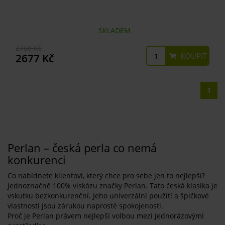
SKLADEM
2760 Kč
KOUPIT
2677 Kč
1
Perlan – česká perla co nemá
konkurenci
Co nabídnete klientovi, který chce pro sebe jen to nejlepší?
Jednoznačně 100% viskózu značky Perlan. Tato česká klasika je
vskutku bezkonkurenční. Jeho univerzální použití a špičkové
vlastnosti jsou zárukou naprosté spokojenosti.
Proč je Perlan právem nejlepší volbou mezi jednorázovými