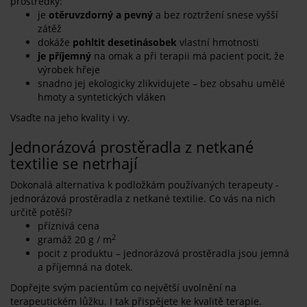
prostředky:
je
o
t
ěruvzdorný a pevný
a bez roztržení snese vyšší
zátěž
dokáže
pohltit desetinásobek
vlastní hmotnosti
je příjemný
na omak a při terapii má pacient pocit, že
výrobek hřeje
snadno jej ekologicky zlikvidujete – bez obsahu umělé
hmoty a syntetických vláken
Vsaďte na jeho kvality i vy.
Jednorázová prostěradla z netkané
textilie se netrhají
Dokonalá alternativa k podložkám používaných terapeuty -
jednorázová prostěradla z netkané textilie. Co vás na nich
určitě potěší?
příznivá cena
2
gramáž 20 g / m
pocit z produktu – jednorázová prostěradla jsou jemná
a příjemná na dotek.
Dopřejte svým pacientům co největší uvolnění na
terapeutickém lůžku. I tak přispějete ke kvalitě terapie.