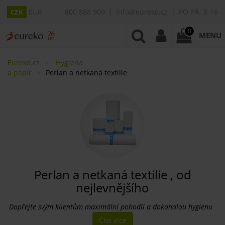
EUR
800 888 909
info@eureko.cz
PO-PÁ: 8-16
CZK
0
MENU
Eureko.cz
Hygiena
a papír
Perlan a netkaná textilie
Perlan a netkaná textilie , od
nejlevnějšího
Dopřejte svým klientům maximální pohodlí a dokonalou hygienu
Číst více