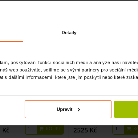
Detaily
klam, poskytování funkcí sociálních médií a analýze naší návšt
 náš web používáte, sdílíme se svými partnery pro sociální média
 s dalšími informacemi, které jste jim poskytli nebo které získa
z mužskou pánví, zmenšený
Řez ženskou pánví, zmenš
Upravit
SKLADEM
SKLADEM
KOUPIT
KO
 Kč
2525 Kč