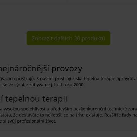
Zobrazit dalších 20 produktů
 nejnáročnější provozy
vacích přístrojů. S našimi přístroji získá tepelná terapie opravdov
i se ve výrobě zabýváme již od roku 2000.
í tepelnou terapii
na vysokou spolehlivost a především bezkonkurenční technické zpra
stotu, že dostáváte to nejlepší, co na trhu existuje. Rozšiřte řady 
 si svůj profesionální život.