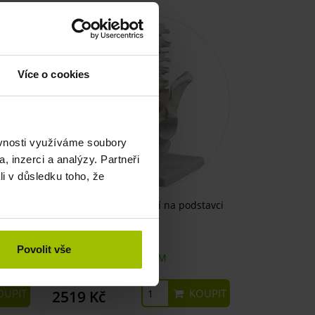
Více o cookies
ěvnosti využíváme soubory
, inzerci a analýzy. Partneři
li v důsledku toho, že
ený
Bederní páteř s pánví na podstavci
Povolit vše
SKLADEM
UPIT
KOUPIT
2519 Kč