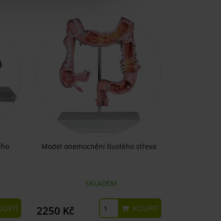
ího
Model onemocnění tlustého střeva
SKLADEM
UPIT
KOUPIT
2250 Kč