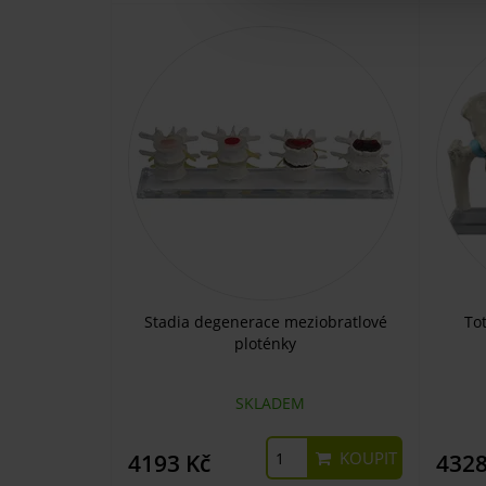
Stadia degenerace meziobratlové
To
ploténky
SKLADEM
KOUPIT
4193 Kč
4328