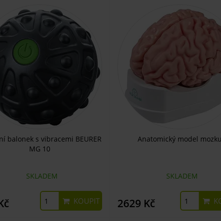
í balonek s vibracemi BEURER
Anatomický model mozk
MG 10
SKLADEM
SKLADEM
KOUPIT
KO
Kč
2629 Kč