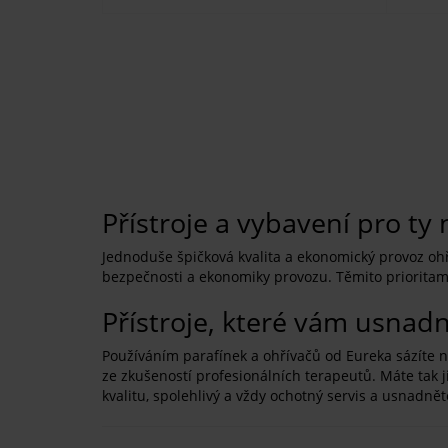
Přístroje a vybavení pro ty
Jednoduše špičková kvalita a ekonomický provoz ohří
bezpečnosti a ekonomiky provozu. Těmito prioritam
Přístroje, které vám usnadn
Používáním parafínek a ohřívačů od Eureka sázíte 
ze zkušeností profesionálních terapeutů. Máte tak ji
kvalitu, spolehlivý a vždy ochotný servis a usnadněte