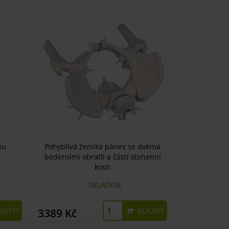
mu
Pohyblivá ženská pánev se dvěma
bederními obratli a částí stehenní
kosti
SKLADEM
UPIT
KOUPIT
3389 Kč