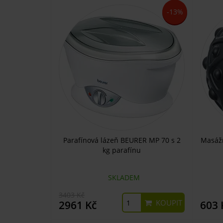
-13%
Parafínová lázeň BEURER MP 70 s 2
Masážn
kg parafínu
SKLADEM
3403 Kč
KOUPIT
2961 Kč
603 