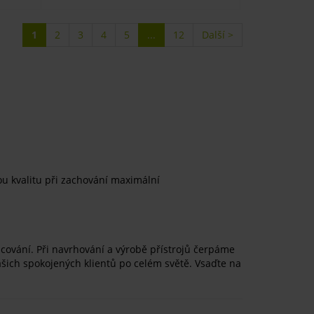
1
2
3
4
5
...
12
Další >
ou kvalitu při zachování maximální
cování. Při navrhování a výrobě přístrojů čerpáme
našich spokojených klientů po celém světě. Vsaďte na