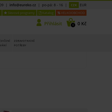
09
|
info@eureko.cz
| po-pá: 8 - 16 |
EUR
CZK
Slevové programy
Katalog
VELKOOBCHOD
Přihlásit
0 Kč
0
CVIČENÍ
ZDRAVOTNICKÉ
OVÁNÍ
POTŘEBY