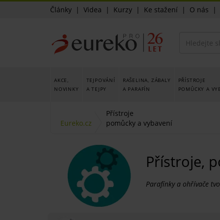
Články
|
Videa
|
Kurzy
|
Ke stažení
|
O nás
AKCE,
TEJPOVÁNÍ
RAŠELINA, ZÁBALY
PŘÍSTROJE
NOVINKY
A TEJPY
A PARAFÍN
POMŮCKY A VY
Přístroje
Eureko.cz
pomůcky a vybavení
Přístroje,
Parafínky a ohřívače tv