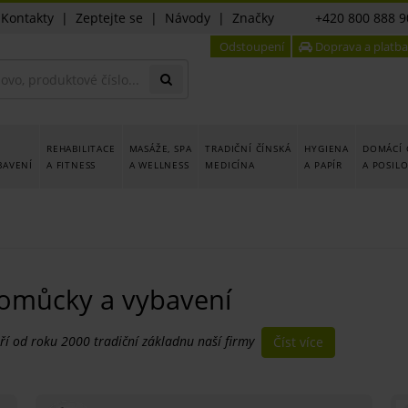
|
Kontakty
|
Zeptejte se
|
Návody
|
Značky
+420 800 888 9
Odstoupení
Doprava a platba
REHABILITACE
MASÁŽE, SPA
TRADIČNÍ ČÍNSKÁ
HYGIENA
DOMÁCÍ 
BAVENÍ
A FITNESS
A WELLNESS
MEDICÍNA
A PAPÍR
A POSIL
 pomůcky a vybavení
oří od roku 2000 tradiční základnu naší firmy
Číst více