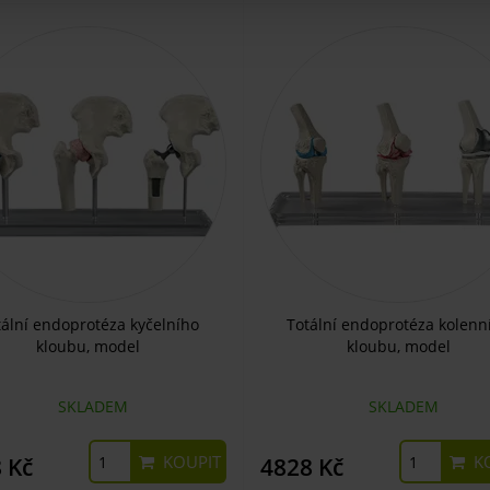
tální endoprotéza kyčelního
Totální endoprotéza kolenn
kloubu, model
kloubu, model
SKLADEM
SKLADEM
KOUPIT
KO
 Kč
4828 Kč