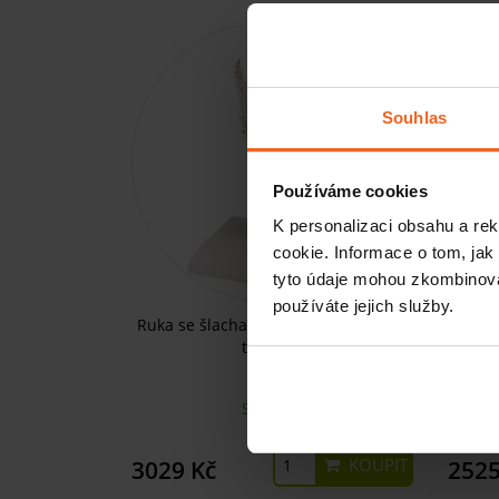
Souhlas
Používáme cookies
K personalizaci obsahu a re
cookie. Informace o tom, jak
tyto údaje mohou zkombinovat
používáte jejich služby.
Ruka se šlachami, nervy a karpálním
Ře
tunelem
SKLADEM
KOUPIT
3029 Kč
2525