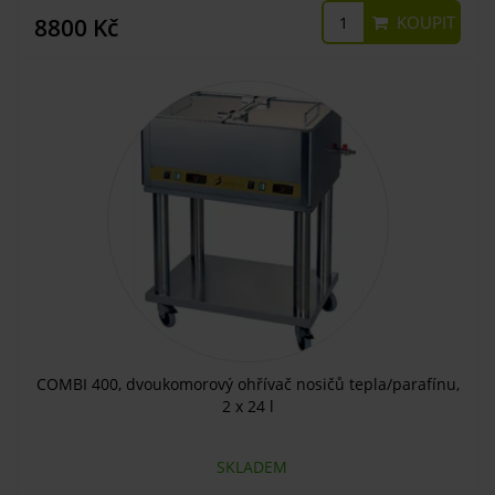
KOUPIT
8800 Kč
COMBI 400, dvoukomorový ohřívač nosičů tepla/parafínu,
2 x 24 l
SKLADEM