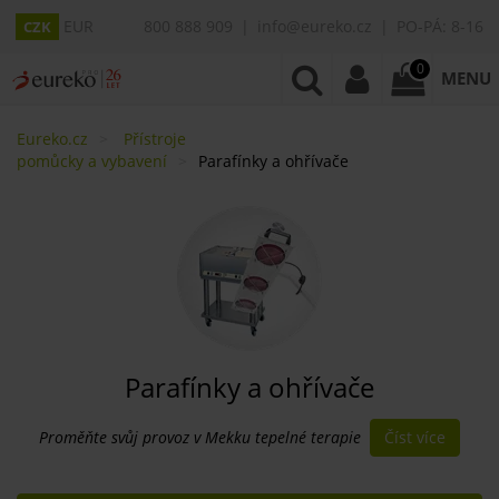
EUR
800 888 909
info@eureko.cz
PO-PÁ: 8-16
CZK
0
MENU
Eureko.cz
Přístroje
pomůcky a vybavení
Parafínky a ohřívače
Parafínky a ohřívače
Číst více
Proměňte svůj provoz v Mekku tepelné terapie