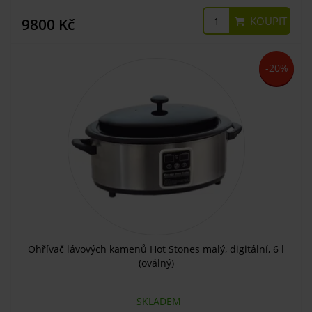
KOUPIT
9800 Kč
-20%
Ohřívač lávových kamenů Hot Stones malý, digitální, 6 l
(oválný)
SKLADEM