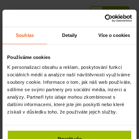
KOUPIT
4320 Kč
Souhlas
Detaily
Více o cookies
Používáme cookies
K personalizaci obsahu a reklam, poskytování funkcí
sociálních médií a analýze naší návštěvnosti využíváme
soubory cookie. Informace o tom, jak náš web používáte,
sdílíme se svými partnery pro sociální média, inzerci a
analýzy. Partneři tyto údaje mohou zkombinovat s
dalšími informacemi, které jste jim poskytli nebo které
získali v důsledku toho, že používáte jejich služby.
Parafínová lázeň PL 4 s 2,5 kg parafínu, 4 l
SKLADEM
Povolit vše