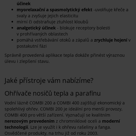
účinek
myorelaxační a spasmolytický efekt
-uvolňuje křeče a
svaly a zvyšuje jejich elasticitu
mírní či odstraňuje ztuhlost kloubů
analgetický účinek
- blokuje receptory bolesti
v prohřívaných oblastech
pomáhá vstřebávání otoků a zápalů a
zrychluje hojení
v
postakutní fázi
Správně provedená aplikace tepla dokáže přinést výraznou
úlevu i zlepšení stavu.
Jaké přístroje vám nabízíme?
Ohřívače nosičů tepla a parafínu
Vodní lázně COMBI 200 a COMBI 400 zajišťují ekonomický a
spolehlivý ohřev. COMBI 200 je ideální pro menší provozy,
COMBI 400 pro větší zařízení. Vyznačují se kvalitním
nerezovým provedením
z chromniklové oceli a
moderní
technologií
. Lze je využít i k ohřevu rašeliny a fanga.
Osvědčené produkty, na trhu již od roku 2003.