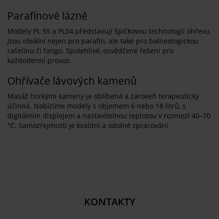
Parafínové lázně
Modely PL 55 a PL04 představují špičkovou technologii ohřevu.
Jsou ideální nejen pro parafín, ale také pro balneologickou
rašelinu či fango. Spolehlivé, osvědčené řešení pro
každodenní provoz.
Ohřívače lávových kamenů
Masáž horkými kameny je oblíbená a zároveň terapeuticky
účinná. Nabízíme modely s objemem 6 nebo 18 litrů, s
digitálním displejem a nastavitelnou teplotou v rozmezí 40–70
°C. Samozřejmostí je kvalitní a odolné zpracování.
KONTAKTY