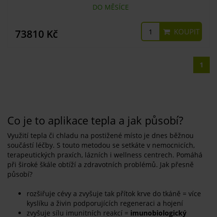
DO MĚSÍCE
KOUPIT
73810 Kč
1
Co je to aplikace tepla a jak působí?
Využití tepla či chladu na postižené místo je dnes běžnou
součástí léčby. S touto metodou se setkáte v nemocnicích,
terapeutických praxích, lázních i wellness centrech. Pomáhá
při široké škále obtíží a zdravotních problémů. Jak přesně
působí?
rozšiřuje cévy a zvyšuje tak přítok krve do tkáně = více
kyslíku a živin podporujících regeneraci a hojení
zvyšuje sílu imunitních reakcí =
imunobiologický