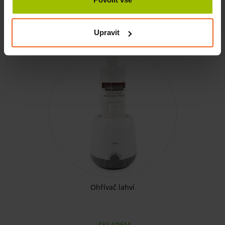
KOUPIT
9045 Kč
Upravit
Ohřívač lahví
SKLADEM