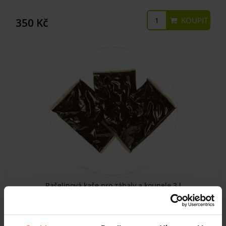
KOUPIT
350 Kč
Rašelinová kaše pro zábaly a koupele 3 l
SKLADEM