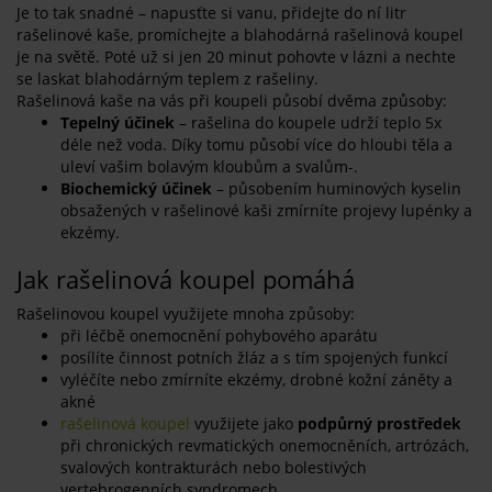
Je to tak snadné – napusťte si vanu, přidejte do ní litr
rašelinové kaše, promíchejte a blahodárná rašelinová koupel
je na světě. Poté už si jen 20 minut pohovte v lázni a nechte
se laskat blahodárným teplem z rašeliny.
Rašelinová kaše na vás při koupeli působí dvěma způsoby:
Tepelný účinek
– rašelina do koupele udrží teplo 5x
déle než voda. Díky tomu působí více do hloubi těla a
uleví vašim bolavým kloubům a svalům-.
Biochemický účinek
– působením huminových kyselin
obsažených v rašelinové kaši zmírníte projevy lupénky a
ekzémy.
Jak rašelinová koupel pomáhá
Rašelinovou koupel využijete mnoha způsoby:
při léčbě onemocnění pohybového aparátu
posílíte činnost potních žláz a s tím spojených funkcí
vyléčíte nebo zmírníte ekzémy, drobné kožní záněty a
akné
rašelinová koupel
využijete jako
podpůrný prostředek
při chronických revmatických onemocněních, artrózách,
svalových kontrakturách nebo bolestivých
vertebrogenních syndromech