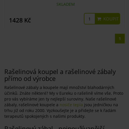
SKLADEM
KOUPIT
1428 Kč
1
Rašelinová koupel a rašelinové zábaly
přímo od výrobce
Rašelinové zábaly a koupele mají množství blahodárných
účinků. Znáte některé? My v Eureku o rašelině víme vše. Proto
pro vás vybíráme jen ty nejlepší suroviny. Naše rašelinové
zábaly, rašelinové koupele a
nosiče tepla
jsou jedničkou na
trhu již od roku 2000. Vyzkoušejte je a přidejte se k řadám
terapeutů spokojených s našimi produkty.
Rašelinový zábal - nejpoužívanější