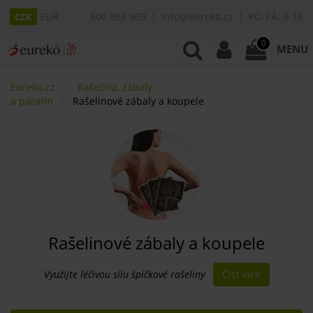
EUR
800 888 909
info@eureko.cz
PO-PÁ: 8-16
CZK
0
MENU
Eureko.cz
Rašelina, zábaly
a parafín
Rašelinové zábaly a koupele
Rašelinové zábaly a koupele
Číst více
Využijte léčivou sílu špičkové rašeliny