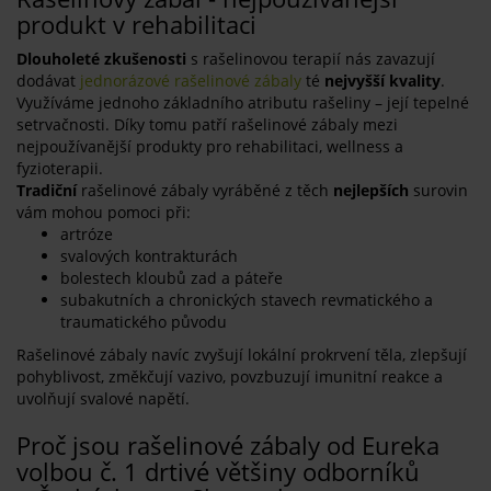
produkt v rehabilitaci
Dlouholeté zkušenosti
s rašelinovou terapií nás zavazují
dodávat
jednorázové rašelinové zábaly
té
nejvyšší kvality
.
Využíváme jednoho základního atributu rašeliny – její tepelné
setrvačnosti. Díky tomu patří rašelinové zábaly mezi
nejpoužívanější produkty pro rehabilitaci, wellness a
fyzioterapii.
Tradiční
rašelinové zábaly vyráběné z těch
nejlepších
surovin
vám mohou pomoci při:
artróze
svalových kontrakturách
bolestech kloubů zad a páteře
subakutních a chronických stavech revmatického a
traumatického původu
Rašelinové zábaly navíc zvyšují lokální prokrvení těla, zlepšují
pohyblivost, změkčují vazivo, povzbuzují imunitní reakce a
uvolňují svalové napětí.
Proč jsou rašelinové zábaly od Eureka
volbou č. 1 drtivé většiny odborníků