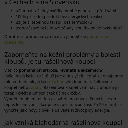
v Čechách a na Slovensku
účinnost rašeliny ověřily mnohé generace před vámi
100% přírodní produkt bez alergických reakcí
užijte si tepelnou terapii bez termošoku
jednorázové rašelinové zábaly jsou dokonale hygienické
Obraťte se přímo na výrobce a vyžádejte si
podporu od
specialisty
.
Zapomeňte na kožní problémy a bolesti
kloubů. Je tu rašelinová koupel.
Víte, co
pomáhá při artróze, revmatu a ekzémech
?
Rašelinová kaše. Určitě už jste o ní slyšeli. Jedná se o najemno
mletou balneologickou
rašelinu
vhodnou na rašelinovou
koupel nebo
zábaly
. Rašelinová koupel vám navíc umožní při
terapii cvičit a umocnit tak účinek léčby.
Vypněte mobilní telefon a zavřete notebook. Ponořte se do
teplé, lesem vonící koupele s rašelinovou kaší. Za 20 minut se
vynořte jako nový člověk a užívejte si život plný energie.
Jak vzniká blahodárná rašelinová koupel