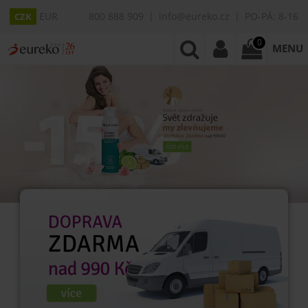
EUR
800 888 909
info@eureko.cz
PO-PÁ: 8-16
CZK
0
MENU