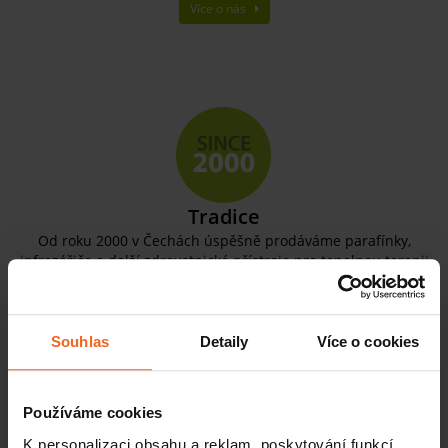
Více o nás
Tradice
Od roku 2000 v Čechách úspěšně prodáváme parafínky,
infrazářiče a další zdravotnické přístroje pro tepelnou terapii
zejména s využitím rašelinových zábalů. Sortiment jsme
rozšířili jak pro rehabilitaci, wellness tak i sport. Nyní patříme
mezi přední výrobce a dodavatele. Staráme se o spokojenost
tisíců profesionálů po celém světě.
Souhlas
Detaily
Více o cookies
Používáme cookies
K personalizaci obsahu a reklam, poskytování funkcí