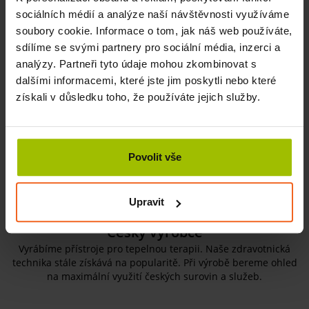
sociálních médií a analýze naší návštěvnosti využíváme
soubory cookie. Informace o tom, jak náš web používáte,
Kinesiotaping
sdílíme se svými partnery pro sociální média, inzerci a
analýzy. Partneři tyto údaje mohou zkombinovat s
Získal fenomenální postavení v rehabilitaci i sportovní
medicíně. Jsme hrdi, že vám můžeme nabídnout nejkvalitnější
dalšími informacemi, které jste jim poskytli nebo které
značky pro profesionály Nasara, Temtex, Meridius
získali v důsledku toho, že používáte jejich služby.
za velkoobchodní ceny.
Povolit vše
Upravit
Český výrobce
Vyrábíme přístroje pro tepelnou terapii. Naše zdravotnická
technika stále získává na popularitě. Při výrobě bereme ohled
na maximální využití českých surovin a služeb.