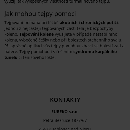
využijí tak vylepšených vlastností turmalínového tejpu.
Jak mohou tejpy pomoci
Tejpování pomáhá při léčbě
akutních i chronických potíží
.
Jednou z nejčastěji tejpovaných částí těla je bezpochyby
koleno.
Tejpování kolene
využijete v případě nestabilního
kolena, vybočené čéšky nebo při bolestech stehenního svalu.
Při správné aplikaci vás tejpy pomohou zbavit se bolestí zad a
páteře. Tejpy pomohou i s řešením
syndromu karpálního
tunelu
či tenisového lokte.
KONTAKTY
EUREKO s.r.o.
Petra Bezruče 1877/67
466 01 Jablonec nad Nisou