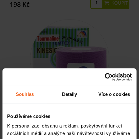
KOUPIT
198 Kč
Souhlas
Detaily
Více o cookies
Temtex Tape Tourmaline, 5 cm x 5 m, fialový
Používáme cookies
K personalizaci obsahu a reklam, poskytování funkcí
SKLADEM
sociálních médií a analýze naší návštěvnosti využíváme