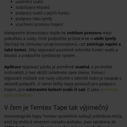
uvolnění svalů
stabilizace kloubů
podpory svalů v jejich funkci
podpory toku lymfy
urychlení procesu hojení
Nalepením kinesiotapu dojde ke
zvětšení prostoru
mezi
pokožkou a svaly, čímž podpoříte průtok krve a
oběh lymfy
.
Dochází ke stimulaci proprioreceptorů, což
zmírňuje napětí a
také bolest
. Díky tejpování pozitivně ovlivníte funkci svalů a
kloubů a podpoříte lymfatický systém.
Aplikace
tejpovací pásky je poměrně
snadná
, a po krátké
instruktáži ji bez obtíží zvládnete sami doma. Pomocí
tejpování můžete své svaly utlumit v aktivitě nebo je naopak v
aktivitě podpořit. V rámci léčby tejpy poslouží pro podporu
hojení, pro
odstranění bolesti svalů
či zad
, či jako
prevence
proti zraněním.
V čem je Temtex Tape tak výjimečný
Kinesiologické tejpy Temtex spolehlivě zafixují potřebná místa,
aniž by došlo k omezení rozsahu pohybu. Jsou vyrobeny ze