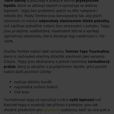
100% bavlny
a používají k pokožce šetrné
pryskyřicové
lepidlo
, které se aktivuje teplem a vyznačuje se dobrou
lepivostí - tejpy bez problémů vydrží na těle nalepené i
několik dní. Pásky Temtex jsou koncipovány tak, aby jejich
vlastnosti co nejvíce
odpovídaly vlastnostem lidské pokožky
,
což zajišťuje pohodlné nošení, bez omezování v pohybu. Tejpy
jsou prodyšné, voděodolné, maximálně šetrné a vynikají
výjimečnou elasticitou, která dovoluje tejp natáhnout o 150 -
160%.
Značka Temtex nabízí také variantu
Temtex Tape Tourmaline
,
která si zachovává všechny důležité vlastnosti jako varianta
Classic. Tejpy jsou obohaceny a jemně rozemletý
turmalínový
prášek
, který je obsažen v pryskyřičném lepidle. Jeho použití
nabízí další pozitivní účinky:
zvyšuje aktivitu buněk
napomáhá snížení bolesti
čistí krev
Turmalínové tejpy se vyznačují o něco
vyšší lepivostí
než
klasické tejpy a snadněji tak přilnou k pokožce. Jsou tak
vhodné především pro
sportovní
nadšence, kteří se více potí a