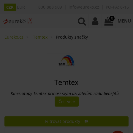
EUR
800 888 909
info@eureko.cz
PO-PÁ: 8-16
CZK
0
MENU
Eureko.cz
Temtex
Produkty značky
Temtex
Kinesiotapy Temtex přináší svým uživatelům řadu benefitů.
Číst více
Filtrovat produkty