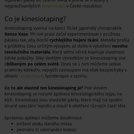
nejpoužívanějších
kinesiotapů
v České republice.
Co je kinesiotaping?
Kinesiotaping vyvinul na konci 70.let japonský chiropraktik
Kenzo Kase
. Při své praxi začal experimentovat s pružnou
páskou tak, aby docílil
rychlejšího hojení tkání
. Metoda prošla
v průběhu času určitým vývojem, až došlo k vytvoření
nového
revolučního materiálu
, který velmi věrně kopíruje vlastnosti
lidské pokožky. Díky skvělým výsledkům se kinesiotaping stal
o
blíbeným po celém světě
. Dnes se s ním můžeme setkat
prakticky kdekoliv, nejvyšší zastoupení má však bezpochyby v
oblasti
rehabilitace
, fyzioterapie a sportu.
Co to ale vlastně ten kinesiotaping je?
Pod slovem
kinesiotaping se rozumí aplikace kineziologického tejpu na
kůži. Kinesiotapy jsou elastické pásky, které mají na spodní
straně speciální lepidlo a slouží k ošetření různých částí těla.
Správnou aplikací můžeme dosáhnout:
snížení otoku daného místa
zmírnění či odstranění bolesti