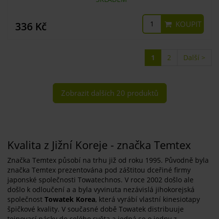
KOUPIT
336 Kč
1
2
Další >
Zobrazit dalších 20 produktů
Kvalita z Jižní Koreje - značka Temtex
Značka Temtex působí na trhu již od roku 1995. Původně byla
značka Temtex prezentována pod záštitou dceřiné firmy
japonské společnosti Towatechnos. V roce 2002 došlo ale
došlo k odloučení a a byla vyvinuta nezávislá jihokorejská
společnost
Towatek Korea
, která vyrábí vlastní kinesiotapy
špičkové kvality. V současné době Towatek distribuuje
tejpovací pásky do celého světa a jedná se o jedny z