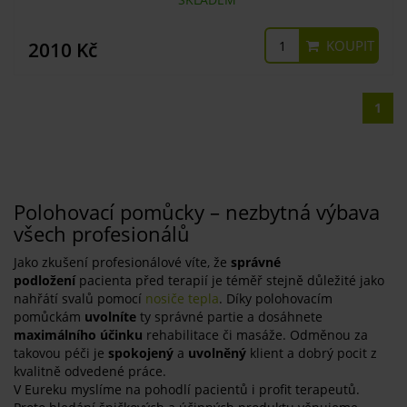
KOUPIT
2010 Kč
1
Polohovací pomůcky – nezbytná výbava
všech profesionálů
Jako zkušení profesionálové víte, že
správné
podložení
pacienta před terapií je téměř stejně důležité jako
nahřátí svalů pomocí
nosiče tepla
. Díky polohovacím
pomůckám
uvolníte
ty správné partie a dosáhnete
maximálního účinku
rehabilitace či masáže. Odměnou za
takovou péči je
spokojený
a
uvolněný
klient a dobrý pocit z
kvalitně odvedené práce.
V Eureku myslíme na pohodlí pacientů i profit terapeutů.