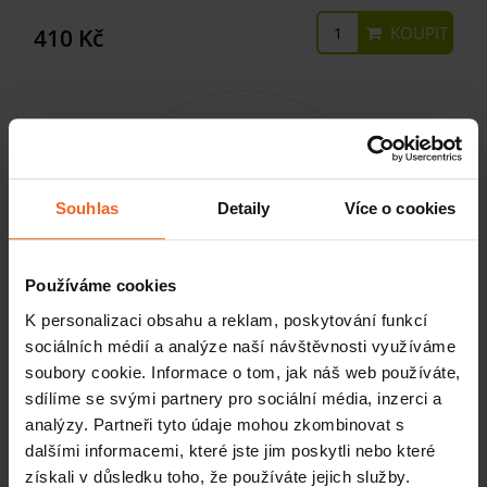
KOUPIT
410 Kč
Souhlas
Detaily
Více o cookies
Používáme cookies
K personalizaci obsahu a reklam, poskytování funkcí
sociálních médií a analýze naší návštěvnosti využíváme
soubory cookie. Informace o tom, jak náš web používáte,
Půlválec s imitací kůže, 50 x 25 x 12,5 cm, bílý
sdílíme se svými partnery pro sociální média, inzerci a
analýzy. Partneři tyto údaje mohou zkombinovat s
dalšími informacemi, které jste jim poskytli nebo které
SKLADEM
získali v důsledku toho, že používáte jejich služby.