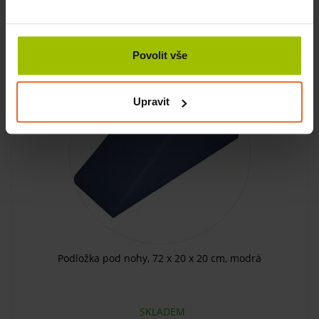
KOUPIT
465 Kč
Povolit vše
Upravit
Podložka pod nohy, 72 x 20 x 20 cm, modrá
SKLADEM