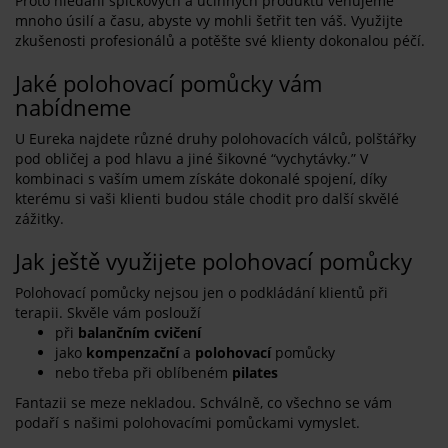
Proto hledání špičkových a účinných produktu věnujeme
mnoho úsilí a času, abyste vy mohli šetřit ten váš. Využijte
zkušenosti profesionálů a potěšte své klienty dokonalou péčí.
Jaké polohovací pomůcky vám
nabídneme
U Eureka najdete různé druhy polohovacích válců, polštářky
pod obličej a pod hlavu a jiné šikovné “vychytávky.” V
kombinaci s vaším umem získáte dokonalé spojení, díky
kterému si vaši klienti budou stále chodit pro další skvělé
zážitky.
Jak ještě využijete polohovací pomůcky
Polohovací pomůcky nejsou jen o podkládání klientů při
terapii. Skvěle vám poslouží
při
balančním cvičení
jako
kompenzační
a
polohovací
pomůcky
nebo třeba při oblíbeném
pilates
Fantazii se meze nekladou. Schválně, co všechno se vám
podaří s našimi polohovacími pomůckami vymyslet.