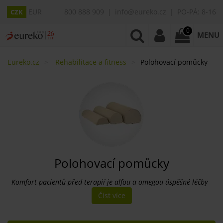
EUR
800 888 909
info@eureko.cz
PO-PÁ: 8-16
CZK
0
MENU
Eureko.cz
Rehabilitace a fitness
Polohovací pomůcky
Polohovací pomůcky
Komfort pacientů před terapií je alfou a omegou úspěšné léčby
Číst více