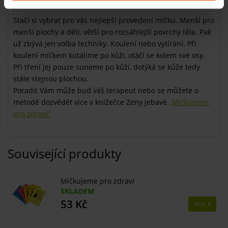
Jak na to
Stačí si vybrat pro vás nejlepší provedení míčku. Menší pro
menší plochy a děti, větší pro rozsáhlejší povrchy těla. Pak
už zbývá jen volba techniky. Koulení nebo vytírání. Při
koulení míčkem kutálíme po kůži, otáčí se kolem své osy.
Při tření jej pouze suneme po kůži, dotýká se kůže tedy
stále stejnou plochou.
Poradit Vám může buď váš terapeut nebo se můžete o
metodě dozvědět více v knížečce Zeny Jebavé
„Míčkujeme
pro zdraví“
Související produkty
Míčkujeme pro zdraví
SKLADEM
53 Kč
Více