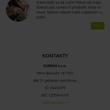
V kanceláři se dá cvičit! Pokud vás trápí
bolesti zad, ramen či předloktí, řešte to
hned. Našich několik cviků zvládnete i u
počít…
Více
KONTAKTY
EUREKO s.r.o.
Petra Bezruče 1877/67
466 01 Jablonec nad Nisou
IČ: 25416375
DIČ: CZ25416375
Další kontakty