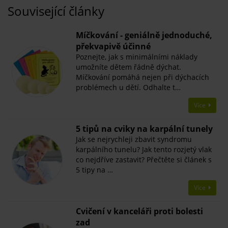
Související články
Míčkování - geniálně jednoduché,
překvapivě účinné
Poznejte, jak s minimálními náklady
umožníte dětem řádně dýchat.
Míčkování pomáhá nejen při dýchacích
problémech u dětí. Odhalte t…
Více
5 tipů na cviky na karpální tunely
Jak se nejrychleji zbavit syndromu
karpálního tunelu? Jak tento rozjetý vlak
co nejdříve zastavit? Přečtěte si článek s
5 tipy na …
Více
Cvičení v kanceláři proti bolesti
zad