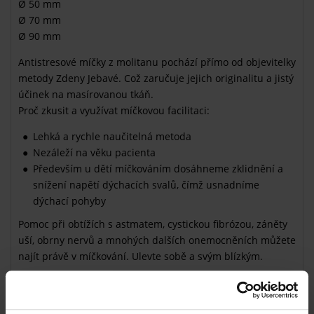
Ø 50 mm
Ø 70 mm
Ø 90 mm
Antistresové míčky z molitanu pochází přímo od objevitelky
metody Zdeny Jebavé. Což zaručuje jejich originalitu a jistý
účinek na masírovanou tkáň.
Proč zkusit a využívat míčkovou facilitaci:
Lehká a rychle naučitelná metoda
Nezáleží na věku pacienta
Především u dětí míčkováním dosáhneme zklidnění a
snížení napětí dýchacích svalů, čímž usnadníme
dýchací pohyby
Pomoc při obtížích s astmatem, cystickou fibrózou, záněty
uší, obrny nervů a mnohých dalších onemocněních můžete
najít právě v míčkování. Ulevte sobě a svým blízkým.
Jak míčkování funguje
Pomocí komprese a následnému snížení tlaku na tkáň