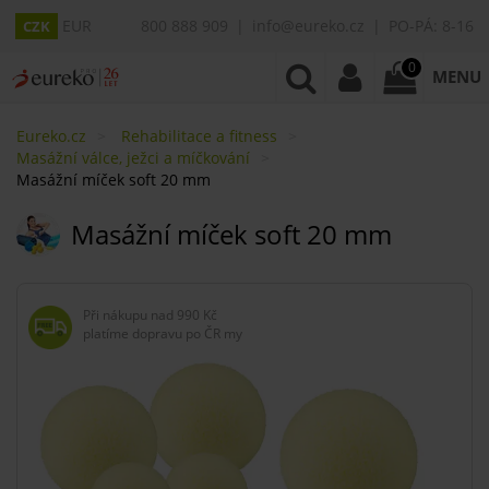
EUR
800 888 909
info@eureko.cz
PO-PÁ: 8-16
CZK
0
MENU
Eureko.cz
Rehabilitace a fitness
Masážní válce, ježci a míčkování
Masážní míček soft 20 mm
Masážní míček soft 20 mm
Při nákupu nad
990 Kč
platíme dopravu po ČR my