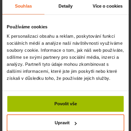
docílíme efektu na povrch, ale i vnitřní orgány uvnitř těla.
Souhlas
Detaily
Více o cookies
Působením přes například reflexní a mízní dráhy můžeme
snížit napětí ve svalech, což uplatníme zejména při
dýchacích obtížích jako astma nebo napravování držení
Používáme cookies
těla přes hluboký stabilizační systém. Cévní soustava
K personalizaci obsahu a reklam, poskytování funkcí
odpovídá zvýšenou činností, čímž dohází k zmenšení otoků
sociálních médií a analýze naší návštěvnosti využíváme
a vyšší regeneraci a hojení ran.
soubory cookie. Informace o tom, jak náš web používáte,
Kdy využít míčkování
sdílíme se svými partnery pro sociální média, inzerci a
analýzy. Partneři tyto údaje mohou zkombinovat s
Obtíže křížové, bederní, hrudní i krční páteře
dalšími informacemi, které jste jim poskytli nebo které
Úleva od migrén a alergických projevů
získali v důsledku toho, že používáte jejich služby.
Zlepšení hojení ran a jizev po operacích
Problematika dýchacího systému
Chronická zánětlivá onemocnění dýchacího i
sluchového aparátu
Povolit vše
Zanícení nervů - zejména obličejových
Snížení tonu svalů
Kosmetické využití při vypínání kůže obličeje
Upravit