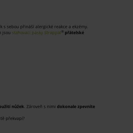
ak s sebou přináší alergické reakce a ekzémy.
®
m jsou
stahovací pásky Strappal
přátelské
oužití nůžek
. Zároveň s nimi
dokonale zpevníte
itě překvapí?