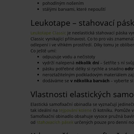
pohodlným nošením
stálými barvami, které nepouští
Leukotape – stahovací pásk
Leukotape Classic
je neelastická stahovací páska 
Classic vynikající přilnavost. Co to pro vás znamen
odlepení i ve vlhkém prostředí. Díky tomu je oblíb
Co ještě umí:
odpuzuje vodu a nečistoty
vydrží nalepená
několik dní
– šetříte s ní svů
pásku potřebné délky si rychle a snadno
odtr
neroztažitelným podkladovým materiálem zaji
dodáváme se
v několika barvách
– vyberte si
Vlastnosti elastických samo
Elastická samofixační obinadla se vyznačují jedine
tak ideální na
tejpování kolene
či kotníku. Pomůže v
Samofixační obinadlo obsahuje vysoce pružná bavlně
od
stahovacích pásek
určených pouze pro denní noš