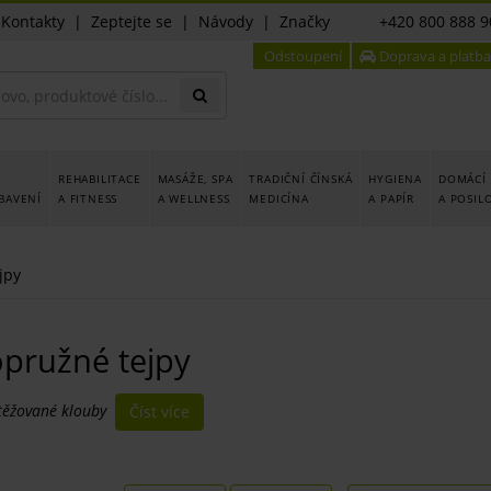
|
Kontakty
|
Zeptejte se
|
Návody
|
Značky
+420 800 888 9
Odstoupení
Doprava a platba
REHABILITACE
MASÁŽE, SPA
TRADIČNÍ ČÍNSKÁ
HYGIENA
DOMÁCÍ 
BAVENÍ
A FITNESS
A WELLNESS
MEDICÍNA
A PAPÍR
A POSIL
jpy
opružné tejpy
atěžované klouby
Číst více