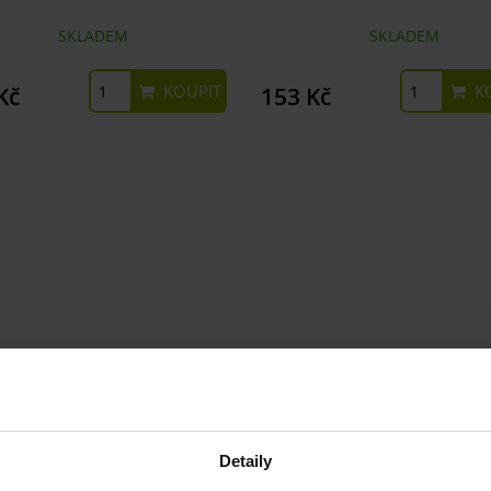
SKLADEM
SKLADEM
KOUPIT
KO
Kč
153 Kč
Detaily