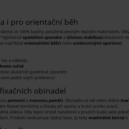
a i pro orientační běh
vyrobená ze 100% bavlny, potažená pevným lepivým materiálem. Dí
á? Výjimečně
spolehlivé zpevnění
a
účinnou stabilizaci
kloubních str
ená například
orientačními běžci
nebo
outdoorovými sportovci
.
j čas a náklady
hnete ručně
stíte skutečně spolehlivé zpevnění
 sami podle svých preferencí
fixačních obinadel
čnou
pevností
a
tvarovou pamětí
. Obinadlo se tak velmi dobře
tvar
ám fixovat končetiny a klouby při sportu a brání vzniku úrazů.
ná vlákna. Díky lepicí vrstvě nanášené v pruzích bude vaše pokožk
ení. Produkt neobsahuje žádný latex. Je tedy
maximálně šetrný
k 