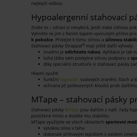
nejlepší volbou.
Hypoalergenní stahovací p
Znáte to – zdraví si nevybírá, jestli máte citlivou 
Vyhněte se jim s fixním tapem vyvinutým přímo pro
k pokožce
. Přidejte k tomu silnou a
účinnou stabili
®
Stahovací pásky Strappal
mají ještě další výhody:
snadno je
odtrhnete rukou
. Aplikace je tak
tuhá látka vám poskytne silnou podporu a
sp
díky speciální struktuře si stahovací pásky z
Hlavní využití
funkční
tejpování
svalových zranění, šlach a 
ochrana již poškozených kloubů proti dalším
MTape – stahovací pásky p
Stahovací pásky
MTape
jsou dalším z naší řady hyp
postižené místo a dodáte mu stabilitu.
MTape využijete ve všech oblastech
sportovní med
vysokou silou v tahu
dokonale přilnavým lepidlem s oxidem zinečn