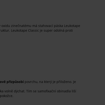
ky oxidu zinečnatému má stahovací páska Leukotape
uktur. Leukotape Classic je super odolná proti
ově přizpůsobí
povrchu, na který je přiloženo. Je
a volně dýchat. Tím se samofixační obinadla liší
pokožce.