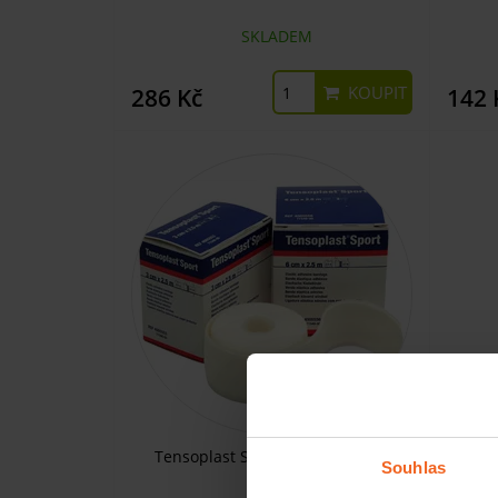
SKLADEM
KOUPIT
286 Kč
142 
Tensoplast Sport, 10 cm x 2,5 m
Souhlas