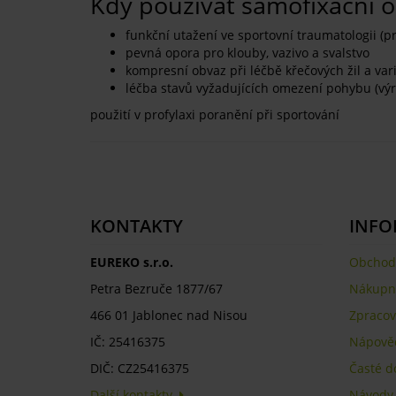
Kdy používat samofixační 
funkční utažení ve sportovní traumatologii (p
pevná opora pro klouby, vazivo a svalstvo
kompresní obvaz při léčbě křečových žil a var
léčba stavů vyžadujících omezení pohybu (výr
použití v profylaxi poranění při sportování
KONTAKTY
INFO
EUREKO s.r.o.
Obchod
Petra Bezruče 1877/67
Nákupní
466 01 Jablonec nad Nisou
Zpracov
IČ: 25416375
Nápově
DIČ: CZ25416375
Časté d
Další kontakty
Návody