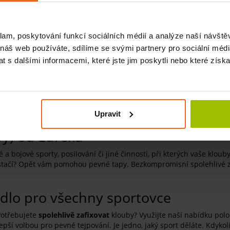
klam, poskytování funkcí sociálních médií a analýze naší návšt
 náš web používáte, sdílíme se svými partnery pro sociální média
 s dalšími informacemi, které jste jim poskytli nebo které získa
Upravit
py) od Eureka
bojové sporty, posilování či jiné činnosti, při kterých vaše klouby
tačí? Opět vám pomohou pevné tapy. Bezkompromisní spolehlivé zp
adlo pro všechny sportovce
Potřebujete
spolehlivě zafixovat
klouby? Využijte naší nabídku polo
epší volbou pro pevné tejpování. Je jedno, jaký sport děláte. Kdykol