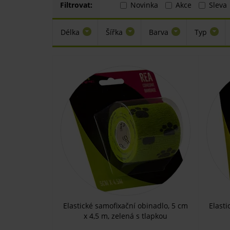
Filtrovat:
Novinka
Akce
Sleva
Délka
Šířka
Barva
Typ
Elastické samofixační obinadlo, 5 cm
Elasti
x 4,5 m, zelená s tlapkou