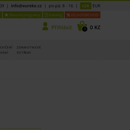
09
|
info@eureko.cz
| po-pá: 8 - 16 |
EUR
CZK
Slevové programy
Katalog
VELKOOBCHOD
Přihlásit
0 Kč
0
CVIČENÍ
ZDRAVOTNICKÉ
OVÁNÍ
POTŘEBY