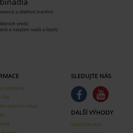
obinadla
revence a ošetření zranění)
ikózních vředů
onů a natažení svalů a šlach)
RMACE
SLEDUJTE NÁS
ní podmínky
 řád
ání osobních údajů
DALŠÍ VÝHODY
da
otazy
VELKOOBCHOD
,
Projekty