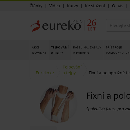
Články
|
Videa
|
Kurzy
|
Ke stažení
|
O nás
AKCE,
TEJPOVÁNÍ
RAŠELINA, ZÁBALY
PŘÍSTROJE
NOVINKY
A TEJPY
A PARAFÍN
POMŮCKY A VY
Tejpování
Eureko.cz
a tejpy
Fixní a polopružné te
Fixní a pol
Spolehlivá fixace pro z