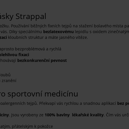
ásky Strappal
pokožku. Používání běžných fixních tejpů na stažení bolavého místa p
 vás. Díky speciálnímu
bezlatexovému
lepidlu s oxidem zinečnatý
zaci
kloubních struktur a máte jasného vítěze.
 naprosto bezproblémová a rychlá
olehlivou fixaci
achovávají
bezkonkurenční pevnost
kloubů
u zranění
ro sportovní medicínu
oalergenních tejpů. Překvapí vás rychlou a snadnou aplikací
bez p
icíny
. Jsou vyrobeny ze
100% bavlny lékařské kvality
. Čím vás urč
atým, přátelským k pokožce