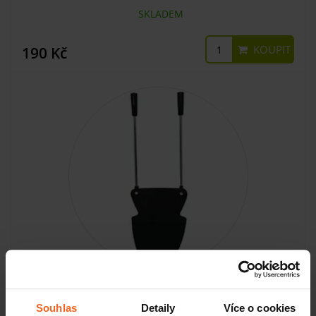
SKLADEM
KOUPIT
190 Kč
Navlékač ponožek, teleskopický
Souhlas
Detaily
Více o cookies