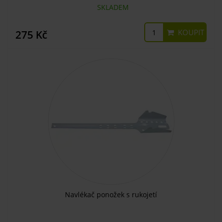
SKLADEM
KOUPIT
275 Kč
Navlékač ponožek s rukojetí