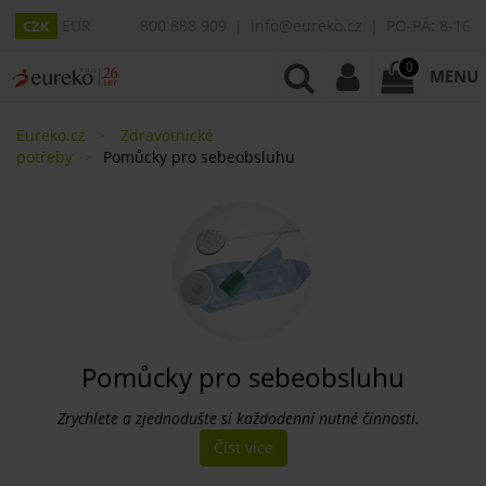
EUR
800 888 909
info@eureko.cz
PO-PÁ: 8-16
CZK
0
MENU
Eureko.cz
Zdravotnické
potřeby
Pomůcky pro sebeobsluhu
Pomůcky pro sebeobsluhu
Zrychlete a zjednodušte si každodenní nutné činnosti.
Číst více