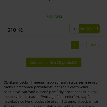
SKLADEM
KOUPIT
510 Kč
1
2
Další >
Zobrazit dalších 20 produktů
Oblékání, osobní hygiena, nebo sbírání věcí ze země je pro
osoby s omezenou pohyblivostí obtížné a často velmi
zdlouhavé. Správně zvolené pomůcky pro sebeobsluhu tak
mohou velmi usnadnit život zejména seniorům. Např.
navlékače oděvů či podavače předmětů umožní osobám se
zhoršenou mobilitou samostatnější život bez zbytečných