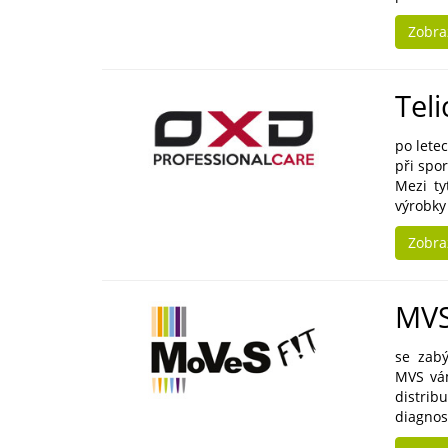
Zobra
Tel
po lete
při spo
Mezi ty
výrobky 
Zobra
MVS
se zabý
MVS vám
distrib
diagnos