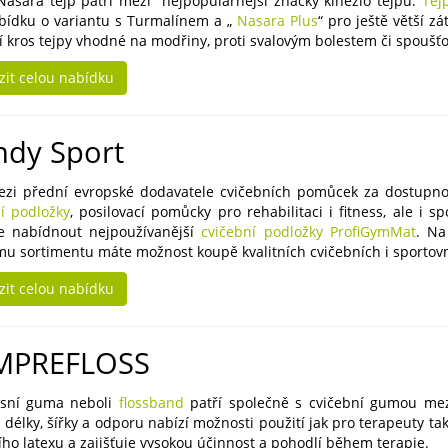
 Nasara tejp patří mezi nejpopulárnější značky kinezio tejpů.
Tej
abídku o variantu s Turmalínem a „
Nasara Plus
“ pro ještě větší 
í kros tejpy vhodné na modřiny, proti svalovým bolestem či spouš
zit celou nabídku
ndy Sport
ezi přední evropské dodavatele cvičebních pomůcek za dostupno
í podložky
, posilovací pomůcky pro rehabilitaci i fitness, ale i
 nabídnout nejpoužívanější
cvičební podložky ProfiGymMat
. Na
u sortimentu máte možnost koupě kvalitních cvičebních i sporto
zit celou nabídku
MPREFLOSS
sní guma neboli
flossband
patří společně s cvičební gumou mezi
 délky, šířky a odporu nabízí možnosti použití jak pro terapeuty t
ího latexu a zajišťuje vysokou účinnost a pohodlí během terapie.