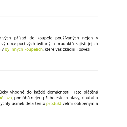
nivých přísad do koupele používaných nejen v
výrobce poctivých bylinných produktů zajistí jejich
e v
bylinných koupelích
, které vás zklidní i osvěží.
ůcky vhodné do každé domácnosti. Tato plátěná
zněcova
, pomáhá nejen při bolestech hlavy, kloubů a
 rychlý účinek dělá tento
produkt
velmi oblíbeným a