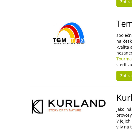
Zobra
Tem
společn
na česk
kvalita 
nezanec
Tourma
steriliz
Zobra
Kur
jako ná
provozy
V jejic
vliv na 