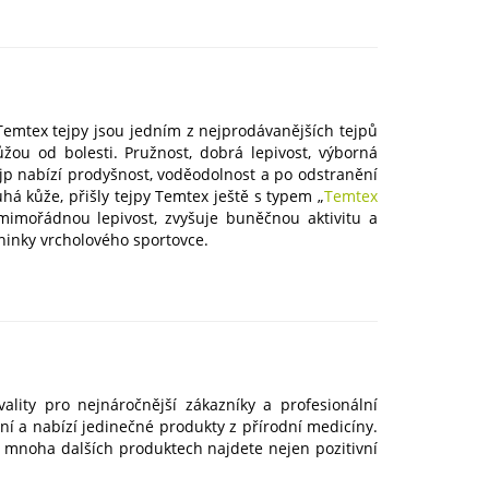
 Temtex tejpy jsou jedním z nejprodávanějších tejpů
žou od bolesti. Pružnost, dobrá lepivost, výborná
jp nabízí prodyšnost, voděodolnost a po odstranění
uhá kůže, přišly tejpy Temtex ještě s typem „
Temtex
mimořádnou lepivost, zvyšuje buněčnou aktivitu a
réninky vrcholového sportovce.
lity pro nejnáročnější zákazníky a profesionální
ní a nabízí jedinečné produkty z přírodní medicíny.
 a mnoha dalších produktech najdete nejen pozitivní