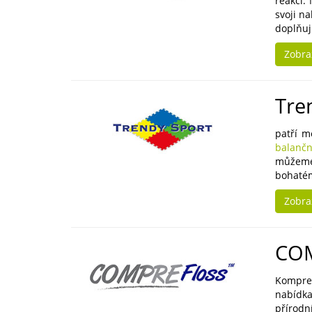
reakcí.
svoji n
doplňuj
Zobra
Tre
patří m
balančn
můžeme
bohatém
Zobra
CO
Kompre
nabídka
přírodn