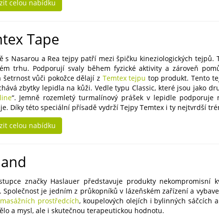
zit celou nabídku
tex Tape
ě s Nasarou a Rea tejpy patří mezi špičku kineziologických tejpů.
ém trhu. Podporují svaly během fyzické aktivity a zároveň pomů
a šetrnost vůči pokožce dělají z
Temtex tejpu
top produkt. Tento te
hává zbytky lepidla na kůži. Vedle typu Classic, které jsou jako dr
line
“. Jemně rozemletý turmalínový prášek v lepidle podporuje 
uje. Díky této speciální přísadě vydrží Tejpy Temtex i ty nejtvrdší t
zit celou nabídku
land
stupce značky Haslauer představuje produkty nekompromisní kva
. Společnost je jedním z průkopníků v lázeňském zařízení a vybave
h
masážních prostředcích
, koupelových olejích i bylinných sáčcích
tělo a mysl, ale i skutečnou terapeutickou hodnotu.