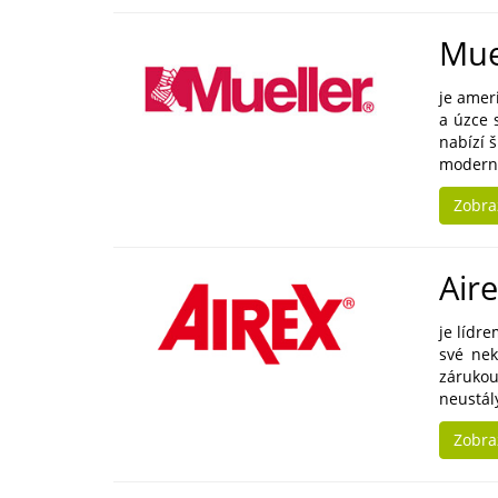
Mue
je amer
a úzce 
nabízí 
moderní
Zobra
Air
je lídre
své nek
zárukou
neustálý
Zobra