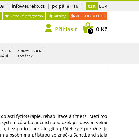
09
|
info@eureko.cz
| po-pá: 8 - 16 |
EUR
CZK
Slevové programy
Katalog
VELKOOBCHOD
Přihlásit
0 Kč
0
CVIČENÍ
ZDRAVOTNICKÉ
OVÁNÍ
POTŘEBY
oblasti fyzioterapie, rehabilitace a fitness. Mezi top
ických míčů a balančních podložek především velmi
, bez pudru, bez alergií a přátelský k pokožce. Je
stem a osobnímu přístupu se značka Sanctband stala