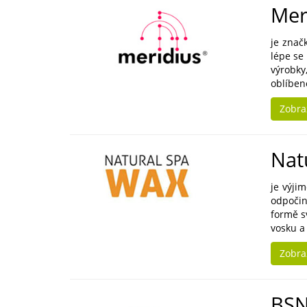
Mer
je znač
lépe se
výrobky
oblíben
Zobra
Nat
je výji
odpočin
formě s
vosku a 
Zobra
BSN