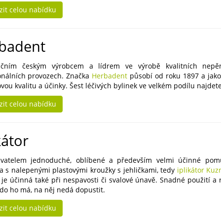
zit celou nabídku
badent
dičním českým výrobcem a lídrem ve výrobě kvalitních nepě
onálních provozech. Značka
Herbadent
působí od roku 1897 a jako 
vou kvalitu a účinky. Šest léčivých bylinek ve velkém podílu najdet
zit celou nabídku
kátor
avatelem jednoduché, oblíbené a především velmi účinné pom
a s nalepenými plastovými kroužky s jehličkami, tedy
iplikátor Ku
e je účinná také při nespavosti či svalové únavě. Snadné použití a
kdo ho má, na něj nedá dopustit.
zit celou nabídku