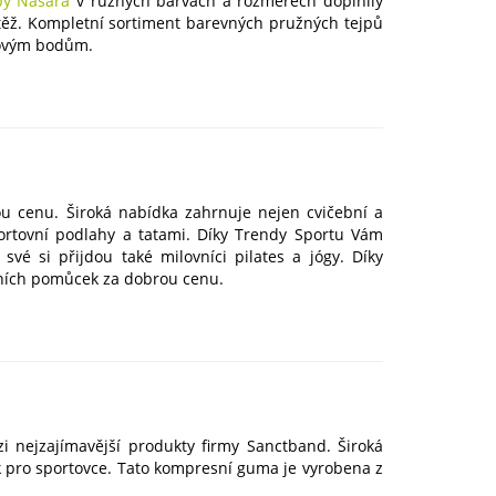
py Nasara
v různých barvách a rozměrech doplnily
zátěž. Kompletní sortiment barevných pružných tejpů
ťovým bodům.
u cenu. Široká nabídka zahrnuje nejen cvičební a
 sportovní podlahy a tatami. Díky Trendy Sportu Vám
 své si přijdou také milovníci pilates a jógy. Díky
vních pomůcek za dobrou cenu.
 nejzajímavější produkty firmy Sanctband. Široká
ak pro sportovce. Tato kompresní guma je vyrobena z