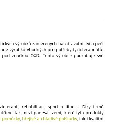
tických výrobků zaměřených na zdravotnictví a péči
řadě výrobků vhodných pro potřeby fyzioterapeutů.
e pod značkou OXD. Tento výrobce podrobuje své
erapii, rehabilitaci, sport a fitness. Díky firmě
říme tak mezi padesát zemí, které tyto produkty
cí pomůcky
,
hřejivé a chladivé polštářky
, tak i kvalitní