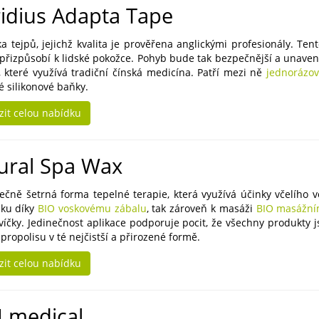
idius Adapta Tape
ka tejpů, jejichž kvalita je prověřena anglickými profesionály. Te
 přizpůsobí k lidské pokožce. Pohyb bude tak bezpečnější a unavené
, které využívá tradiční čínská medicína. Patří mezi ně
jednorázov
é silikonové baňky.
zit celou nabídku
ural Spa Wax
mečně šetrná forma tepelné terapie, která využívá účinky včelího 
ku díky
BIO voskovému zábalu
, tak zároveň k masáži
BIO masážní
víčky. Jedinečnost aplikace podporuje pocit, že všechny produkty js
propolisu v té nejčistší a přirozené formě.
zit celou nabídku
 medical