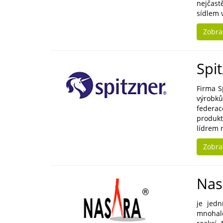
nejčast
sídlem 
Zobra
Spi
Firma S
výrobků
federac
produk
lídrem 
Zobra
Nas
je jedn
mnohale