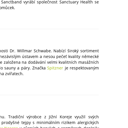
. Sanctband vyrábí společnost Sanctuary Health se
pomůcek.
osti Dr. Willmar Schwabe. Nabízí široký sortiment
le nezávislým ústavem a nesou pečeť kvality německé
 založena na dodávání velmi kvalitních masážních
 do sauny a páry. Značka
Spitzner
je respektovaným
a zvířatech.
u. Tradiční výrobce z Jižní Koreje využil svých
a prodyšné tejpy s minimálním rizikem alergických