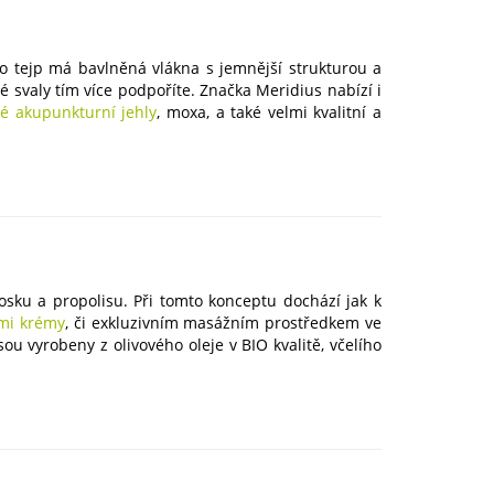
nto tejp má bavlněná vlákna s jemnější strukturou a
 svaly tím více podpoříte. Značka Meridius nabízí i
é akupunkturní jehly
, moxa, a také velmi kvalitní a
vosku a propolisu. Při tomto konceptu dochází jak k
mi krémy
, či exkluzivním masážním prostředkem ve
ou vyrobeny z olivového oleje v BIO kvalitě, včelího