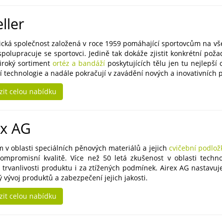
ller
ická společnost založená v roce 1959 pomáhající sportovcům na vše
spolupracuje se sportovci. Jedině tak dokáže zjistit konkrétní pož
široký sortiment
ortéz a bandáží
poskytujících tělu jen tu nejlepší 
 technologie a nadále pokračují v zavádění nových a inovativních 
zit celou nabídku
ex AG
m v oblasti speciálních pěnových materiálů a jejich
cvičební podlož
ompromisní kvalitě. Více než 50 letá zkušenost v oblasti technol
 trvanlivosti produktu i za ztížených podmínek. Airex AG nastavuj
 vývoj produktů a zabezpečení jejich jakosti.
zit celou nabídku