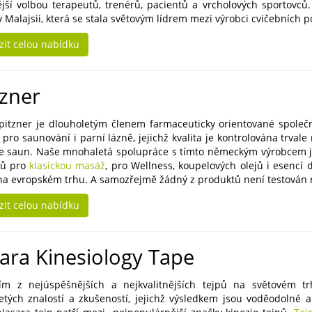
ější volbou terapeutů, trenérů, pacientů a vrcholových sportovců
v Malajsii, která se stala světovým lídrem mezi výrobci cvičebních 
zit celou nabídku
tzner
pitzner je dlouholetým členem farmaceuticky orientované společn
 pro saunování i parní lázně, jejichž kvalita je kontrolována trva
e saun. Naše mnohaletá spolupráce s tímto německým výrobcem je
tů pro
klasickou masáž
, pro Wellness, koupelových olejů i esencí
na evropském trhu. A samozřejmě žádný z produktů není testován n
zit celou nabídku
ara Kinesiology Tape
ím z nejúspěšnějších a nejkvalitnějších tejpů na světovém trh
tých znalostí a zkušeností, jejichž výsledkem jsou voděodolné 