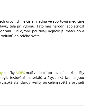
ch úrovních. Je číslem jedna ve sportovní medicíně
adavky těla při výkonu. Tato mezinárodní společnost
ochranu. Při výrobě používají nejnovější materiály a
produktů do celého světa.
ky
značky
AIREX
mají vedoucí postavení na trhu díky
ogií, testování materiálů a švýcarská kvalita jsou
e vysoké standardy kvality po celém světě a provádí