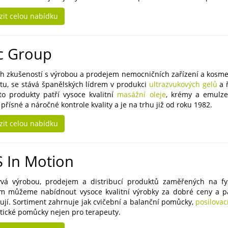
zit celou nabídku
ic Group
ch zkušeností s výrobou a prodejem nemocničních zařízení a kosme
rtu, se stává španělských lídrem v produkci
ultrazvukových gelů
a 
to produkty patří vysoce kvalitní
masážní oleje
, krémy a emulz
přísné a náročné kontrole kvality a je na trhu již od roku 1982.
zit celou nabídku
 In Motion
vá výrobou, prodejem a distribucí produktů zaměřených na fyziot
 můžeme nabídnout vysoce kvalitní výrobky za dobré ceny a pat
uují. Sortiment zahrnuje jak cvičební a balanční pomůcky,
posilova
tické pomůcky nejen pro terapeuty.