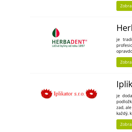
Zobra
Her
je tra
profesi
opravdo
Zobra
Ipli
je dod
podložk
zad, al
každý, 
Zobra