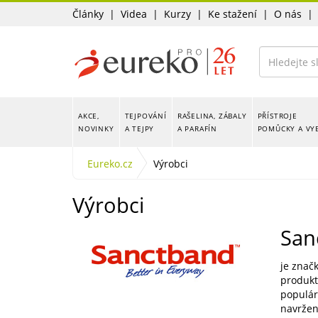
Články
|
Videa
|
Kurzy
|
Ke stažení
|
O nás
AKCE,
TEJPOVÁNÍ
RAŠELINA, ZÁBALY
PŘÍSTROJE
NOVINKY
A TEJPY
A PARAFÍN
POMŮCKY A VY
Eureko.cz
Výrobci
Výrobci
San
je značk
produkt
populá
navržen