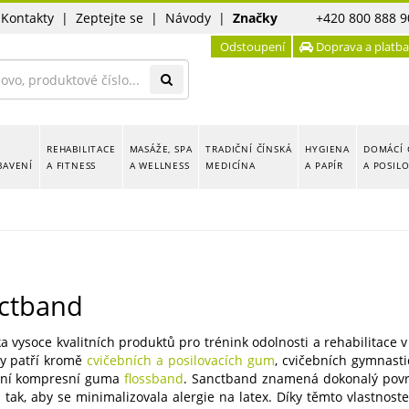
|
Kontakty
|
Zeptejte se
|
Návody
|
Značky
+420 800 888 9
Odstoupení
Doprava a platba
REHABILITACE
MASÁŽE, SPA
TRADIČNÍ ČÍNSKÁ
HYGIENA
DOMÁCÍ 
BAVENÍ
A FITNESS
A WELLNESS
MEDICÍNA
A PAPÍR
A POSIL
ctband
a vysoce kvalitních produktů pro trénink odolnosti a rehabilitace v 
y patří kromě
cvičebních a posilovacích gum
, cvičebních gymnast
rní kompresní guma
flossband
. Sanctband znamená dokonalý povrch
 tak, aby se minimalizovala alergie na latex. Díky těmto vlastno