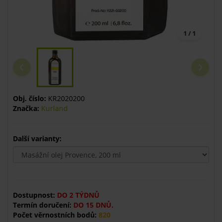
1 / 1
Obj. číslo:
KR2020200
Značka:
Kurland
Další varianty:
Dostupnost:
DO 2 TÝDNŮ
Termín doručení:
DO 15 DNŮ.
Počet věrnostních bodů:
820