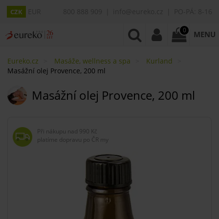
EUR
800 888 909
info@eureko.cz
PO-PÁ: 8-16
CZK
0
MENU
Eureko.cz
Masáže, wellness a spa
Kurland
Masážní olej Provence, 200 ml
Masážní olej Provence, 200 ml
Při nákupu nad
990 Kč
platíme dopravu po ČR my