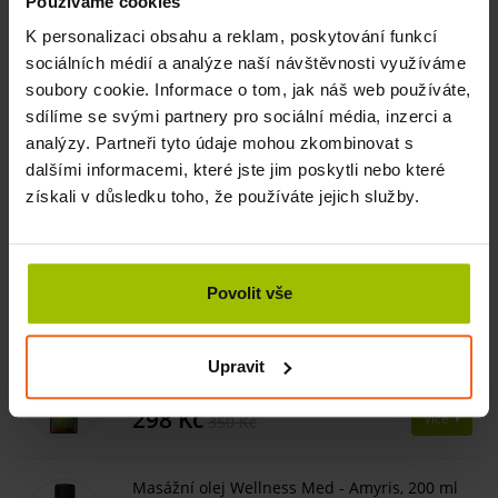
Jaké je složení masážního oleje
Používáme cookies
Provence
K personalizaci obsahu a reklam, poskytování funkcí
Směs základních olejů
: slunečnicový, olivový, avokádový,
sociálních médií a analýze naší návštěvnosti využíváme
sójový, mandlový, arganový, třezalkový
soubory cookie. Informace o tom, jak náš web používáte,
Esenciální oleje
: Ylang ylang, rozmarýnový, levandulový a
sdílíme se svými partnery pro sociální média, inzerci a
růžový olej a olej ze šalvěje muškátové
analýzy. Partneři tyto údaje mohou zkombinovat s
dalšími informacemi, které jste jim poskytli nebo které
získali v důsledku toho, že používáte jejich služby.
Číst více
Povolit vše
Související produkty
Upravit
Masážní olej Klasik, 1 l
SKLADEM
298 Kč
Více
350 Kč
Masážní olej Wellness Med - Amyris, 200 ml