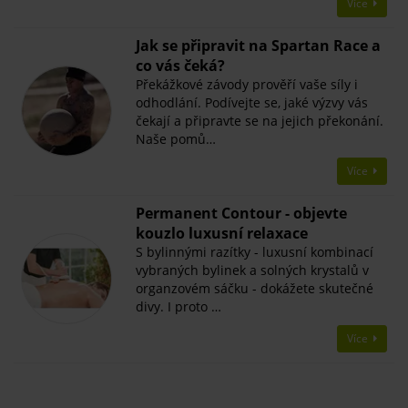
Více
Jak se připravit na Spartan Race a
co vás čeká?
Překážkové závody prověří vaše síly i
odhodlání. Podívejte se, jaké výzvy vás
čekají a připravte se na jejich překonání.
Naše pomů…
Více
Permanent Contour - objevte
kouzlo luxusní relaxace
S bylinnými razítky - luxusní kombinací
vybraných bylinek a solných krystalů v
organzovém sáčku - dokážete skutečné
divy. I proto …
Více