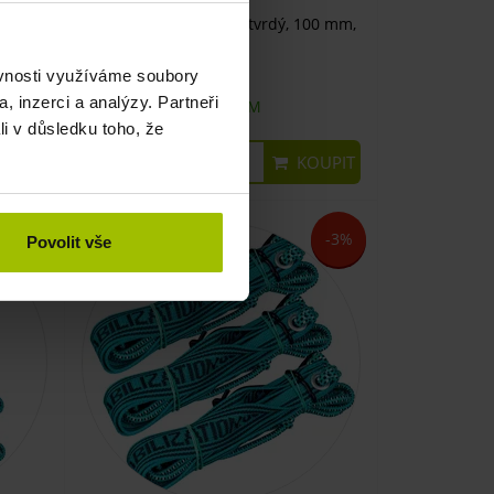
90 mm,
Masážní míček, ježek, tvrdý, 100 mm,
modrý
ěvnosti využíváme soubory
, inzerci a analýzy. Partneři
SKLADEM
li v důsledku toho, že
UPIT
KOUPIT
99 Kč
-5%
-3%
Povolit vše