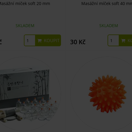
asážní míček soft 20 mm
Masážní míček soft 40 m
SKLADEM
SKLADEM
KOUPIT
KO
č
30 Kč