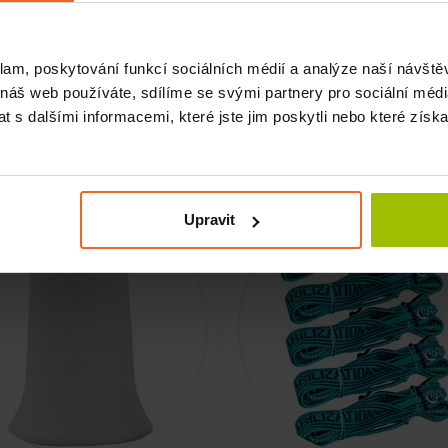
ní míček, ježek, tvrdý, 80 mm,
Masážní míček, ježek, tvrdý, 
modrý transparentní
červený
klam, poskytování funkcí sociálních médií a analýze naší návšt
 náš web používáte, sdílíme se svými partnery pro sociální média
SKLADEM
SKLADEM
 s dalšími informacemi, které jste jim poskytli nebo které získa
KOUPIT
KO
č
79 Kč
-15%
Upravit