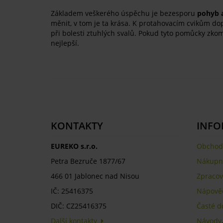
Základem veškerého úspěchu je bezesporu
pohyb a
měnit, v tom je ta krása. K protahovacím cvikům d
při bolesti ztuhlých svalů. Pokud tyto pomůcky zko
nejlepší.
KONTAKTY
INFO
EUREKO s.r.o.
Obchod
Petra Bezruče 1877/67
Nákupní
466 01 Jablonec nad Nisou
Zpracov
IČ: 25416375
Nápově
DIČ: CZ25416375
Časté d
Další kontakty
Návody