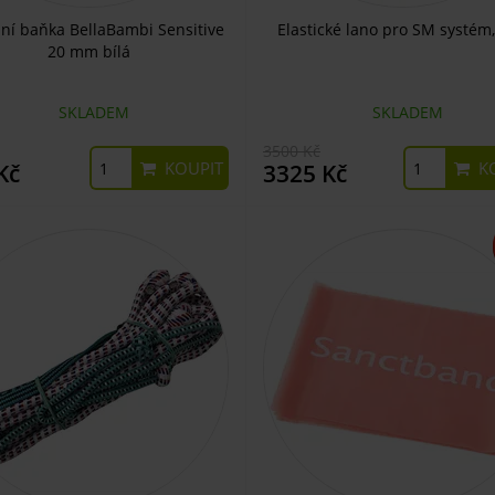
ní baňka BellaBambi Sensitive
Elastické lano pro SM systém,
20 mm bílá
SKLADEM
SKLADEM
3500 Kč
KOUPIT
KO
Kč
3325 Kč