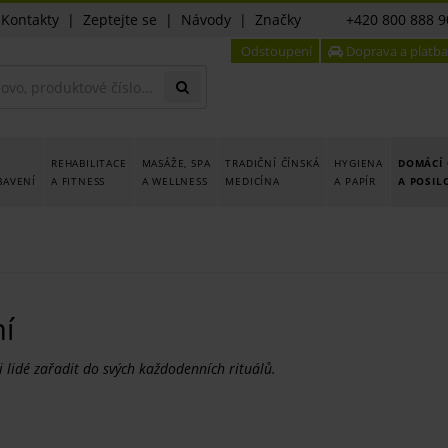
|
Kontakty
|
Zeptejte se
|
Návody
|
Značky
+420 800 888 9
Odstoupení
Doprava a platba
REHABILITACE
MASÁŽE, SPA
TRADIČNÍ ČÍNSKÁ
HYGIENA
DOMÁCÍ 
BAVENÍ
A FITNESS
A WELLNESS
MEDICÍNA
A PAPÍR
A POSIL
í
 lidé zařadit do svých každodenních rituálů.