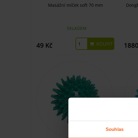
Masážní míček soft 70 mm
Dongb
SKLADEM
KOUPIT
49 Kč
1880
Souhlas