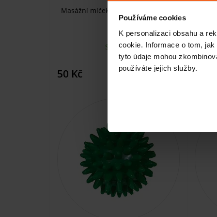
Masážní míček, ježek, tvrdý, 70 mm,
Masáž
Používáme cookies
zelený
K personalizaci obsahu a re
cookie. Informace o tom, jak
SKLADEM
tyto údaje mohou zkombinovat
používáte jejich služby.
KOUPIT
50 Kč
52 K