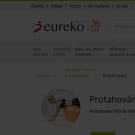
Články
|
Videa
|
Kurzy
|
Ke stažení
|
O nás
AKCE,
TEJPOVÁNÍ
RAŠELINA, ZÁBALY
PŘÍSTROJE
NOVINKY
A TEJPY
A PARAFÍN
POMŮCKY A VY
Domácí cvičení
Eureko.cz
a posilování
Protahování
Protahován
Protahování těla by měli