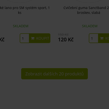
cké lano pro SM systém sport, 1
Cvičební guma Sanctband 2
ks
broskev, slabá
SKLADEM
SKLADEM
150 Kč
KOUPIT
KO
Kč
120 Kč
Zobrazit dalších 20 produktů