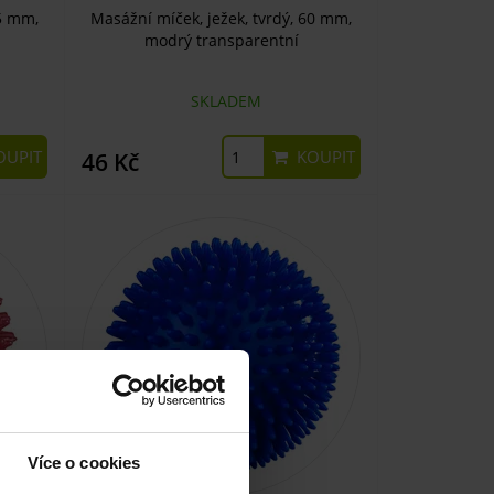
55 mm,
Masážní míček, ježek, tvrdý, 60 mm,
modrý transparentní
SKLADEM
UPIT
KOUPIT
46 Kč
Více o cookies