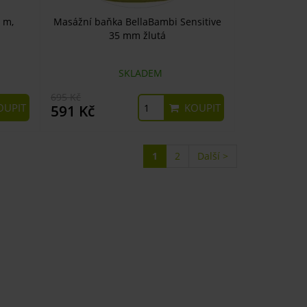
 m,
Masážní baňka BellaBambi Sensitive
35 mm žlutá
SKLADEM
695 Kč
UPIT
KOUPIT
591 Kč
1
2
Další >