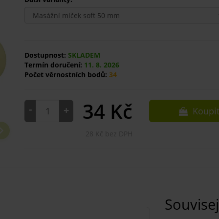
Dostupnost:
SKLADEM
Termín doručení:
11. 8. 2026
Počet věrnostních bodů:
34
34
Kč
-
+
Koupi
28 Kč bez DPH
Souvisej