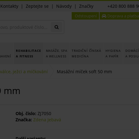
|
Kontakty
|
Zeptejte se
|
Návody
|
Značky
+420 800 888 9
Odstoupení
Doprava a platba
REHABILITACE
MASÁŽE, SPA
TRADIČNÍ ČÍNSKÁ
HYGIENA
DOMÁCÍ
BAVENÍ
A FITNESS
A WELLNESS
MEDICÍNA
A PAPÍR
A POSI
válce, ježci a míčkování
Masážní míček soft 50 mm
50 mm
Obj. číslo:
ZJ7050
Značka:
Zdena Jebavá
Další varianty: