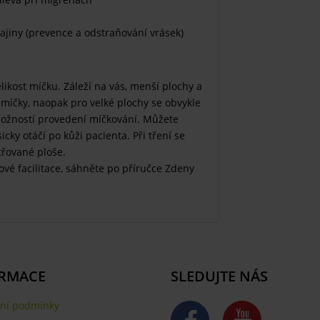
ajiny (prevence a odstraňování vrásek)
elikost míčku. Záleží na vás, menší plochy a
 míčky, naopak pro velké plochy se obvykle
 možností provedení míčkování. Můžete
icky otáčí po kůži pacienta. Při tření se
řované ploše.
vé facilitace, sáhněte po příručce Zdeny
RMACE
SLEDUJTE NÁS
ní podmínky