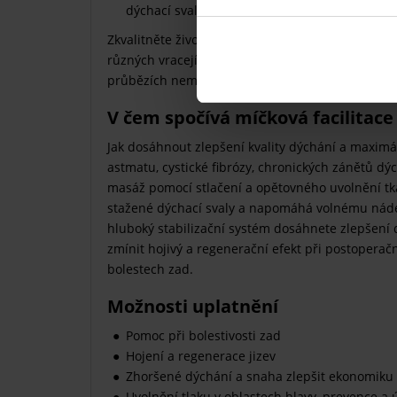
dýchací svaly a zkvalitní tak provádění nádec
Zkvalitněte život sobě a lidem ve vašem okolí, po
různých vracejících se onemocnění průdušek a d
průbězích nemocí. Pomoci může přece každý a v
V čem spočívá míčková facilitace
Jak dosáhnout zlepšení kvality dýchání a maximá
astmatu, cystické fibrózy, chronických zánětů dý
masáž pomocí stlačení a opětovného uvolnění tká
stažené dýchací svaly a napomáhá volnému nádec
hluboký stabilizační systém dosáhnete zlepšení d
zmínit hojivý a regenerační efekt při postoperačn
bolestech zad.
Možnosti uplatnění
Pomoc při bolestivosti zad
Hojení a regenerace jizev
Zhoršené dýchání a snaha zlepšit ekonomiku
Uvolnění tlaku v oblastech hlavy, prevence a 