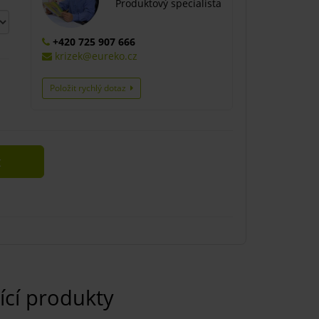
Produktový specialista
+420 725 907 666
krizek@eureko.cz
Položit rychlý dotaz
t
ící produkty