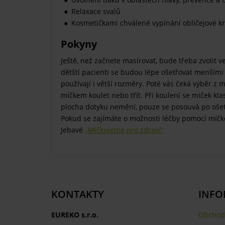
Relaxace svalů
Kosmetičkami chválené vypínání obličejové kr
Pokyny
Ještě, než začnete masírovat, bude třeba zvolit v
dětští pacienti se budou lépe ošetřovat menšími
používají i větší rozměry. Poté vás čeká výběr z
míčkem koulet nebo třít. Při koulení se míček klas
plocha dotyku nemění, pouze se posouvá po ošet
Pokud se zajímáte o možnosti léčby pomocí míčko
Jebavé
„Míčkujeme pro zdraví“
KONTAKTY
INFO
EUREKO s.r.o.
Obchod