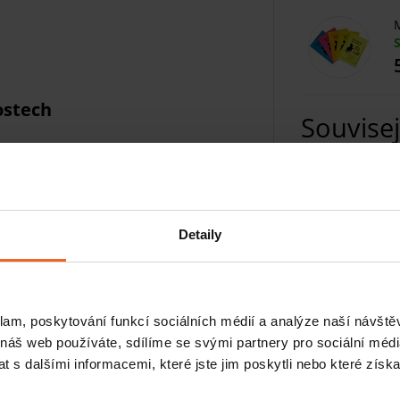
M
ostech
Souvisej
Detaily
a Zdena Jebavá. Molitanové míčky pochází
 a správnou funkčnost.
klam, poskytování funkcí sociálních médií a analýze naší návšt
 náš web používáte, sdílíme se svými partnery pro sociální média
 s dalšími informacemi, které jste jim poskytli nebo které získa
í
lověka (usnadní vykašlávání hlenů, uvolní