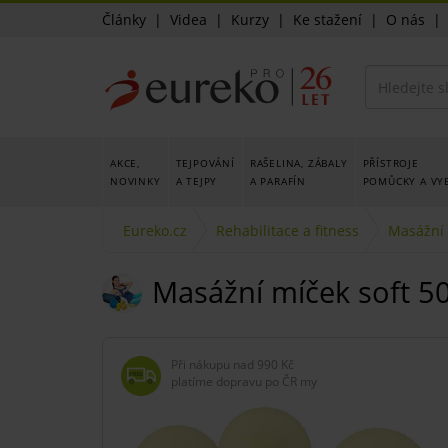
Články
|
Videa
|
Kurzy
|
Ke stažení
|
O nás
AKCE,
TEJPOVÁNÍ
RAŠELINA, ZÁBALY
PŘÍSTROJE
NOVINKY
A TEJPY
A PARAFÍN
POMŮCKY A VY
Eureko.cz
Rehabilitace a fitness
Masážní 
Masážní míček soft 
Při nákupu nad
990 Kč
platíme dopravu po ČR my