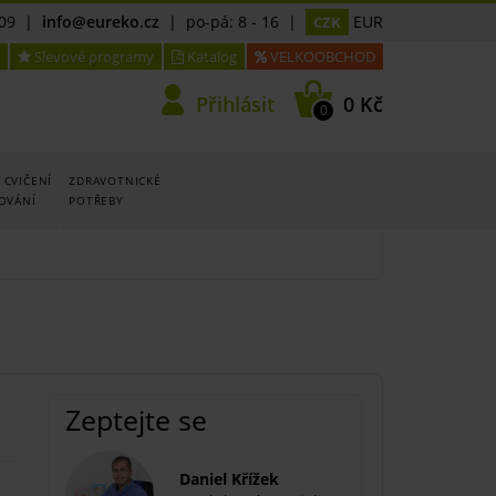
09
|
info@eureko.cz
| po-pá: 8 - 16 |
EUR
CZK
Slevové programy
Katalog
VELKOOBCHOD
Přihlásit
0 Kč
0
 CVIČENÍ
ZDRAVOTNICKÉ
LOVÁNÍ
POTŘEBY
Zeptejte se
Daniel Křížek