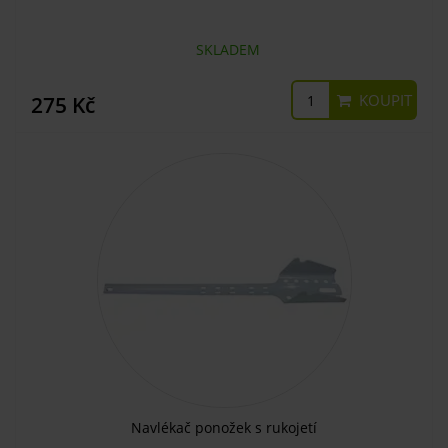
SKLADEM
KOUPIT
275 Kč
Navlékač ponožek s rukojetí