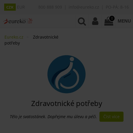
EUR
800 888 909
info@eureko.cz
PO-PÁ: 8-16
CZK
0
MENU
Eureko.cz
Zdravotnické
potřeby
Zdravotnické potřeby
Číst více
Tělo je svatostánek. Dopřejme mu úlevu a péči.