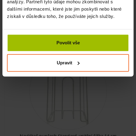
analýzy. Partneři tyto údaje mohou zkombinovat s
dalšími informacemi, které jste jim poskytli nebo které
získali v důsledku toho, že používáte jejich služby.
SKLADEM
KOUPIT
510 Kč
Povolit vše
Upravit
Navlékač punčoch Standard, vnitřní šířka 14 cm