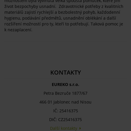
možnostem byla vyvinuta velká spousta pomůcek, které jim
život bezpochyby usnadní. Zdravotnické potřeby z kvalitních
materiálů zajistí rychlejší a bezbolestný pohyb, každodenní
hygienu, podávání předmětů, usnadnění oblékání a další
rozšíření možností pro ty, kteří to potřebují. Taková pomoc je
k nezaplacení.
KONTAKTY
EUREKO s.r.o.
Petra Bezruče 1877/67
466 01 Jablonec nad Nisou
IČ: 25416375
DIČ: CZ25416375
Další kontakty