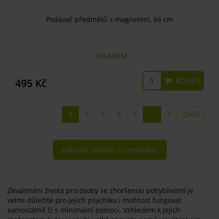
Podavač předmětů s magnetem, 66 cm
SKLADEM
KOUPIT
495 Kč
1
2
3
4
5
...
7
Další >
Zobrazit dalších 20 produktů
Zkvalitnění života pro osoby se zhoršenou pohyblivostí je
velmi důležité pro jejich psychiku i možnost fungovat
samostatně či s minimální pomocí. Vzhledem k jejich