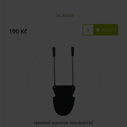
SKLADEM
KOUPIT
190 Kč
Navlékač ponožek, teleskopický