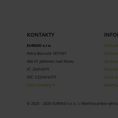
KONTAKTY
INFO
EUREKO s.r.o.
Obchod
Petra Bezruče 1877/67
Nákupní
466 01 Jablonec nad Nisou
Zpracov
IČ: 25416375
Nápově
DIČ: CZ25416375
Časté d
Další kontakty
Návody
© 2025 - 2026 EUREKO s.r.o. | Všechna práva vyhr