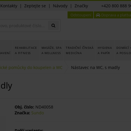
|
Kontakty
|
Zeptejte se
|
Návody
|
Značky
+420 800 888 9
Odstoupení
Doprava a platba
REHABILITACE
MASÁŽE, SPA
TRADIČNÍ ČÍNSKÁ
HYGIENA
DOMÁCÍ 
BAVENÍ
A FITNESS
A WELLNESS
MEDICÍNA
A PAPÍR
A POSIL
ické pomůcky do koupelen a WC
Nástavec na WC, s madly
dly
Obj. číslo:
ND40058
Značka:
Sundo
Další varianty: