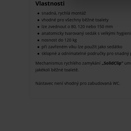
Vlastnosti
snadná, rychlá montáž
vhodné pro všechny běžné toalety
lze zvednout o 80, 120 nebo 150 mm
anatomicky tvarovaný sedák s velkými hygien
nosnost do 120 kg
při zavřeném víku lze použít jako sedátko
sklopné a odnímatelné područky pro snadný
Mechanismus rychlého zamykání
„SolidClip“
umo
jakékoli běžné toaletě.
Nástavec není vhodný pro zabudovaná WC.