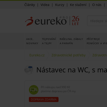
Články
|
Videa
|
Kurzy
|
Ke stažení
|
O nás
AKCE,
TEJPOVÁNÍ
RAŠELINA, ZÁBALY
PŘÍSTROJE
NOVINKY
A TEJPY
A PARAFÍN
POMŮCKY A VY
Eureko.cz
Zdravotnické potřeby
Zdravotn
Nástavec na WC, s ma
Při nákupu nad
990 Kč
platíme dopravu po ČR my
DOPRAVA ZDARMA