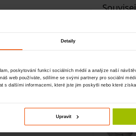
Souvisej
N
Detaily
N
klam, poskytování funkcí sociálních médií a analýze naší návšt
 náš web používáte, sdílíme se svými partnery pro sociální média
 s dalšími informacemi, které jste jim poskytli nebo které získa
Souvisej
omfortem.
chycení na splachovací záchod.
Upravit
čky, poskytuje optimální a individuální