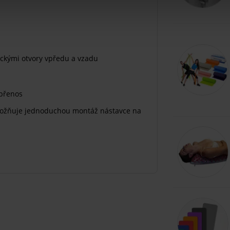
ickými otvory vpředu a vzadu
 přenos
žňuje jednoduchou montáž nástavce na