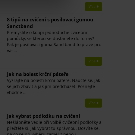
Více
8 tipů na cvičení s posilovací gumou
Sanctband
Přemýšlíte o koupi jednoduché cvičební
pomůcky, se kterou se dostanete do formy?
Pak je posilovací guma Sanctband to pravé pro
vás…
Více
Jak na bolest krční páteře
Vyzrajte na bolesti krční páteře. Naučte se, jak
se jich zbavit a jak jim předcházet. Poznejte
vhodné …
Více
Jak vybrat podložku na cvičení
Nešlápněte vedle při volbě cvičební podložky a
přečtěte si, jak vybrat tu správnou. Dozvíte se,
na co se při výběru zaměřit nebo j…