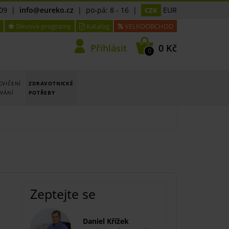
09
|
info@eureko.cz
| po-pá: 8 - 16 |
EUR
CZK
Slevové programy
Katalog
VELKOOBCHOD
Přihlásit
0 Kč
0
CVIČENÍ
ZDRAVOTNICKÉ
OVÁNÍ
POTŘEBY
Zeptejte se
Daniel Křížek