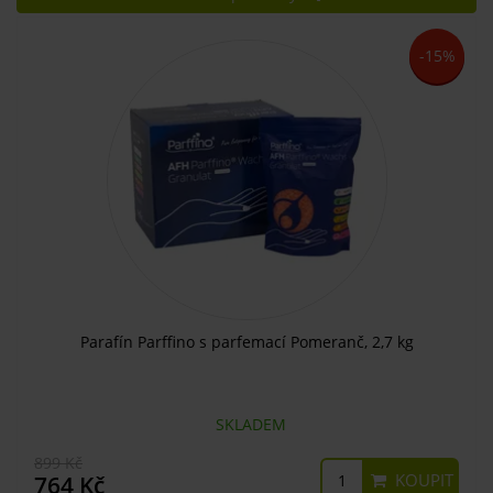
-15%
Parafín Parffino s parfemací Pomeranč, 2,7 kg
SKLADEM
899 Kč
KOUPIT
764 Kč