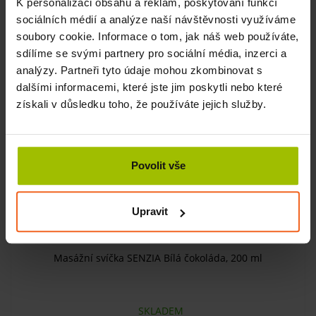
K personalizaci obsahu a reklam, poskytování funkcí
290 Kč
sociálních médií a analýze naší návštěvnosti využíváme
KOUPIT
261 Kč
soubory cookie. Informace o tom, jak náš web používáte,
sdílíme se svými partnery pro sociální média, inzerci a
analýzy. Partneři tyto údaje mohou zkombinovat s
-10%
dalšími informacemi, které jste jim poskytli nebo které
získali v důsledku toho, že používáte jejich služby.
Povolit vše
Upravit
Masážní svíčka SENZIA Bílá čokoláda, 200 ml
SKLADEM