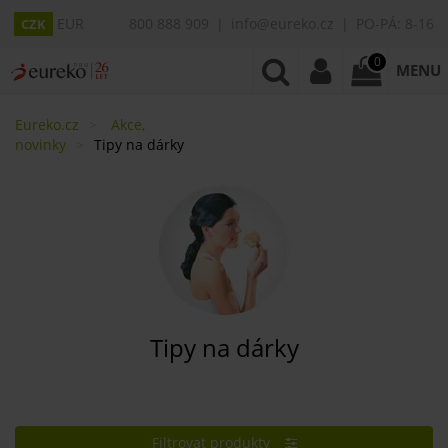
EUR
800 888 909
info@eureko.cz
PO-PÁ: 8-16
CZK
0
MENU
Eureko.cz
Akce,
novinky
Tipy na dárky
Tipy na dárky
Filtrovat produkty