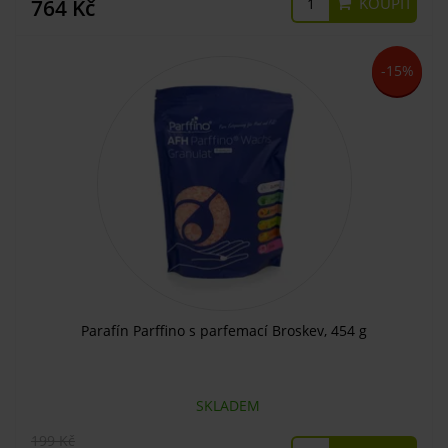
KOUPIT
764 Kč
-15%
Parafín Parffino s parfemací Broskev, 454 g
SKLADEM
199 Kč