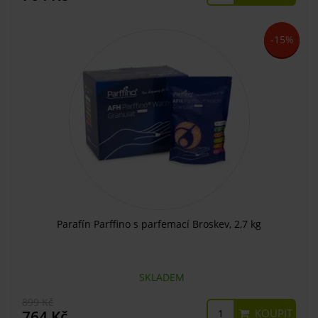
-15%
Parafín Parffino s parfemací Broskev, 2,7 kg
SKLADEM
899 Kč
KOUPIT
764 Kč