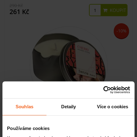
290 Kč
KOUPIT
261 Kč
-10%
Souhlas
Detaily
Více o cookies
Masážní svíčka SENZIA Cherry, 200 ml
Používáme cookies
SKLADEM