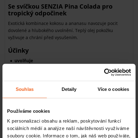
Se svíčkou SENZIA Pina Colada pro
tropický odpočinek
Exotická kombinace kokosu a ananasu navozuje pocit
dovolené a hlubokého uvolnění. Teplý olej pokožku
vyživuje a chrání před vysušením.
Účinky
uvolňuje
osvěžuje smysly
zjemňuje pokožku
Složení
Souhlas
Detaily
Více o cookies
Hydrogenated Soybean Oil, Butyrospermum Parkii Butter,
Carthamus Tinctorius Seed Oil, Helianthus Annuus Seed
Oil, Hydrogenated Coconut Oil, Persea Gratissima Oil,
Používáme cookies
Parfum, Copernicia Cerifera Cera, Linalool, Linalyl Acetate,
K personalizaci obsahu a reklam, poskytování funkcí
Tocopherol.
sociálních médií a analýze naší návštěvnosti využíváme
soubory cookie. Informace o tom, jak náš web používáte,