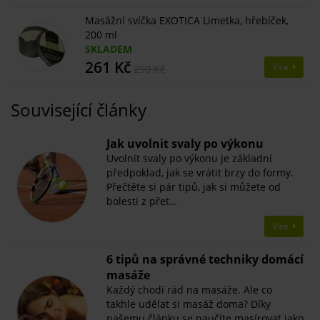
Masážní svíčka EXOTICA Limetka, hřebíček,
200 ml
SKLADEM
261 Kč
Více
290 Kč
Související články
​Jak uvolnit svaly po výkonu
Uvolnit svaly po výkonu je základní
předpoklad, jak se vrátit brzy do formy.
Přečtěte si pár tipů, jak si můžete od
bolesti z přet…
Více
6 tipů na správné techniky domácí
masáže
Každý chodí rád na masáže. Ale co
takhle udělat si masáž doma? Díky
našemu článku se naučíte masírovat jako