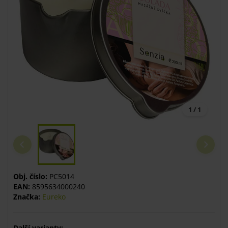
1 / 1
Obj. číslo:
PC5014
EAN:
8595634000240
Značka:
Eureko
Další varianty: