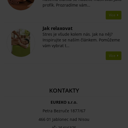
profík. Prozradíme vám…
Více
Jak relaxovat
Stres je všude kolem nás. Jak na něj?
Inspirujte se naším článkem. Pomůžeme
vám vybrat t…
Více
KONTAKTY
EUREKO s.r.o.
Petra Bezruče 1877/67
466 01 Jablonec nad Nisou
IČ: 25416375