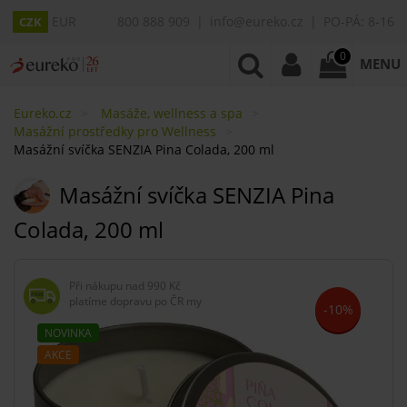
EUR
800 888 909
info@eureko.cz
PO-PÁ: 8-16
CZK
0
MENU
Eureko.cz
Masáže, wellness a spa
Masážní prostředky pro Wellness
Masážní svíčka SENZIA Pina Colada, 200 ml
Masážní svíčka SENZIA Pina
Colada, 200 ml
Při nákupu nad
990 Kč
platíme dopravu po ČR my
-10%
NOVINKA
AKCE