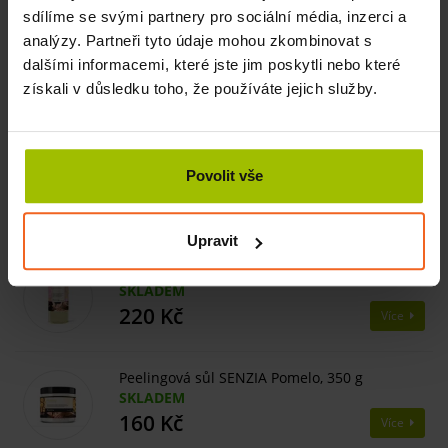
sdílíme se svými partnery pro sociální média, inzerci a
analýzy. Partneři tyto údaje mohou zkombinovat s
Číst více
dalšími informacemi, které jste jim poskytli nebo které
získali v důsledku toho, že používáte jejich služby.
Související produkty
Masážní svíčka Jasmín, 200 ml
Povolit vše
INFO V OBCHODU
261 Kč
Více
290 Kč
Upravit
Masážní olej SENZIA Pina Colada, 200 ml
SKLADEM
220 Kč
Více
Peelingová sůl SENZIA Pomelo, 350 g
SKLADEM
160 Kč
Více