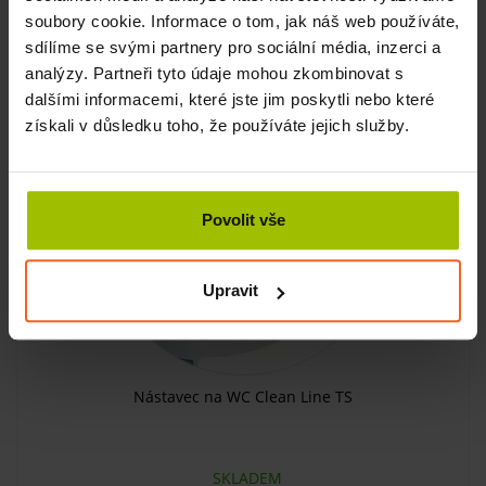
soubory cookie. Informace o tom, jak náš web používáte,
KOUPIT
240 Kč
sdílíme se svými partnery pro sociální média, inzerci a
analýzy. Partneři tyto údaje mohou zkombinovat s
dalšími informacemi, které jste jim poskytli nebo které
získali v důsledku toho, že používáte jejich služby.
Povolit vše
Upravit
Nástavec na WC Clean Line TS
SKLADEM