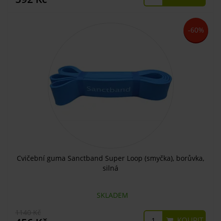
-60%
Cvičební guma Sanctband Super Loop (smyčka), borůvka,
silná
SKLADEM
1140 Kč
KOUPIT