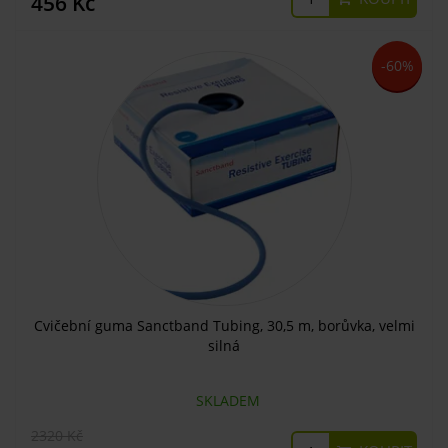
456 Kč
-60%
Cvičební guma Sanctband Tubing, 30,5 m, borůvka, velmi
silná
SKLADEM
2320 Kč