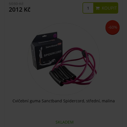
5030 Kč
KOUPIT
2012 Kč
-60%
Cvičební guma Sanctband Spidercord, střední, malina
SKLADEM