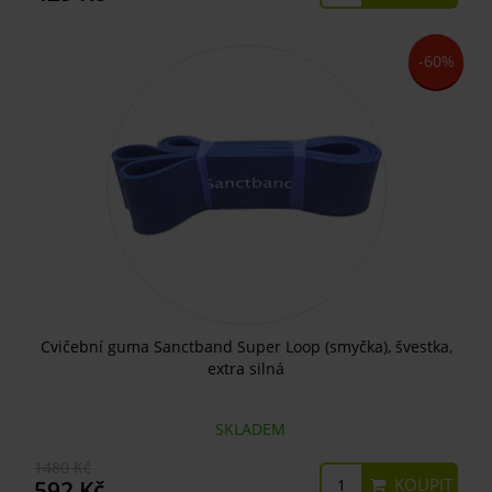
-60%
Cvičební guma Sanctband Super Loop (smyčka), švestka,
extra silná
SKLADEM
1480 Kč
KOUPIT
592 Kč