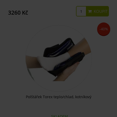
KOUPIT
3260 Kč
-40%
Polštářek Torex teplo/chlad, kotníkový
SKLADEM