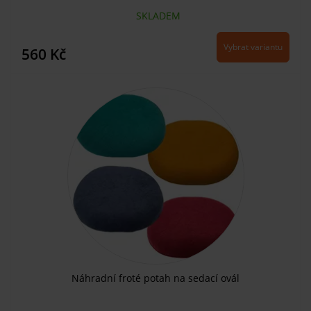
SKLADEM
Vybrat variantu
560 Kč
Náhradní froté potah na sedací ovál