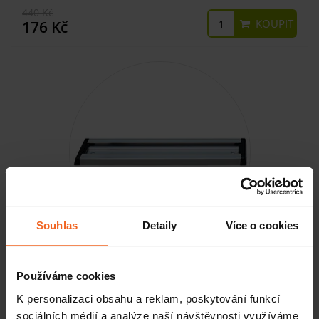
440 Kč
KOUPIT
176 Kč
Souhlas
Detaily
Více o cookies
Hliníková lišta pro montáž na zeď (bez držáku), 50 cm pro
5 držáků
Používáme cookies
K personalizaci obsahu a reklam, poskytování funkcí
SKLADEM
sociálních médií a analýze naší návštěvnosti využíváme