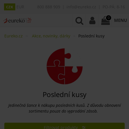
EUR
800 888 909
info@eureko.cz
PO-PÁ: 8-16
CZK
0
MENU
Eureko.cz
Akce, novinky, dárky
Poslední kusy
Poslední kusy
Jedinečná šance k nákupu posledních kusů. Z důvodu obnovení
sortimentu pouze do vyprodání zásob.
Filtrovat produkty